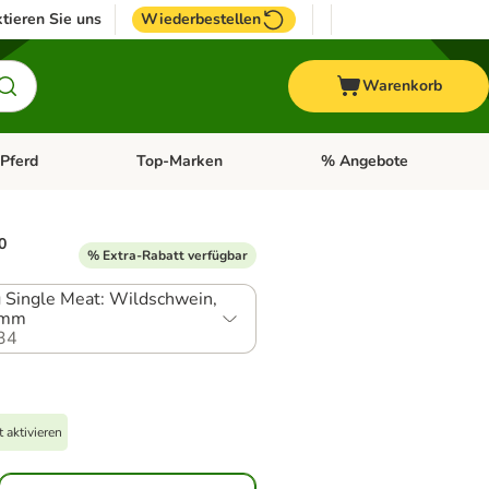
tieren Sie uns
Wiederbestellen
Warenkorb
Pferd
Top-Marken
% Angebote
: Fisch
tegorie-Menü öffnen: Vogel
Kategorie-Menü öffnen: Pferd
Kategorie-Menü öffnen: T
0
% Extra-Rabatt verfügbar
g Single Meat: Wildschwein,
amm
34
 aktivieren