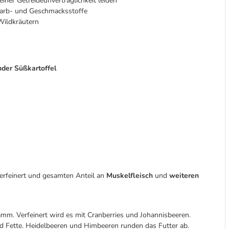
iner Getreideunverträglichkeit leiden
 Farb- und Geschmacksstoffe
Wildkräutern
nder Süßkartoffel
erfeinert und gesamten Anteil an
Muskelfleisch
und
weiteren
m. Verfeinert wird es mit Cranberries und Johannisbeeren.
und Fette. Heidelbeeren und Himbeeren runden das Futter ab.