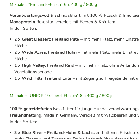
Mixpaket “Freiland-Fleisch” 6 x 400 g / 800 g
Verantwortungsvoll & schmackhaft
: mit 100 % Fleisch & Innerei
Monoprotein
Rezeptur, veredelt mit Beeren & Kräutern
In den Sorten:
2 x Great Dessert
:
Freiland Pute
– mit mehr Platz, mehr Einst
Fläche.
2 x Wide Acres: Freiland Huhn
– mit mehr Platz, mehr Einstre
Fläche.
1 x High Valley: Freiland Rind
– mit mehr Platz, ohne Anbindu
Vegetationsperiode.
1 x Wild Hills: Freiland Ente
– mit Zugang zu Freigelände mit 
Mixpaket JUNIOR "Freiland-Fleisch" 6 x 400 g / 800g
100 % getreidefreies
Nassfutter für junge Hunde, verantwortungs
Freilandhaltung,
made in Germany. Veredelt mit Waldbeeren und W
In den Sorten:
3 x Blue River - Freiland-Huhn & Lachs:
enthaltenes Frischfle