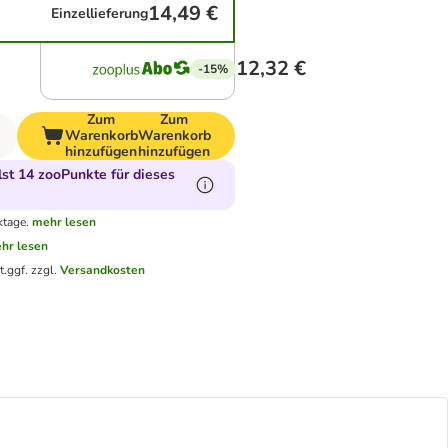
14,49 €
Einzellieferung
12,32 €
-15%
Zum
Zum
Warenkorb
Warenkorb
hinzufügen
hinzufügen
t 14 zooPunkte für dieses
ktage.
mehr lesen
hr lesen
t.
ggf. zzgl.
Versandkosten