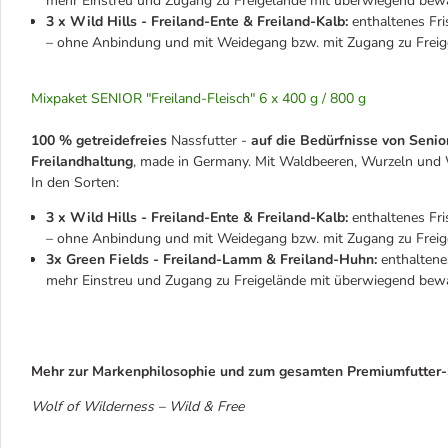
mehr Einstreu und Zugang zu Freigelände mit überwiegend bewa
3 x Wild Hills - Freiland-Ente & Freiland-Kalb:
enthaltenes Fri
– ohne Anbindung und mit Weidegang bzw. mit Zugang zu Freig
Mixpaket SENIOR "Freiland-Fleisch" 6 x 400 g / 800 g
100 % getreidefreies
Nassfutter -
auf die Bedürfnisse von Senio
Freilandhaltung
, made in Germany. Mit Waldbeeren, Wurzeln und W
In den Sorten:
3 x Wild Hills - Freiland-Ente & Freiland-Kalb:
enthaltenes Fri
– ohne Anbindung und mit Weidegang bzw. mit Zugang zu Freig
3x Green Fields - Freiland-Lamm & Freiland-Huhn:
enthaltene
mehr Einstreu und Zugang zu Freigelände mit überwiegend bewa
Mehr zur Markenphilosophie und zum gesamten Premiumfutter-S
Wolf of Wilderness – Wild & Free