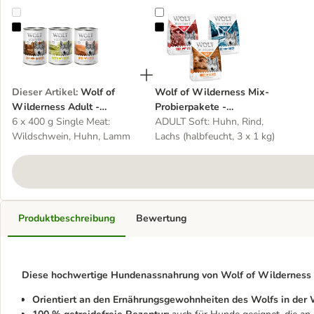
Wolf of Wilderness Adult - Mixpaket
Wolf of Wilderness Mix-Probierpak
Dieser Artikel
:
Wolf of
Wolf of Wilderness Mix-
Wilderness Adult -
Probierpakete -
Mixpaket
6 x 400 g Single Meat:
getreidefrei
ADULT Soft: Huhn, Rind,
Wildschwein, Huhn, Lamm
Lachs (halbfeucht, 3 x 1 kg)
Produktbeschreibung
Bewertung
Diese hochwertige Hundenassnahrung von Wolf of Wilderness z
Orientiert an den Ernährungsgewohnheiten des Wolfs in der 