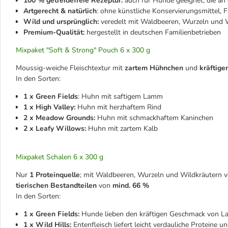
100 % getreidefreie Rezeptur:
auch für Hunde geeignet, die an e
Artgerecht & natürlich
: ohne künstliche Konservierungsmittel,
Wild und ursprünglich:
veredelt mit Waldbeeren, Wurzeln und 
Premium-Qualität:
hergestellt in deutschen Familienbetrieben
Mixpaket "Soft & Strong" Pouch 6 x 300 g
Moussig-weiche Fleischtextur mit
zartem Hühnchen
und
kräftige
In den Sorten:
1 x Green Fields
: Huhn mit saftigem Lamm
1 x High Valley:
Huhn mit herzhaftem Rind
2 x Meadow Grounds:
Huhn mit schmackhaftem Kaninchen
2 x Leafy Willows:
Huhn mit zartem Kalb
Mixpaket Schalen 6 x 300 g
Nur
1 Proteinquelle
; mit Waldbeeren, Wurzeln und Wildkräutern
v
tierischen Bestandteilen
von
mind. 66 %
In den Sorten:
1 x Green Fields:
Hunde lieben den kräftigen Geschmack von Lam
1 x Wild Hills:
Entenfleisch liefert leicht verdauliche Proteine 