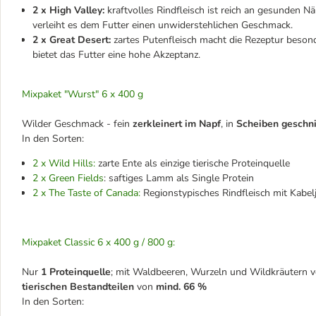
2 x High Valley:
kraftvolles Rindfleisch ist reich an gesunden 
verleiht es dem Futter einen unwiderstehlichen Geschmack.
2 x Great Desert:
zartes Putenfleisch macht die Rezeptur beso
bietet das Futter eine hohe Akzeptanz.
Mixpaket "Wurst" 6 x 400 g
Wilder Geschmack - fein
zerkleinert im Napf
, in
Scheiben geschni
In den Sorten:
2 x Wild Hills:
zarte Ente als einzige tierische Proteinquelle
2 x Green Fields
: saftiges Lamm als Single Protein
2 x The Taste of Canada:
Regionstypisches Rindfleisch mit Kabel
Mixpaket Classic 6 x 400 g / 800 g:
Nur
1 Proteinquelle
; mit Waldbeeren, Wurzeln und Wildkräutern
v
tierischen Bestandteilen
von
mind. 66 %
In den Sorten: