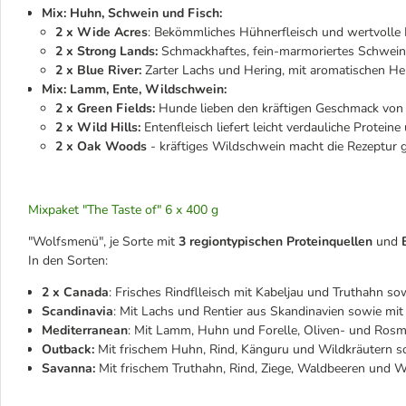
Mix: Huhn, Schwein und Fisch:
2 x Wide Acres
: Bekömmliches Hühnerfleisch und wertvolle I
2 x Strong Lands:
Schmackhaftes, fein-marmoriertes Schweine
2 x Blue River:
Zarter Lachs und Hering, mit aromatischen He
Mix: Lamm, Ente, Wildschwein:
2 x Green Fields:
Hunde lieben den kräftigen Geschmack von L
2 x Wild Hills:
Entenfleisch liefert leicht verdauliche Protei
2 x Oak Woods
- kräftiges Wildschwein macht die Rezeptur 
Mixpaket "The Taste of" 6 x 400 g
"Wolfsmenü", je Sorte mit
3 regiontypischen Proteinquellen
und
In den Sorten:
2 x Canada
: Frisches Rindflleisch mit Kabeljau und Truthahn s
Scandinavia
: Mit Lachs und Rentier aus Skandinavien sowie mi
Mediterranean
: Mit Lamm, Huhn und Forelle, Oliven- und Rosm
Outback:
Mit frischem Huhn, Rind, Känguru und Wildkräutern 
Savanna:
Mit frischem Truthahn, Rind, Ziege, Waldbeeren und W