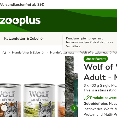
Versandkostenfrei ab 39€
Katzenfutter & Zubehör
Hundefutter & Zubehör
Kundenempfehlungen mit
Kategorie-Menü öffnen: Katzenf
hervorragendem Preis-Leistungs-
Verhältnis.
Hundefutter & Zubehör
Hundefutter nass
Wolf of Wilderness
Wo
Unser Favorit
Wolf of
Adult - 
6 x 400 g Single M
This is a stars ratin
Produkt bewert
Getreidefreies Nas
Instinkt des Wolfs f
Protein und Multi-P