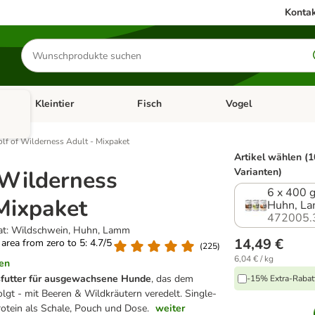
Kontak
Produkte
suchen
Kleintier
Fisch
Vogel
utter & Zubehör
Kategorie-Menü öffnen: Hundefutter & Zubehör
Kategorie-Menü öffnen: Kleintier
Kategorie-Menü öffnen
Ka
lf of Wilderness Adult - Mixpaket
Artikel wählen (1
 Wilderness
Varianten)
6 x 400 
Mixpaket
Huhn, L
472005.
eat: Wildschwein, Huhn, Lamm
14,49 €
g area from zero to 5: 4.7/5
(
225
)
6,04 € / kg
en
sfutter für ausgewachsene Hunde
, das dem
-15% Extra-Rabatt
olgt - mit Beeren & Wildkräutern veredelt. Single-
rotein als Schale, Pouch und Dose.
weiter