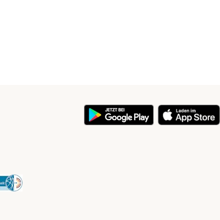
y
Security