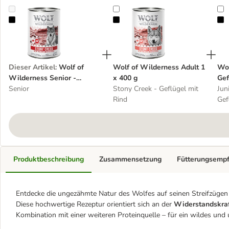
Wolf of Wilderness Senior - Geflügel mit Rind 1 x 400 g
Wolf of Wilderness Adult 1 x 400
W
Dieser Artikel
:
Wolf of
Wolf of Wilderness Adult 1
Wol
Wilderness Senior -
x 400 g
Gef
Geflügel mit Rind 1 x 400 g
Senior
Stony Creek - Geflügel mit
Jun
Rind
Gef
Produktbeschreibung
Zusammensetzung
Fütterungsemp
Entdecke die ungezähmte Natur des Wolfes auf seinen Streifzügen
Diese hochwertige Rezeptur orientiert sich an der
Widerstandskra
Kombination mit einer weiteren Proteinquelle – für ein wildes und