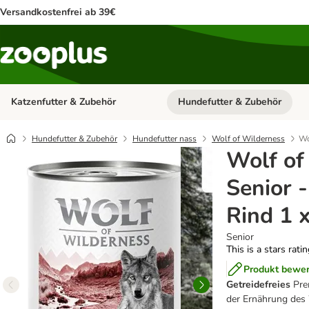
Versandkostenfrei ab 39€
Katzenfutter & Zubehör
Hundefutter & Zubehör
Kategorie-Menü öffnen: Katzenf
Hundefutter & Zubehör
Hundefutter nass
Wolf of Wilderness
Wo
Wolf of
Senior -
Rind 1 
Senior
This is a stars rati
Produkt bewe
Getreidefreies
Pre
der Ernährung des