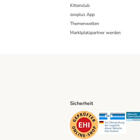
Kittenclub
zooplus App
Themenwelten
Marktplatzpartner werden
Sicherheit
ping Method
D Shipping Method
Security
Securit