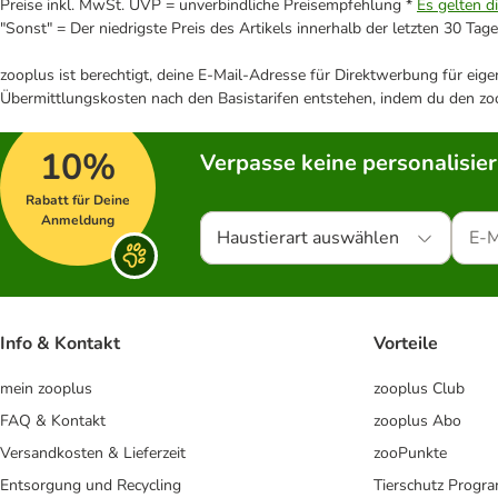
Preise inkl. MwSt. UVP = unverbindliche Preisempfehlung *
Es gelten d
"Sonst" = Der niedrigste Preis des Artikels innerhalb der letzten 30 Tage
zooplus ist berechtigt, deine E-Mail-Adresse für Direktwerbung für eig
Übermittlungskosten nach den Basistarifen entstehen, indem du den zoo
10%
Verpasse keine personalisie
Rabatt für Deine
Anmeldung
Haustierart auswählen
Info & Kontakt
Vorteile
mein zooplus
zooplus Club
FAQ & Kontakt
zooplus Abo
Versandkosten & Lieferzeit
zooPunkte
Entsorgung und Recycling
Tierschutz Progr