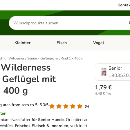
Kontak
Produkte
suchen
Kleintier
Fisch
Vogel
utter & Zubehör
Kategorie-Menü öffnen: Hundefutter & Zubehör
Kategorie-Menü öffnen: Kleintier
Kategorie-Menü öffnen
Ka
lf of Wilderness Senior - Geflügel mit Rind 1 x 400 g
 Wilderness
Senior
1903520
 Geflügel mit
1,79 €
x 400 g
4,48 € / kg
ng area from zero to 5: 5.0/5
(
6
)
rten
mium-Nassfutter
für Senior Hunde
. Orientiert an
 Wolfes.
Frisches Fleisch & Innereien
, verfeinert