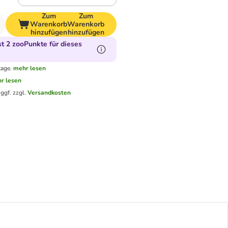
Zum
Zum
Warenkorb
Warenkorb
hinzufügen
hinzufügen
 2 zooPunkte für dieses
tage.
mehr lesen
r lesen
.
ggf. zzgl.
Versandkosten