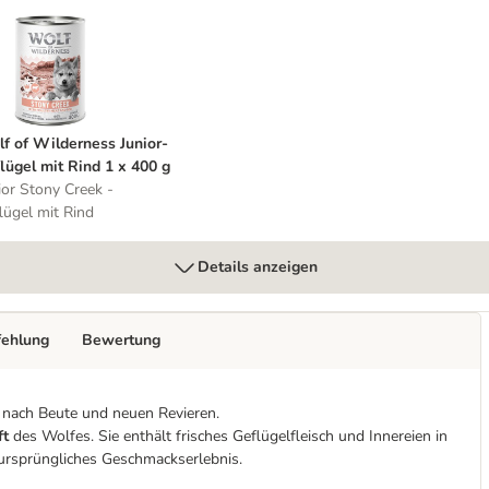
 g
olf of Wilderness Junior- Geflügel mit Rind 1 x 400 g
f of Wilderness Junior-
lügel mit Rind 1 x 400 g
ior Stony Creek -
lügel mit Rind
Details anzeigen
fehlung
Bewertung
 nach Beute und neuen Revieren.
ft
des Wolfes. Sie enthält frisches Geflügelfleisch und Innereien in
 ursprüngliches Geschmackserlebnis.