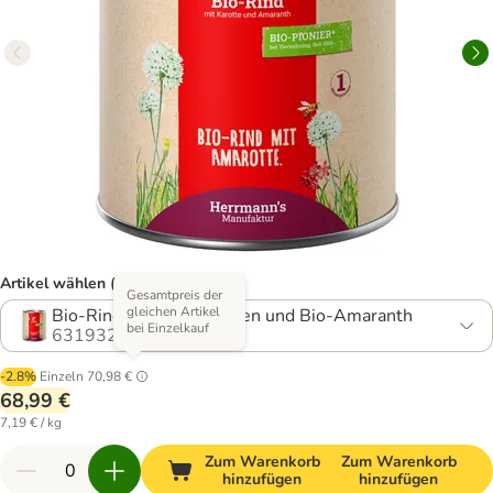
Artikel wählen (5 Varianten)
Gesamtpreis der
gleichen Artikel
Bio-Rind mit Bio-Karotten und Bio-Amaranth
bei Einzelkauf
631932.13
-2.8%
Einzeln
70,98 €
68,99 €
7,19 € / kg
Zum Warenkorb
Zum Warenkorb
hinzufügen
hinzufügen