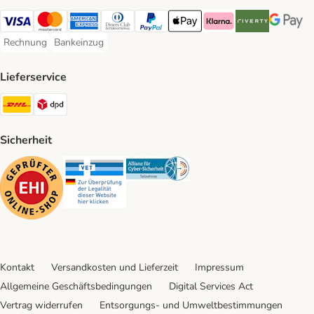
Visa Payment Method
Mastercard Payment Method
American Express Payment Method
Diners Club Payment Method
PayPal Payment Method
Apple Pay Payment Method
Klarna Payment Method
Riverty Payment 
Google P
Rechnung
Bankeinzug
Rechnung Payment Method
Bankeinzug Payment Method
Lieferservice
DHL Shipping Method
DPD Shipping Method
Sicherheit
Security
Security
Security
Kontakt
Versandkosten und Lieferzeit
Impressum
Allgemeine Geschäftsbedingungen
Digital Services Act
Vertrag widerrufen
Entsorgungs- und Umweltbestimmungen