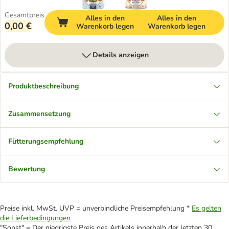
Gesamtpreis
Alles in den
Alles in den
0,00 €
Warenkorb legen
Warenkorb legen
Details anzeigen
Produktbeschreibung
Zusammensetzung
Fütterungsempfehlung
Bewertung
Preise inkl. MwSt. UVP = unverbindliche Preisempfehlung *
Es gelten
die Lieferbedingungen
"Sonst" = Der niedrigste Preis des Artikels innerhalb der letzten 30