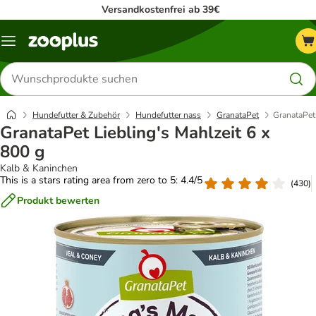
Versandkostenfrei ab 39€
Menü
Produkte
suchen
Hundefutter & Zubehör
Hundefutter nass
GranataPet
GranataPet 
GranataPet Liebling's Mahlzeit 6 x
800 g
Kalb & Kaninchen
This is a stars rating area from zero to 5: 4.4/5
(
430
)
Produkt bewerten