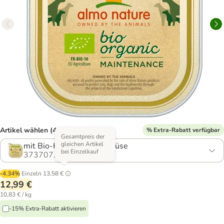
Artikel wählen (4 Varianten)
% Extra-Rabatt verfügbar
Gesamtpreis der
gleichen Artikel
mit Bio-Huhn & Bio-Gemüse
bei Einzelkauf
373707.0
-4.34%
Einzeln
13,58 €
12,99 €
10,83 € / kg
-15% Extra-Rabatt aktivieren