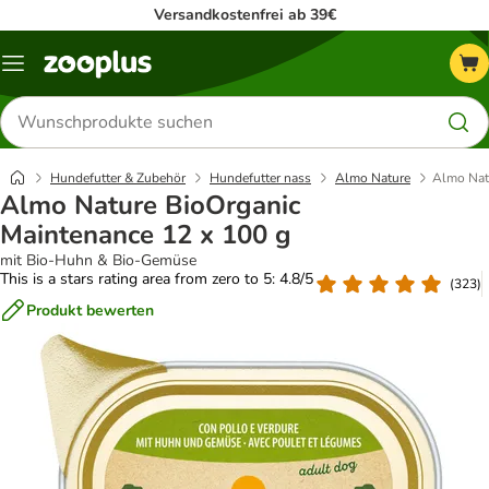
Versandkostenfrei ab 39€
Menü
Produkte
suchen
Hundefutter & Zubehör
Hundefutter nass
Almo Nature
Almo Nat
Almo Nature BioOrganic
Maintenance 12 x 100 g
mit Bio-Huhn & Bio-Gemüse
This is a stars rating area from zero to 5: 4.8/5
(
323
)
Produkt bewerten