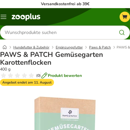
Versandkostenfrei ab 39€
Menü
Produkte
suchen
Hundefutter & Zubehör
Ergänzungsfutter
Paws & Patch
PAWS & 
PAWS & PATCH Gemüsegarten
Karottenflocken
400 g
Produkt bewerten
(
0
)
Angebot endet am 11. August