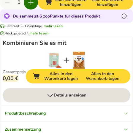
hinzufügen
hinzufügen
Du sammelst 6 zooPunkte für dieses Produkt
Lieferzeit 2-3 Werktage.
mehr lesen
Rückgaberecht
mehr lesen
Kombinieren Sie es mit
Gesamtpreis
Alles in den
Alles in den
0,00 €
Warenkorb legen
Warenkorb legen
Details anzeigen
Produktbeschreibung
Zusammensetzung