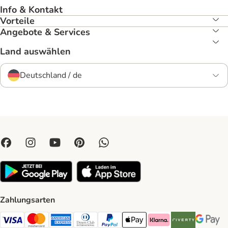
Info & Kontakt
Vorteile
Angebote & Services
Land auswählen
Deutschland / de
Zahlungsarten
Visa Payment Method
Mastercard Payment Method
American Express Payment Method
Diners Club Payment Method
PayPal Payment Method
Apple Pay Payment Method
Klarna Payment Method
Riverty Payment 
Google P