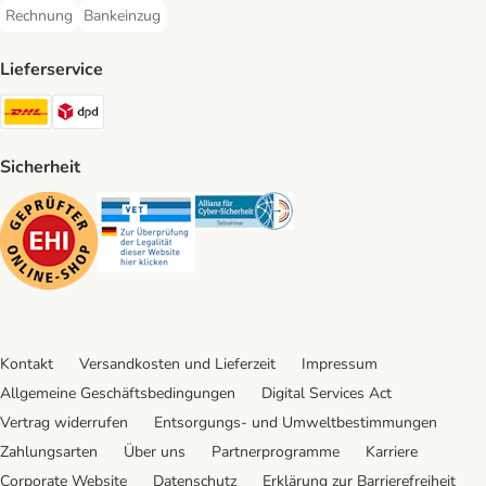
Rechnung
Bankeinzug
Rechnung Payment Method
Bankeinzug Payment Method
Lieferservice
DHL Shipping Method
DPD Shipping Method
Sicherheit
Security
Security
Security
Kontakt
Versandkosten und Lieferzeit
Impressum
Allgemeine Geschäftsbedingungen
Digital Services Act
Vertrag widerrufen
Entsorgungs- und Umweltbestimmungen
Zahlungsarten
Über uns
Partnerprogramme
Karriere
Corporate Website
Datenschutz
Erklärung zur Barrierefreiheit