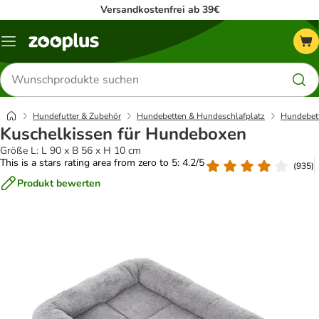
Versandkostenfrei ab 39€
Menü
Produkte
suchen
Hundefutter & Zubehör
Hundebetten & Hundeschlafplatz
Hundebett
Kuschelkissen für Hundeboxen
Größe L: L 90 x B 56 x H 10 cm
This is a stars rating area from zero to 5: 4.2/5
(
935
)
Produkt bewerten