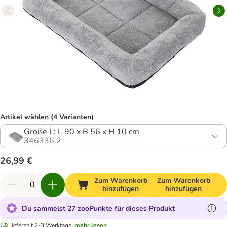
Artikel wählen (4 Varianten)
Größe L: L 90 x B 56 x H 10 cm
346336.2
26,99 €
Zum Warenkorb
Zum Warenkorb
hinzufügen
hinzufügen
Du sammelst 27 zooPunkte für dieses Produkt
Lieferzeit 2-3 Werktage.
mehr lesen