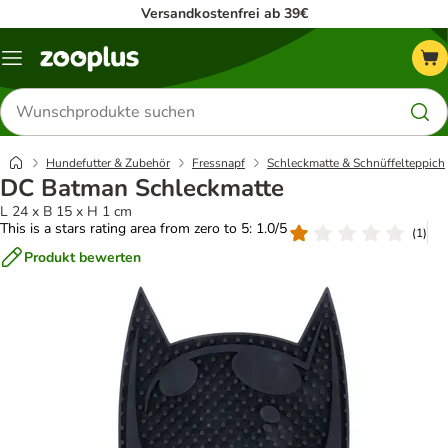
Versandkostenfrei ab 39€
Menü
Produkte
suchen
Hundefutter & Zubehör
Fressnapf
Schleckmatte & Schnüffelteppich
DC Batman Schleckmatte
L 24 x B 15 x H 1 cm
This is a stars rating area from zero to 5: 1.0/5
(
1
)
Produkt bewerten