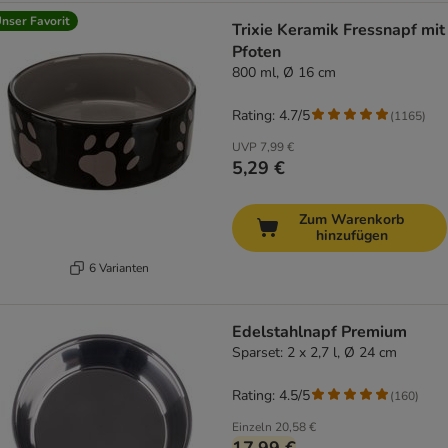
nser Favorit
Trixie Keramik Fressnapf mit
Pfoten
800 ml, Ø 16 cm
Rating: 4.7/5
(
1165
)
UVP
7,99 €
5,29 €
Zum Warenkorb
hinzufügen
6 Varianten
Edelstahlnapf Premium
Sparset: 2 x 2,7 l, Ø 24 cm
Rating: 4.5/5
(
160
)
Einzeln
20,58 €