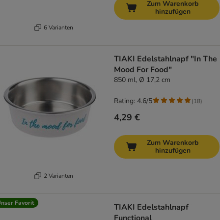
Zum Warenkorb
hinzufügen
6 Varianten
TIAKI Edelstahlnapf "In The
Mood For Food"
850 ml, Ø 17,2 cm
Rating: 4.6/5
(
18
)
4,29 €
Zum Warenkorb
hinzufügen
2 Varianten
nser Favorit
TIAKI Edelstahlnapf
Functional