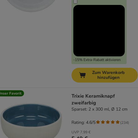
-15% Extra-Rabatt aktivieren
Zum Warenkorb
hinzufügen
nser Favorit
Trixie Keramiknapf
zweifarbig
Sparset: 2 x 300 ml, Ø 12 cm
Rating: 4.6/5
(
234
)
UVP
7,99 €