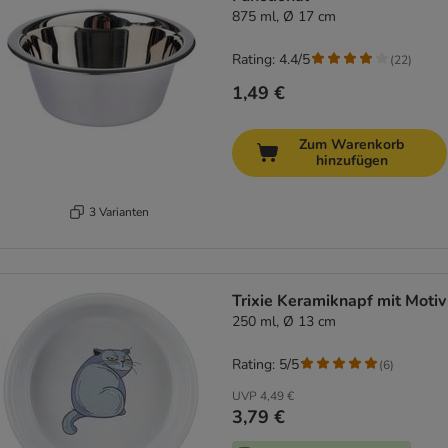
875 ml, Ø 17 cm
Rating: 4.4/5
(
22
)
1,49 €
Zum Warenkorb
hinzufügen
3 Varianten
Trixie Keramiknapf mit Motiv
250 ml, Ø 13 cm
Rating: 5/5
(
6
)
UVP
4,49 €
3,79 €