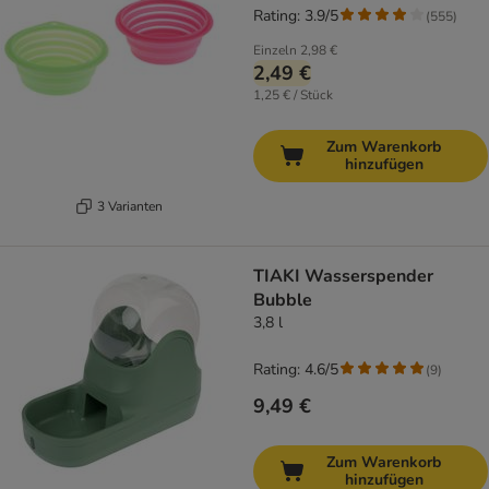
Rating: 3.9/5
(
555
)
Einzeln
2,98 €
2,49 €
1,25 € / Stück
Zum Warenkorb
hinzufügen
3 Varianten
TIAKI Wasserspender
Bubble
3,8 l
Rating: 4.6/5
(
9
)
9,49 €
Zum Warenkorb
hinzufügen