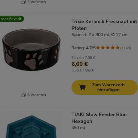
3 Varianten
nser Favorit
Trixie Keramik Fressnapf mit
Pfoten
Sparset: 2 x 300 ml, Ø 12 cm
Rating: 4.7/5
(
1165
)
Einzeln
7,38 €
6,69 €
3,35 € / Stück
Zum Warenkorb
hinzufügen
6 Varianten
TIAKI Slow Feeder Blue
Hexagon
450 ml