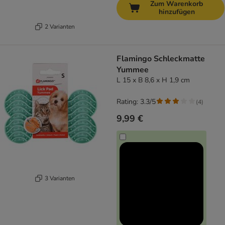
Zum Warenkorb
hinzufügen
2 Varianten
Flamingo Schleckmatte
Yummee
L 15 x B 8,6 x H 1,9 cm
Rating: 3.3/5
(
4
)
9,99 €
3 Varianten