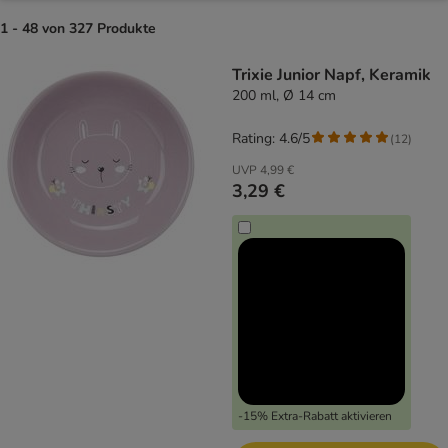
1 - 48 von 327 Produkte
product items have been changed
Trixie Junior Napf, Keramik
200 ml, Ø 14 cm
Rating: 4.6/5
(
12
)
UVP
4,99 €
3,29 €
-15% Extra-Rabatt aktivieren