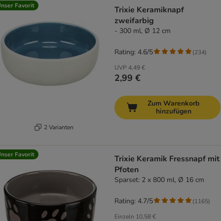
nser Favorit
Trixie Keramiknapf
zweifarbig
- 300 ml, Ø 12 cm
Rating: 4.6/5
(
234
)
UVP
4,49 €
2,99 €
Zum Warenkorb
hinzufügen
2 Varianten
nser Favorit
Trixie Keramik Fressnapf mit
Pfoten
Sparset: 2 x 800 ml, Ø 16 cm
Rating: 4.7/5
(
1165
)
Einzeln
10,58 €