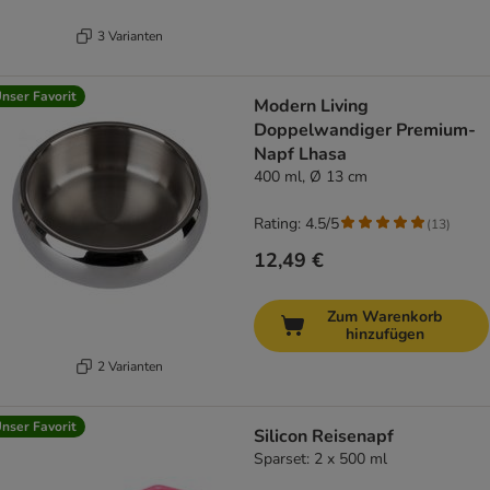
3 Varianten
nser Favorit
Modern Living
Doppelwandiger Premium-
Napf Lhasa
400 ml, Ø 13 cm
Rating: 4.5/5
(
13
)
12,49 €
Zum Warenkorb
hinzufügen
2 Varianten
nser Favorit
Silicon Reisenapf
Sparset: 2 x 500 ml