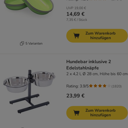
UVP
19,00 €
14,69 €
7,35 € / Stück
Zum Warenkorb
hinzufügen
5 Varianten
Hundebar inklusive 2
Edelstahlnäpfe
2 x 4,2 l, Ø 28 cm, Höhe bis 60 cm
Rating: 3.9/5
(
1820
)
23,99 €
Zum Warenkorb
hinzufügen