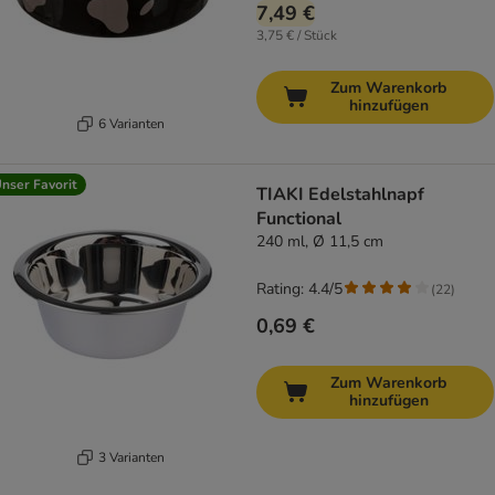
7,49 €
3,75 € / Stück
Zum Warenkorb
hinzufügen
6 Varianten
nser Favorit
TIAKI Edelstahlnapf
Functional
240 ml, Ø 11,5 cm
Rating: 4.4/5
(
22
)
0,69 €
Zum Warenkorb
hinzufügen
3 Varianten