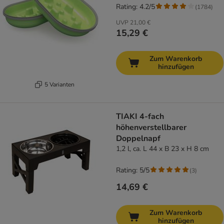
Rating: 4.2/5
(
1784
)
UVP
21,00 €
15,29 €
Zum Warenkorb
hinzufügen
5 Varianten
TIAKI 4-fach
höhenverstellbarer
Doppelnapf
1,2 l, ca. L 44 x B 23 x H 8 cm
Rating: 5/5
(
3
)
14,69 €
Zum Warenkorb
hinzufügen