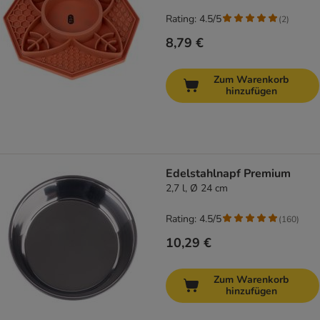
Rating: 4.5/5
(
2
)
8,79 €
Zum Warenkorb
hinzufügen
Edelstahlnapf Premium
2,7 l, Ø 24 cm
Rating: 4.5/5
(
160
)
10,29 €
Zum Warenkorb
hinzufügen