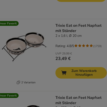
nser Favorit
Trixie Eat on Feet Napfset
mit Ständer
2 x 1,6 l, Ø 20 cm
Rating: 4.8/5
(
1759
)
UVP
29,99 €
23,49 €
Zum Warenkorb
hinzufügen
2 Varianten
nser Favorit
Trixie Eat on Feet Napfset
mit Ständer