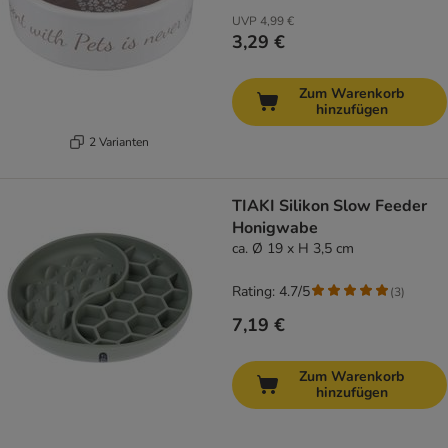
UVP
4,99 €
3,29 €
Zum Warenkorb
hinzufügen
2 Varianten
TIAKI Silikon Slow Feeder
Honigwabe
ca. Ø 19 x H 3,5 cm
Rating: 4.7/5
(
3
)
7,19 €
Zum Warenkorb
hinzufügen