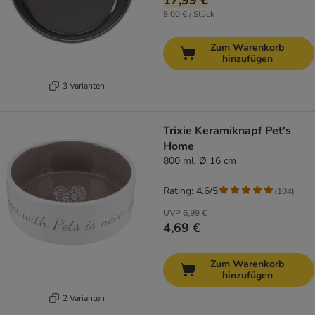
17,99 €
9,00 € / Stück
Zum Warenkorb
hinzufügen
3 Varianten
Trixie Keramiknapf Pet's
Home
800 ml, Ø 16 cm
Rating: 4.6/5
(
104
)
UVP
6,99 €
4,69 €
Zum Warenkorb
hinzufügen
2 Varianten