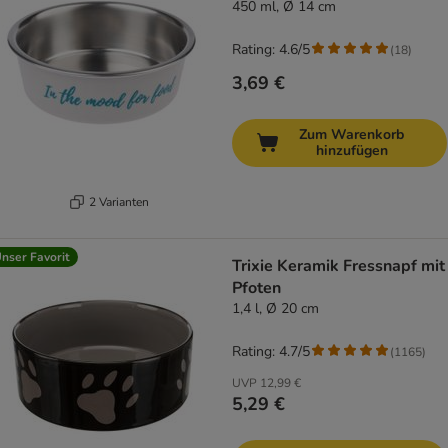
450 ml, Ø 14 cm
Rating: 4.6/5
(
18
)
3,69 €
Zum Warenkorb
hinzufügen
2 Varianten
nser Favorit
Trixie Keramik Fressnapf mit
Pfoten
1,4 l, Ø 20 cm
Rating: 4.7/5
(
1165
)
UVP
12,99 €
5,29 €