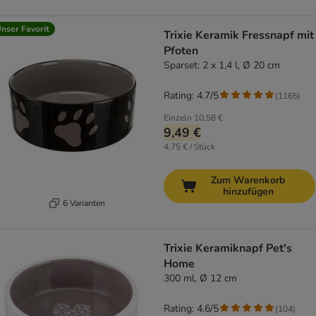
nser Favorit
Trixie Keramik Fressnapf mit
Pfoten
Sparset: 2 x 1,4 l, Ø 20 cm
Rating: 4.7/5
(
1165
)
Einzeln
10,58 €
9,49 €
4,75 € / Stück
Zum Warenkorb
hinzufügen
6 Varianten
Trixie Keramiknapf Pet's
Home
300 ml, Ø 12 cm
Rating: 4.6/5
(
104
)