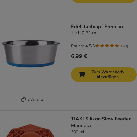
Edelstahlnapf Premium
1,9 l, Ø 21 cm
Rating: 4.5/5
(
160
)
6,99 €
Zum Warenkorb
hinzufügen
3 Varianten
TIAKI Silikon Slow Feeder
Mandala
200 ml