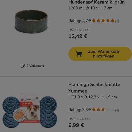
Hundenapf Keramik, grün
1200 ml, Ø 18 x H 7 cm
Rating: 4.7/5
(
3
)
UVP
14,99 €
12,49 €
Zum Warenkorb
hinzufügen
4 Varianten
Flamingo Schleckmatte
Yummee
L 21,8 x B 12,8 x H 1,9 cm
Rating: 3.3/5
(
4
)
UVP
16,49 €
6,99 €