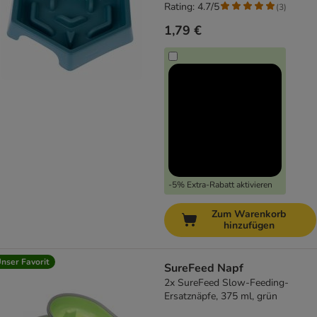
Rating: 4.7/5
(
3
)
1,79 €
-5% Extra-Rabatt aktivieren
Zum Warenkorb
hinzufügen
nser Favorit
SureFeed Napf
2x SureFeed Slow-Feeding-
Ersatznäpfe, 375 ml, grün