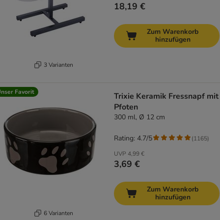
18,19 €
Zum Warenkorb
hinzufügen
3 Varianten
nser Favorit
Trixie Keramik Fressnapf mit
Pfoten
300 ml, Ø 12 cm
Rating: 4.7/5
(
1165
)
UVP
4,99 €
3,69 €
Zum Warenkorb
hinzufügen
6 Varianten