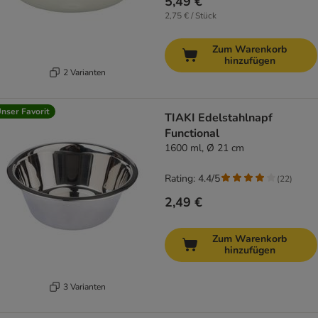
5,49 €
2,75 € / Stück
Zum Warenkorb
hinzufügen
2 Varianten
nser Favorit
TIAKI Edelstahlnapf
Functional
1600 ml, Ø 21 cm
Rating: 4.4/5
(
22
)
2,49 €
Zum Warenkorb
hinzufügen
3 Varianten