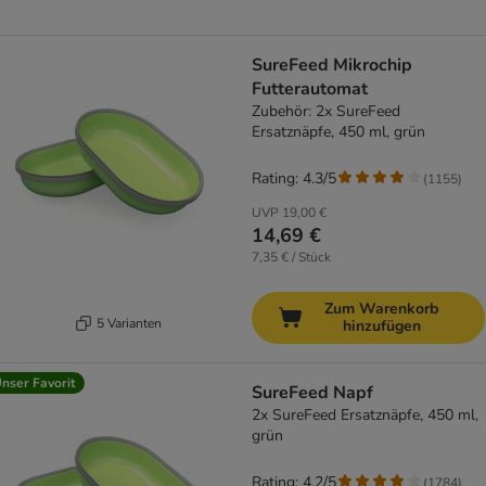
SureFeed Mikrochip
Futterautomat
Zubehör: 2x SureFeed
Ersatznäpfe, 450 ml, grün
Rating: 4.3/5
(
1155
)
UVP
19,00 €
14,69 €
7,35 € / Stück
Zum Warenkorb
5 Varianten
hinzufügen
nser Favorit
SureFeed Napf
2x SureFeed Ersatznäpfe, 450 ml,
grün
Rating: 4.2/5
(
1784
)