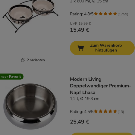
2 x 600 ml, Ø 15 cm
Rating: 4.8/5
(
1759
)
UVP
19,99 €
15,49 €
Zum Warenkorb
hinzufügen
2 Varianten
nser Favorit
Modern Living
Doppelwandiger Premium-
Napf Lhasa
1,2 l, Ø 19,3 cm
Rating: 4.5/5
(
13
)
25,49 €