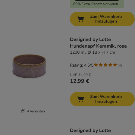
-60% Extra-Rabatt aktivieren
Zum Warenkorb
hinzufügen
Designed by Lotte
Hundenapf Keramik, rosa
1200 ml, Ø 18 x H 7 cm
Rating: 4.5/5
(
4
)
UVP
14,99 €
12,99 €
Zum Warenkorb
hinzufügen
4 Varianten
Designed by Lotte