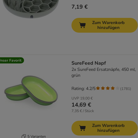
7,19 €
Zum Warenkorb
hinzufügen
nser Favorit
SureFeed Napf
2x SureFeed Ersatznäpfe, 450 ml,
grün
Rating: 4.2/5
(
1781
)
UVP
19,00 €
14,69 €
7,35 € / Stück
Zum Warenkorb
hinzufügen
5 Varianten