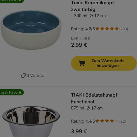
Trixie Keramiknapf
zweifarbig
- 300 ml, Ø 12 cm
Rating: 4.6/5
(
233
)
UVP
4,49 €
2,99 €
Zum Warenkorb
hinzufügen
2 Varianten
nser Favorit
TIAKI Edelstahlnapf
Functional
875 ml, Ø 17 cm
Rating: 4.4/5
(
22
)
3,99 €