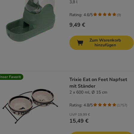
3,8 l
Rating: 4.6/5
(
9
)
9,49 €
Zum Warenkorb
hinzufügen
nser Favorit
Trixie Eat on Feet Napfset
mit Ständer
2 x 600 ml, Ø 15 cm
Rating: 4.8/5
(
1757
)
UVP
19,99 €
15,49 €