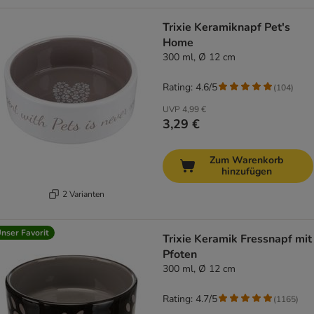
Trixie Keramiknapf Pet's
Home
300 ml, Ø 12 cm
Rating: 4.6/5
(
104
)
UVP
4,99 €
3,29 €
Zum Warenkorb
hinzufügen
2 Varianten
nser Favorit
Trixie Keramik Fressnapf mit
Pfoten
300 ml, Ø 12 cm
Rating: 4.7/5
(
1165
)