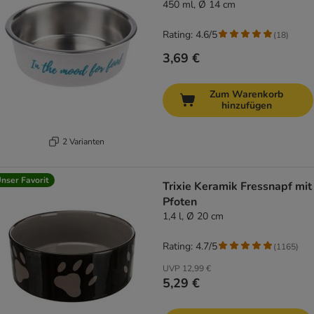
450 ml, Ø 14 cm
Rating: 4.6/5
(
18
)
3,69 €
Zum Warenkorb
hinzufügen
2 Varianten
nser Favorit
Trixie Keramik Fressnapf mit
Pfoten
1,4 l, Ø 20 cm
Rating: 4.7/5
(
1165
)
UVP
12,99 €
5,29 €