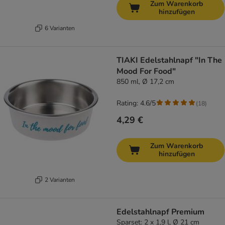
Zum Warenkorb
hinzufügen
6 Varianten
TIAKI Edelstahlnapf "In The
Mood For Food"
850 ml, Ø 17,2 cm
Rating: 4.6/5
(
18
)
4,29 €
Zum Warenkorb
hinzufügen
2 Varianten
Edelstahlnapf Premium
Sparset: 2 x 1,9 l, Ø 21 cm