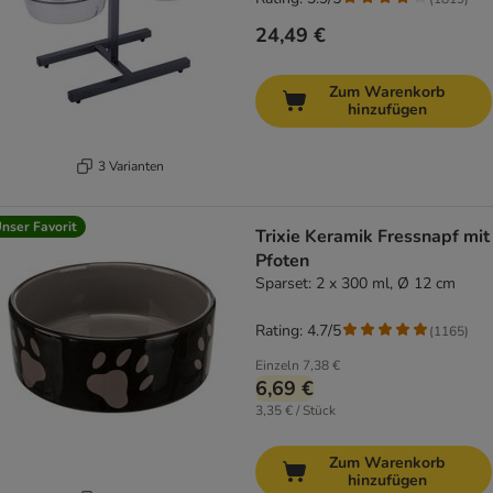
24,49 €
Zum Warenkorb
hinzufügen
3 Varianten
nser Favorit
Trixie Keramik Fressnapf mit
Pfoten
Sparset: 2 x 300 ml, Ø 12 cm
Rating: 4.7/5
(
1165
)
Einzeln
7,38 €
6,69 €
3,35 € / Stück
Zum Warenkorb
hinzufügen