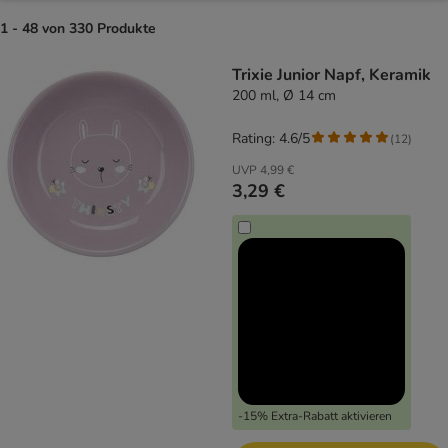
1 - 48 von 330 Produkte
product items have been changed
Trixie Junior Napf, Keramik
200 ml, Ø 14 cm
Rating: 4.6/5
(
12
)
UVP
4,99 €
3,29 €
-15% Extra-Rabatt aktivieren