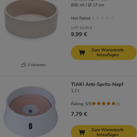
800 ml / Ø 17 cm
Not Rated
UVP
10,95 €
9,99 €
Zum Warenkorb
hinzufügen
3 Varianten
TIAKI Anti-Spritz-Napf
1,2 l
Rating: 5/5
(
1
)
7,79 €
Zum Warenkorb
hinzufügen