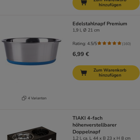
hinzufügen
Edelstahlnapf Premium
1,9 l, Ø 21 cm
Rating: 4.5/5
(
160
)
6,99 €
Zum Warenkorb
hinzufügen
4 Varianten
TIAKI 4-fach
höhenverstellbarer
Doppelnapf
1,2 l, ca. L 44 x B 23 x H 8 cm