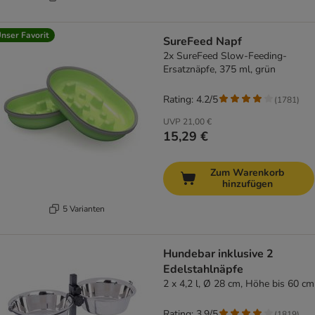
nser Favorit
SureFeed Napf
2x SureFeed Slow-Feeding-
Ersatznäpfe, 375 ml, grün
Rating: 4.2/5
(
1781
)
UVP
21,00 €
15,29 €
Zum Warenkorb
hinzufügen
5 Varianten
Hundebar inklusive 2
Edelstahlnäpfe
2 x 4,2 l, Ø 28 cm, Höhe bis 60 cm
Rating: 3.9/5
(
1819
)