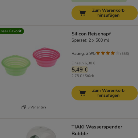
Zum Warenkorb
hinzufügen
nser Favorit
Silicon Reisenapf
Sparset: 2 x 500 ml
Rating: 3.9/5
(
553
)
Einzeln
6,38 €
5,49 €
2,75 € / Stück
Zum Warenkorb
hinzufügen
3 Varianten
TIAKI Wasserspender
Bubble