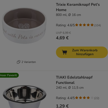
Trixie Keramiknapf Pet's
Home
800 ml, Ø 16 cm
Rating: 4.6/5
(
104
)
UVP
6,99 €
4,69 €
Zum Warenkorb
hinzufügen
2 Varianten
nser Favorit
TIAKI Edelstahlnapf
Functional
240 ml, Ø 11,5 cm
Rating: 4.4/5
(
22
)
1,29 €