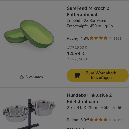
SureFeed Mikrochip
Futterautomat
Zubehör: 2x SureFeed
Ersatznäpfe, 450 ml, grün
Rating: 4.3/5
(
1151
)
UVP
19,00 €
14,69 €
7,35 € / Stück
Zum Warenkorb
5 Varianten
hinzufügen
Hundebar inklusive 2
Edelstahlnäpfe
2 x 2,8 l, Ø 25 cm, Höhe bis 50 cm
Rating: 3.9/5
(
1819
)