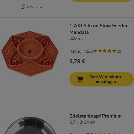
2 Varianten
TIAKI Silikon Slow Feeder
Mandala
200 ml
Rating: 4.5/5
(
2
)
8,79 €
Zum Warenkorb
hinzufügen
Edelstahlnapf Premium
2,7 l, Ø 24 cm