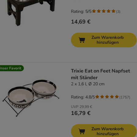
Rating: 5/5
(
3
)
14,69 €
Zum Warenkorb
hinzufügen
nser Favorit
Trixie Eat on Feet Napfset
mit Ständer
2 x 1,6 l, Ø 20 cm
Rating: 4.8/5
(
1757
)
UVP
29,99 €
16,79 €
Zum Warenkorb
hinzufügen