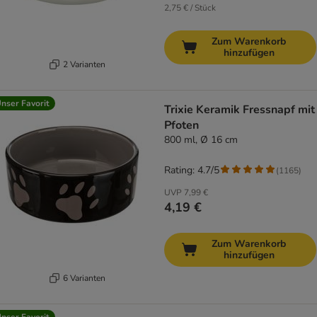
2,75 € / Stück
Zum Warenkorb
hinzufügen
2 Varianten
nser Favorit
Trixie Keramik Fressnapf mit
Pfoten
800 ml, Ø 16 cm
Rating: 4.7/5
(
1165
)
UVP
7,99 €
4,19 €
Zum Warenkorb
hinzufügen
6 Varianten
nser Favorit