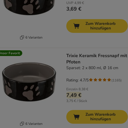
UVP
4,99 €
3,69 €
Zum Warenkorb
hinzufügen
6 Varianten
nser Favorit
Trixie Keramik Fressnapf mit
Pfoten
Sparset: 2 x 800 ml, Ø 16 cm
Rating: 4.7/5
(
1165
)
Einzeln
8,38 €
7,49 €
3,75 € / Stück
Zum Warenkorb
hinzufügen
6 Varianten