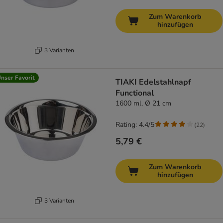
Zum Warenkorb
hinzufügen
3 Varianten
nser Favorit
TIAKI Edelstahlnapf
Functional
1600 ml, Ø 21 cm
Rating: 4.4/5
(
22
)
5,79 €
Zum Warenkorb
hinzufügen
3 Varianten