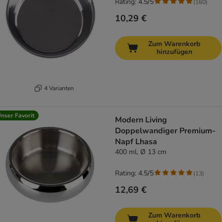
Rating: 4.5/5
(
160
)
10,29 €
Zum Warenkorb
hinzufügen
4 Varianten
nser Favorit
Modern Living
Doppelwandiger Premium-
Napf Lhasa
400 ml, Ø 13 cm
Rating: 4.5/5
(
13
)
12,69 €
Zum Warenkorb