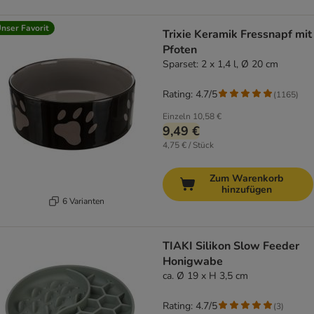
nser Favorit
Trixie Keramik Fressnapf mit
Pfoten
Sparset: 2 x 1,4 l, Ø 20 cm
Rating: 4.7/5
(
1165
)
Einzeln
10,58 €
9,49 €
4,75 € / Stück
Zum Warenkorb
hinzufügen
6 Varianten
TIAKI Silikon Slow Feeder
Honigwabe
ca. Ø 19 x H 3,5 cm
Rating: 4.7/5
(
3
)