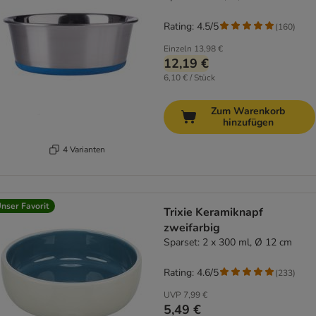
Rating: 4.5/5
(
160
)
Einzeln
13,98 €
12,19 €
6,10 € / Stück
Zum Warenkorb
hinzufügen
4 Varianten
nser Favorit
Trixie Keramiknapf
zweifarbig
Sparset: 2 x 300 ml, Ø 12 cm
Rating: 4.6/5
(
233
)
UVP
7,99 €
5,49 €