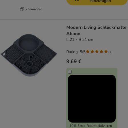
hinzufügen
2 Varianten
Modern Living Schleckmatte
Abano
L 21 x B 21 cm
Rating: 5/5
(
1
)
9,69 €
-10% Extra-Rabatt aktivieren