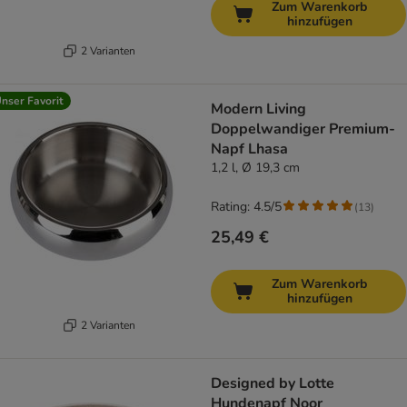
Zum Warenkorb
hinzufügen
2 Varianten
nser Favorit
Modern Living
Doppelwandiger Premium-
Napf Lhasa
1,2 l, Ø 19,3 cm
Rating: 4.5/5
(
13
)
25,49 €
Zum Warenkorb
hinzufügen
2 Varianten
Designed by Lotte
Hundenapf Noor