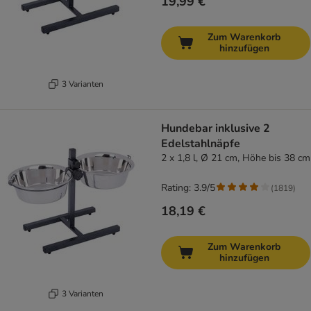
19,99 €
Zum Warenkorb
hinzufügen
3 Varianten
Hundebar inklusive 2
Edelstahlnäpfe
2 x 1,8 l, Ø 21 cm, Höhe bis 38 cm
Rating: 3.9/5
(
1819
)
18,19 €
Zum Warenkorb
hinzufügen
3 Varianten