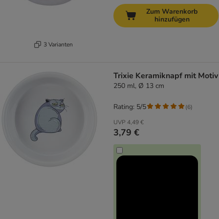
Zum Warenkorb
hinzufügen
3 Varianten
Trixie Keramiknapf mit Motiv
250 ml, Ø 13 cm
Rating: 5/5
(
6
)
UVP
4,49 €
3,79 €