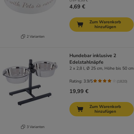
UVP
6,99 €
4,69 €
Zum Warenkorb
hinzufügen
2 Varianten
Hundebar inklusive 2
Edelstahlnäpfe
2 x 2,8 l, Ø 25 cm, Höhe bis 50 cm
Rating: 3.9/5
(
1820
)
19,99 €
Zum Warenkorb
hinzufügen
3 Varianten