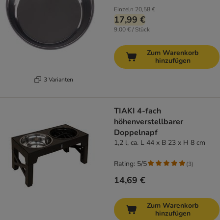
Einzeln
20,58 €
17,99 €
9,00 € / Stück
Zum Warenkorb
hinzufügen
3 Varianten
TIAKI 4-fach
höhenverstellbarer
Doppelnapf
1,2 l, ca. L 44 x B 23 x H 8 cm
Rating: 5/5
(
3
)
14,69 €
Zum Warenkorb
hinzufügen