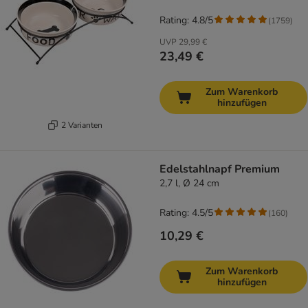
Rating: 4.8/5
(
1759
)
UVP
29,99 €
23,49 €
Zum Warenkorb
hinzufügen
2 Varianten
Edelstahlnapf Premium
2,7 l, Ø 24 cm
Rating: 4.5/5
(
160
)
10,29 €
Zum Warenkorb
hinzufügen