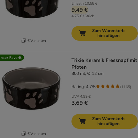
Einzeln
10,58 €
9,49 €
4,75 € / Stück
Zum Warenkorb
hinzufügen
6 Varianten
nser Favorit
Trixie Keramik Fressnapf mit
Pfoten
300 ml, Ø 12 cm
Rating: 4.7/5
(
1165
)
UVP
4,99 €
3,69 €
Zum Warenkorb
hinzufügen
6 Varianten