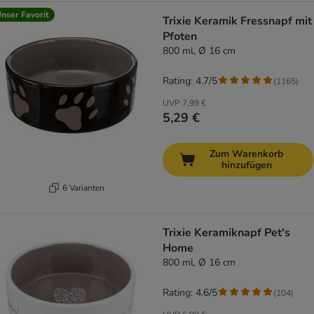
nser Favorit
Trixie Keramik Fressnapf mit
Pfoten
800 ml, Ø 16 cm
Rating: 4.7/5
(
1165
)
UVP
7,99 €
5,29 €
Zum Warenkorb
hinzufügen
6 Varianten
Trixie Keramiknapf Pet's
Home
800 ml, Ø 16 cm
Rating: 4.6/5
(
104
)