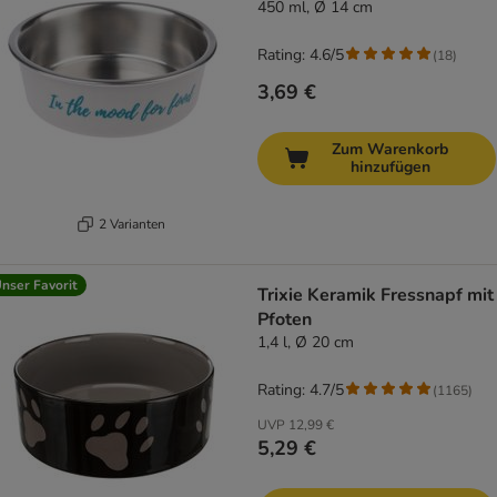
450 ml, Ø 14 cm
Rating: 4.6/5
(
18
)
3,69 €
Zum Warenkorb
hinzufügen
2 Varianten
nser Favorit
Trixie Keramik Fressnapf mit
Pfoten
1,4 l, Ø 20 cm
Rating: 4.7/5
(
1165
)
UVP
12,99 €
5,29 €