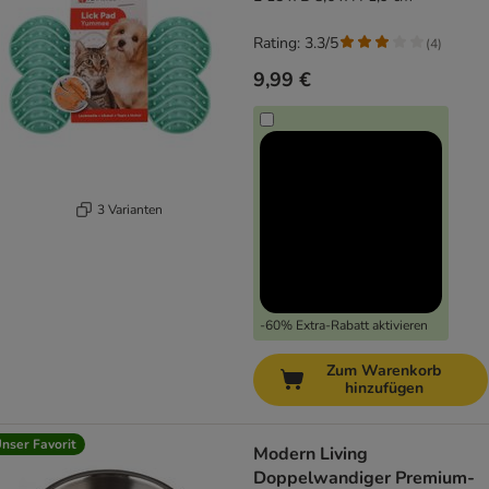
Rating: 3.3/5
(
4
)
9,99 €
3 Varianten
-60% Extra-Rabatt aktivieren
Zum Warenkorb
hinzufügen
nser Favorit
Modern Living
Doppelwandiger Premium-