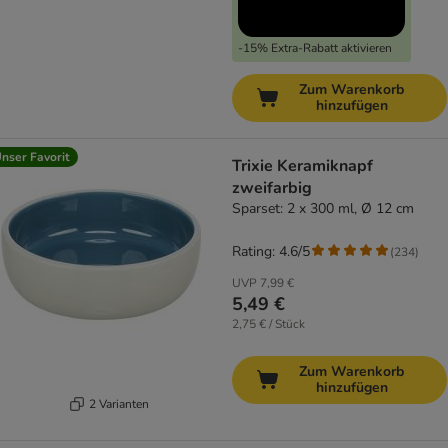
-15% Extra-Rabatt aktivieren
Zum Warenkorb
hinzufügen
nser Favorit
Trixie Keramiknapf
zweifarbig
Sparset: 2 x 300 ml, Ø 12 cm
Rating: 4.6/5
(
234
)
UVP
7,99 €
5,49 €
2,75 € / Stück
Zum Warenkorb
hinzufügen
2 Varianten