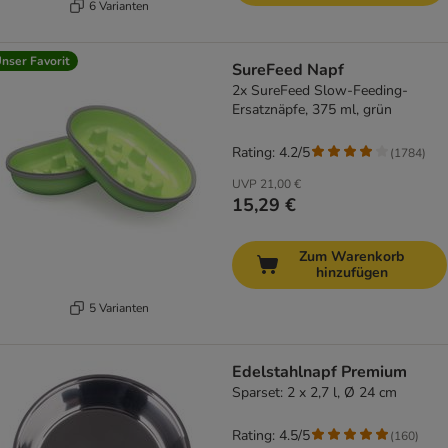
6 Varianten
nser Favorit
SureFeed Napf
2x SureFeed Slow-Feeding-
Ersatznäpfe, 375 ml, grün
Rating: 4.2/5
(
1784
)
UVP
21,00 €
15,29 €
Zum Warenkorb
hinzufügen
5 Varianten
Edelstahlnapf Premium
Sparset: 2 x 2,7 l, Ø 24 cm
Rating: 4.5/5
(
160
)