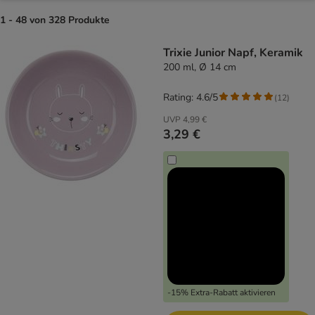
1 - 48 von 328 Produkte
product items have been changed
Trixie Junior Napf, Keramik
200 ml, Ø 14 cm
Rating: 4.6/5
(
12
)
UVP
4,99 €
3,29 €
-15% Extra-Rabatt aktivieren