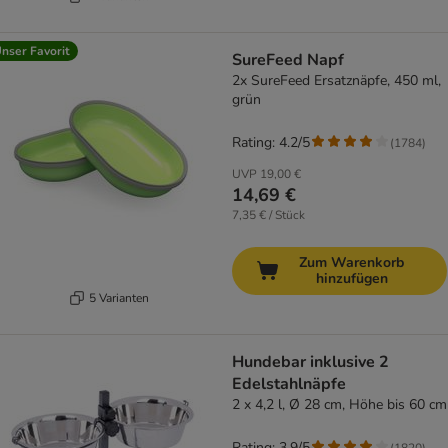
nser Favorit
SureFeed Napf
2x SureFeed Ersatznäpfe, 450 ml,
grün
Rating: 4.2/5
(
1784
)
UVP
19,00 €
14,69 €
7,35 € / Stück
Zum Warenkorb
hinzufügen
5 Varianten
Hundebar inklusive 2
Edelstahlnäpfe
2 x 4,2 l, Ø 28 cm, Höhe bis 60 cm
Rating: 3.9/5
(
1820
)