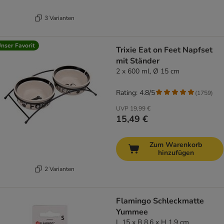
3 Varianten
nser Favorit
Trixie Eat on Feet Napfset
mit Ständer
2 x 600 ml, Ø 15 cm
Rating: 4.8/5
(
1759
)
UVP
19,99 €
15,49 €
Zum Warenkorb
hinzufügen
2 Varianten
Flamingo Schleckmatte
Yummee
L 15 x B 8,6 x H 1,9 cm