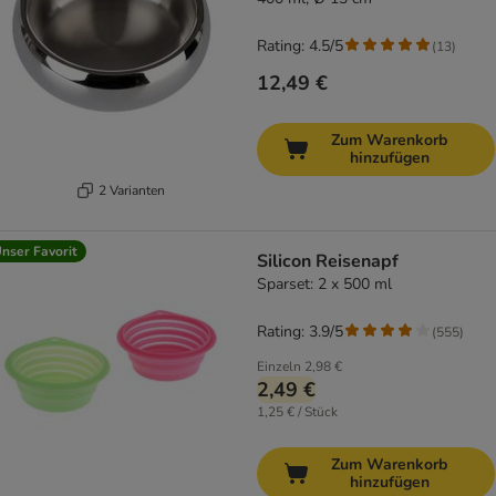
Rating: 4.5/5
(
13
)
12,49 €
Zum Warenkorb
hinzufügen
2 Varianten
nser Favorit
Silicon Reisenapf
Sparset: 2 x 500 ml
Rating: 3.9/5
(
555
)
Einzeln
2,98 €
2,49 €
1,25 € / Stück
Zum Warenkorb
hinzufügen