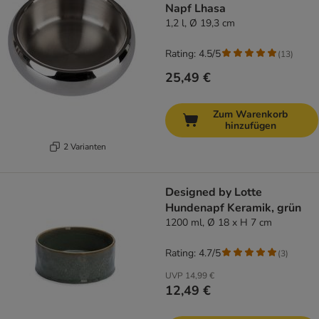
Napf Lhasa
1,2 l, Ø 19,3 cm
Rating: 4.5/5
(
13
)
25,49 €
Zum Warenkorb
hinzufügen
2 Varianten
Designed by Lotte
Hundenapf Keramik, grün
1200 ml, Ø 18 x H 7 cm
Rating: 4.7/5
(
3
)
UVP
14,99 €
12,49 €