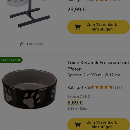
23,99 €
Zum Warenkorb
hinzufügen
3 Varianten
nser Favorit
Trixie Keramik Fressnapf mit
Pfoten
Sparset: 2 x 300 ml, Ø 12 cm
Rating: 4.7/5
(
1165
)
Einzeln
7,38 €
6,69 €
3,35 € / Stück
Zum Warenkorb
hinzufügen