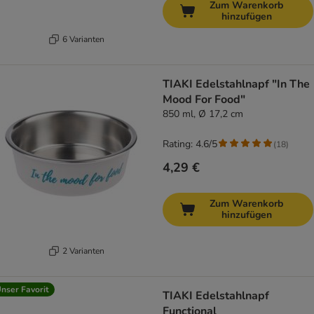
Zum Warenkorb
hinzufügen
6 Varianten
TIAKI Edelstahlnapf "In The
Mood For Food"
850 ml, Ø 17,2 cm
Rating: 4.6/5
(
18
)
4,29 €
Zum Warenkorb
hinzufügen
2 Varianten
nser Favorit
TIAKI Edelstahlnapf
Functional