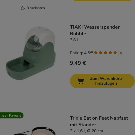
3 Varianten
TIAKI Wasserspender
Bubble
3,8 l
Rating: 4.6/5
(
9
)
9,49 €
Zum Warenkorb
hinzufügen
nser Favorit
Trixie Eat on Feet Napfset
mit Ständer
2 x 1,6 l, Ø 20 cm