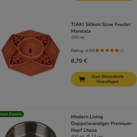
TIAKI Silikon Slow Feeder
Mandala
200 ml
Rating: 4.5/5
(
2
)
8,79 €
Zum Warenkorb
hinzufügen
nser Favorit
Modern Living
Doppelwandiger Premium-
Napf Lhasa
400 ml, Ø 13 cm