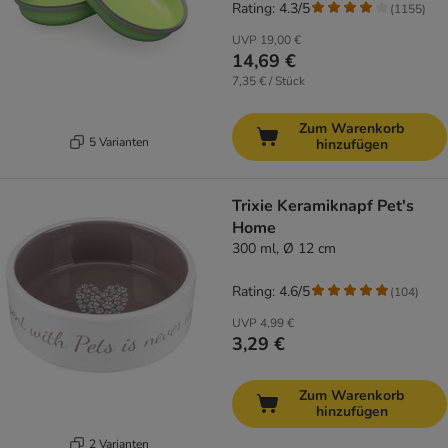
Rating: 4.3/5
(
1155
)
UVP
19,00 €
14,69 €
7,35 € / Stück
Zum Warenkorb
5 Varianten
hinzufügen
Trixie Keramiknapf Pet's
Home
300 ml, Ø 12 cm
Rating: 4.6/5
(
104
)
UVP
4,99 €
3,29 €
Zum Warenkorb
hinzufügen
2 Varianten