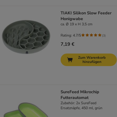
TIAKI Silikon Slow Feeder
Honigwabe
ca. Ø 19 x H 3,5 cm
Rating: 4.7/5
(
3
)
7,19 €
Zum Warenkorb
hinzufügen
SureFeed Mikrochip
Futterautomat
Zubehör: 2x SureFeed
Ersatznäpfe, 450 ml, grün