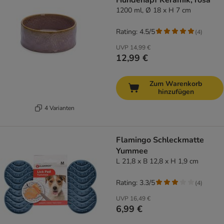
Hundenapf Keramik, rosa
1200 ml, Ø 18 x H 7 cm
Rating: 4.5/5
(
4
)
UVP
14,99 €
12,99 €
Zum Warenkorb
hinzufügen
4 Varianten
Flamingo Schleckmatte
Yummee
L 21,8 x B 12,8 x H 1,9 cm
Rating: 3.3/5
(
4
)
UVP
16,49 €
6,99 €