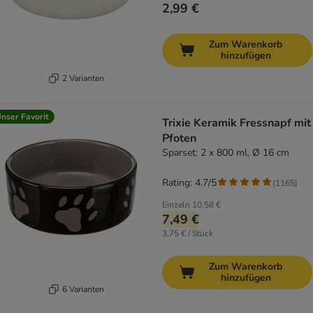
2,99 €
Zum Warenkorb
hinzufügen
2 Varianten
nser Favorit
Trixie Keramik Fressnapf mit
Pfoten
Sparset: 2 x 800 ml, Ø 16 cm
Rating: 4.7/5
(
1165
)
Einzeln
10,58 €
7,49 €
3,75 € / Stück
Zum Warenkorb
hinzufügen
6 Varianten