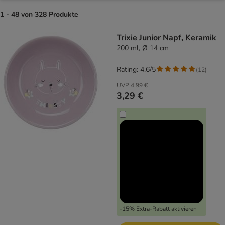
1 - 48 von 328 Produkte
product items have been changed
Trixie Junior Napf, Keramik
200 ml, Ø 14 cm
Rating: 4.6/5
(
12
)
UVP
4,99 €
3,29 €
-15% Extra-Rabatt aktivieren