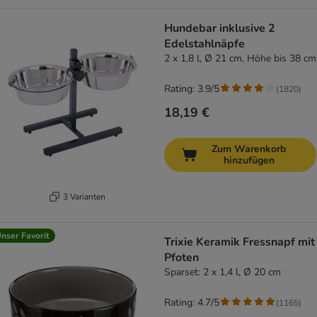
Hundebar inklusive 2
Edelstahlnäpfe
2 x 1,8 l, Ø 21 cm, Höhe bis 38 cm
Rating: 3.9/5
(
1820
)
18,19 €
Zum Warenkorb
hinzufügen
3 Varianten
nser Favorit
Trixie Keramik Fressnapf mit
Pfoten
Sparset: 2 x 1,4 l, Ø 20 cm
Rating: 4.7/5
(
1165
)