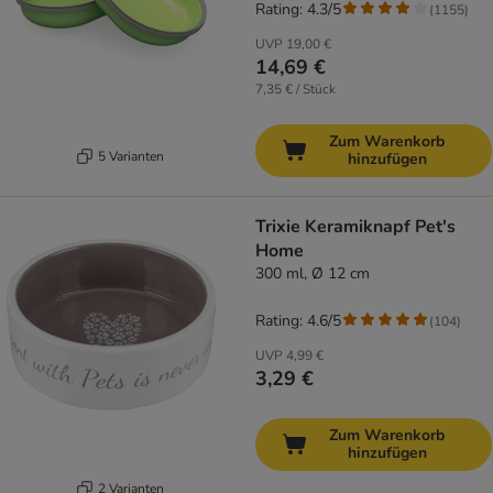
Rating: 4.3/5
(
1155
)
UVP
19,00 €
14,69 €
7,35 € / Stück
Zum Warenkorb
5 Varianten
hinzufügen
Trixie Keramiknapf Pet's
Home
300 ml, Ø 12 cm
Rating: 4.6/5
(
104
)
UVP
4,99 €
3,29 €
Zum Warenkorb
hinzufügen
2 Varianten