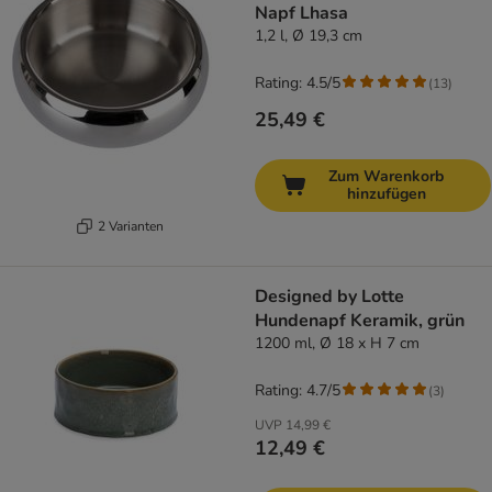
Napf Lhasa
1,2 l, Ø 19,3 cm
Rating: 4.5/5
(
13
)
25,49 €
Zum Warenkorb
hinzufügen
2 Varianten
Designed by Lotte
Hundenapf Keramik, grün
1200 ml, Ø 18 x H 7 cm
Rating: 4.7/5
(
3
)
UVP
14,99 €
12,49 €