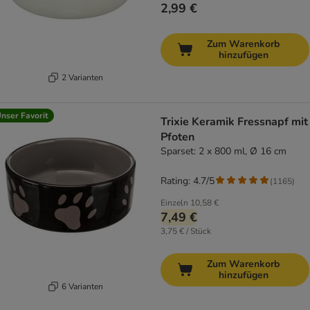
2,99 €
Zum Warenkorb
hinzufügen
2 Varianten
nser Favorit
Trixie Keramik Fressnapf mit
Pfoten
Sparset: 2 x 800 ml, Ø 16 cm
Rating: 4.7/5
(
1165
)
Einzeln
10,58 €
7,49 €
3,75 € / Stück
Zum Warenkorb
hinzufügen
6 Varianten