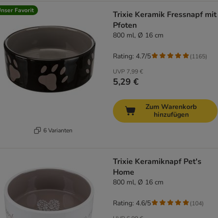
nser Favorit
Trixie Keramik Fressnapf mit
Pfoten
800 ml, Ø 16 cm
Rating: 4.7/5
(
1165
)
UVP
7,99 €
5,29 €
Zum Warenkorb
hinzufügen
6 Varianten
Trixie Keramiknapf Pet's
Home
800 ml, Ø 16 cm
Rating: 4.6/5
(
104
)