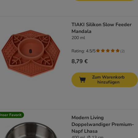
TIAKI Silikon Slow Feeder
Mandala
200 ml
Rating: 4.5/5
(
2
)
8,79 €
Zum Warenkorb
hinzufügen
nser Favorit
Modern Living
Doppelwandiger Premium-
Napf Lhasa
400 ml, Ø 13 cm