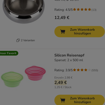
Rating: 4.5/5
(
13
)
12,49 €
Zum Warenkorb
hinzufügen
2 Varianten
nser Favorit
Silicon Reisenapf
Sparset: 2 x 500 ml
Rating: 3.9/5
(
555
)
Einzeln
2,98 €
2,49 €
1,25 € / Stück
Zum Warenkorb
hinzufügen