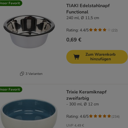
nser Favorit
TIAKI Edelstahlnapf
Functional
240 ml, Ø 11,5 cm
Rating: 4.4/5
(
22
)
0,69 €
Zum Warenkorb
hinzufügen
3 Varianten
nser Favorit
Trixie Keramiknapf
zweifarbig
- 300 ml, Ø 12 cm
Rating: 4.6/5
(
234
)
UVP
4,49 €