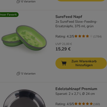
6 Varianten
nser Favorit
SureFeed Napf
2x SureFeed Slow-Feeding-
Ersatznäpfe, 375 ml, grün
Rating: 4.2/5
(
1784
)
UVP
21,00 €
15,29 €
Zum Warenkorb
hinzufügen
5 Varianten
Edelstahlnapf Premium
Sparset: 2 x 2,7 l, Ø 24 cm
Rating: 4.5/5
(
160
)