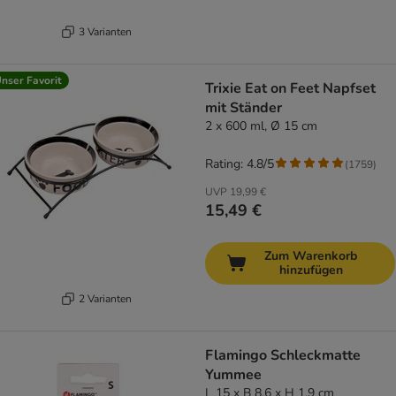
3 Varianten
nser Favorit
Trixie Eat on Feet Napfset
mit Ständer
2 x 600 ml, Ø 15 cm
Rating: 4.8/5
(
1759
)
UVP
19,99 €
15,49 €
Zum Warenkorb
hinzufügen
2 Varianten
Flamingo Schleckmatte
Yummee
L 15 x B 8,6 x H 1,9 cm