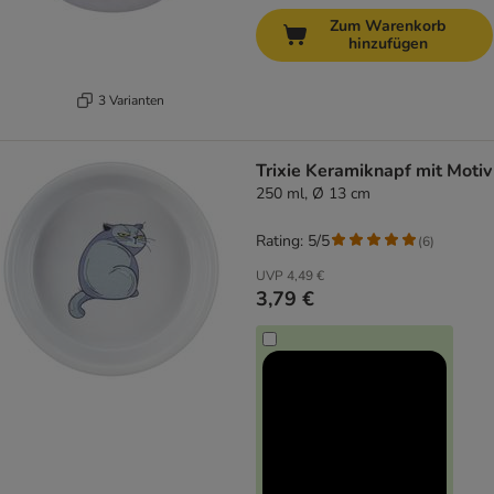
Zum Warenkorb
hinzufügen
3 Varianten
Trixie Keramiknapf mit Motiv
250 ml, Ø 13 cm
Rating: 5/5
(
6
)
UVP
4,49 €
3,79 €