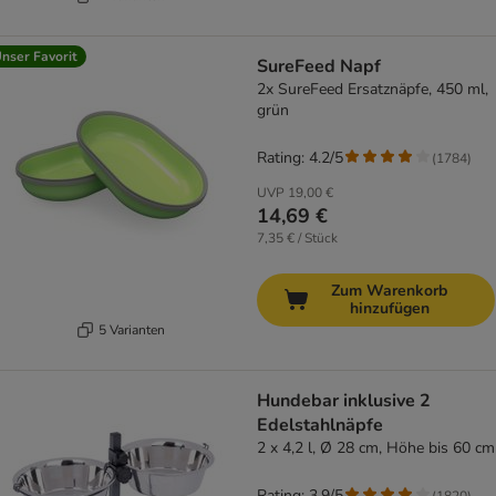
nser Favorit
SureFeed Napf
2x SureFeed Ersatznäpfe, 450 ml,
grün
Rating: 4.2/5
(
1784
)
UVP
19,00 €
14,69 €
7,35 € / Stück
Zum Warenkorb
hinzufügen
5 Varianten
Hundebar inklusive 2
Edelstahlnäpfe
2 x 4,2 l, Ø 28 cm, Höhe bis 60 cm
Rating: 3.9/5
(
1820
)