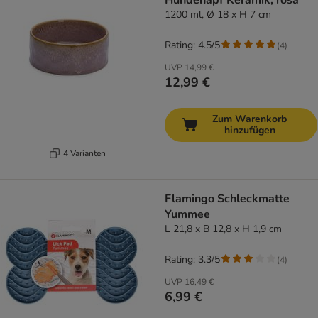
Hundenapf Keramik, rosa
1200 ml, Ø 18 x H 7 cm
Rating: 4.5/5
(
4
)
UVP
14,99 €
12,99 €
Zum Warenkorb
hinzufügen
4 Varianten
Flamingo Schleckmatte
Yummee
L 21,8 x B 12,8 x H 1,9 cm
Rating: 3.3/5
(
4
)
UVP
16,49 €
6,99 €