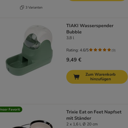
3 Varianten
TIAKI Wasserspender
Bubble
3,8 l
Rating: 4.6/5
(
9
)
9,49 €
Zum Warenkorb
hinzufügen
nser Favorit
Trixie Eat on Feet Napfset
mit Ständer
2 x 1,6 l, Ø 20 cm