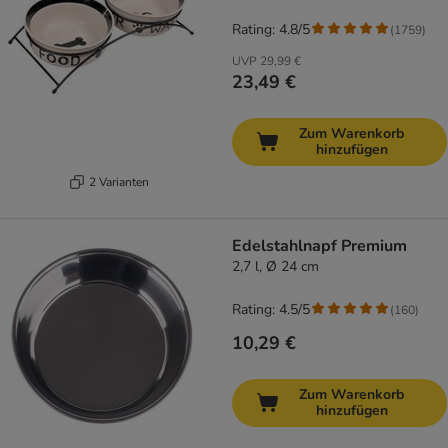
Rating: 4.8/5
(
1759
)
UVP
29,99 €
23,49 €
Zum Warenkorb
hinzufügen
2 Varianten
Edelstahlnapf Premium
2,7 l, Ø 24 cm
Rating: 4.5/5
(
160
)
10,29 €
Zum Warenkorb
hinzufügen