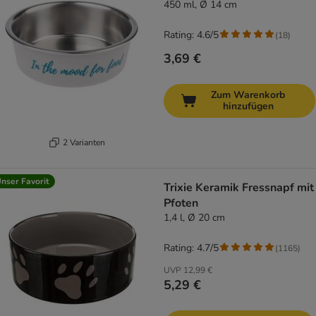
450 ml, Ø 14 cm
Rating: 4.6/5
(
18
)
3,69 €
Zum Warenkorb
hinzufügen
2 Varianten
nser Favorit
Trixie Keramik Fressnapf mit
Pfoten
1,4 l, Ø 20 cm
Rating: 4.7/5
(
1165
)
UVP
12,99 €
5,29 €