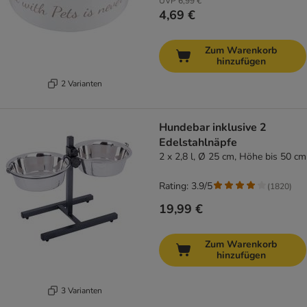
UVP
6,99 €
4,69 €
Zum Warenkorb
hinzufügen
2 Varianten
Hundebar inklusive 2
Edelstahlnäpfe
2 x 2,8 l, Ø 25 cm, Höhe bis 50 cm
Rating: 3.9/5
(
1820
)
19,99 €
Zum Warenkorb
hinzufügen
3 Varianten