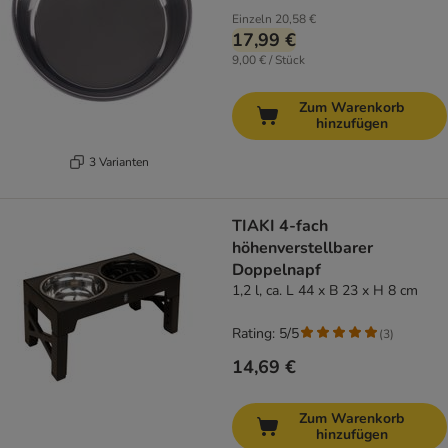
Einzeln
20,58 €
17,99 €
9,00 € / Stück
Zum Warenkorb
hinzufügen
3 Varianten
TIAKI 4-fach
höhenverstellbarer
Doppelnapf
1,2 l, ca. L 44 x B 23 x H 8 cm
Rating: 5/5
(
3
)
14,69 €
Zum Warenkorb
hinzufügen