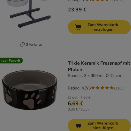
23,99 €
Zum Warenkorb
hinzufügen
3 Varianten
nser Favorit
Trixie Keramik Fressnapf mit
Pfoten
Sparset: 2 x 300 ml, Ø 12 cm
Rating: 4.7/5
(
1165
)
Einzeln
7,38 €
6,69 €
3,35 € / Stück
Zum Warenkorb
hinzufügen