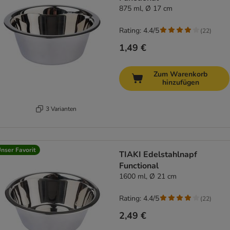
875 ml, Ø 17 cm
Rating: 4.4/5
(
22
)
1,49 €
Zum Warenkorb
hinzufügen
3 Varianten
nser Favorit
TIAKI Edelstahlnapf
Functional
1600 ml, Ø 21 cm
Rating: 4.4/5
(
22
)
2,49 €