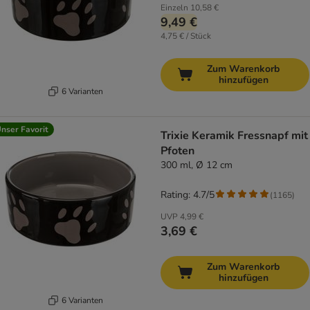
Einzeln
10,58 €
9,49 €
4,75 € / Stück
Zum Warenkorb
hinzufügen
6 Varianten
nser Favorit
Trixie Keramik Fressnapf mit
Pfoten
300 ml, Ø 12 cm
Rating: 4.7/5
(
1165
)
UVP
4,99 €
3,69 €
Zum Warenkorb
hinzufügen
6 Varianten