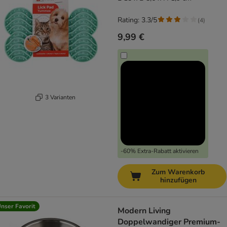
Rating: 3.3/5
(
4
)
9,99 €
3 Varianten
-60% Extra-Rabatt aktivieren
Zum Warenkorb
hinzufügen
nser Favorit
Modern Living
Doppelwandiger Premium-