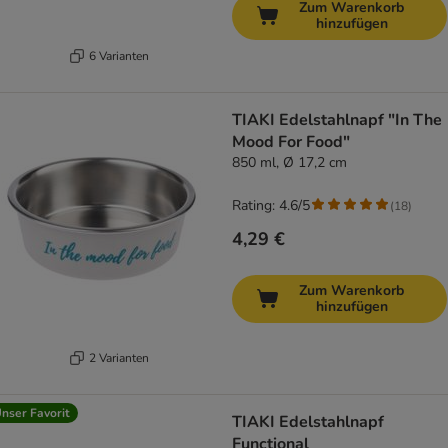
Zum Warenkorb
hinzufügen
6 Varianten
TIAKI Edelstahlnapf "In The
Mood For Food"
850 ml, Ø 17,2 cm
Rating: 4.6/5
(
18
)
4,29 €
Zum Warenkorb
hinzufügen
2 Varianten
nser Favorit
TIAKI Edelstahlnapf
Functional