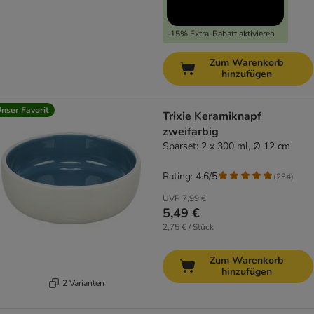
-15% Extra-Rabatt aktivieren
Zum Warenkorb
hinzufügen
nser Favorit
Trixie Keramiknapf
zweifarbig
Sparset: 2 x 300 ml, Ø 12 cm
Rating: 4.6/5
(
234
)
UVP
7,99 €
5,49 €
2,75 € / Stück
Zum Warenkorb
hinzufügen
2 Varianten