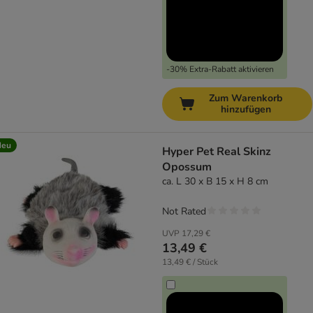
-30% Extra-Rabatt aktivieren
Zum Warenkorb
hinzufügen
Neu
Hyper Pet Real Skinz
Opossum
ca. L 30 x B 15 x H 8 cm
Not Rated
UVP
17,29 €
13,49 €
13,49 € / Stück