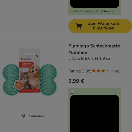
-50% Extra-Rabatt aktivieren
Zum Warenkorb
hinzufügen
Flamingo Schleckmatte
Yummee
L 15 x B 8,6 x H 1,9 cm
Rating: 3.3/5
(
4
)
9,99 €
3 Varianten