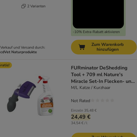
2 Varianten
-10% Extra-Rabatt aktivieren
Zum Warenkorb
Verkauf und Versand durch:
hinzufügen
cdVet Naturprodukte
ratis!
FURminator DeShedding
Tool + 709 ml Nature's
Miracle Set-In Flecken- und
Geruchsentferner gratis!
M/L Katze / Kurzhaar
Not Rated
Einzeln
35,48 €
24,49 €
34,54 € / l