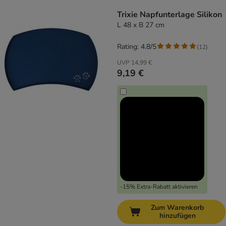
product items have been changed
Trixie Napfunterlage Silikon
L 48 x B 27 cm
Rating: 4.8/5
(
12
)
UVP
14,99 €
9,19 €
-15% Extra-Rabatt aktivieren
Zum Warenkorb
hinzufügen