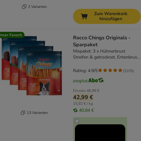
2 Varianten
Zum Warenkorb
hinzufügen
nser Favorit
Rocco Chings Originals -
Sparpaket
Mixpaket: 3 x Hühnerbrust
Streifen & getrocknet, Entenbrust,
Rind
Rating: 4.9/5
(
3105
)
Einzeln
46,98 €
42,99 €
15,92 € / kg
40,84 €
13 Varianten