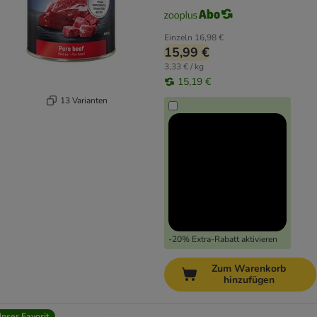
Einzeln
16,98 €
15,99 €
3,33 € / kg
15,19 €
13 Varianten
-20% Extra-Rabatt aktivieren
Zum Warenkorb
hinzufügen
nser Favorit