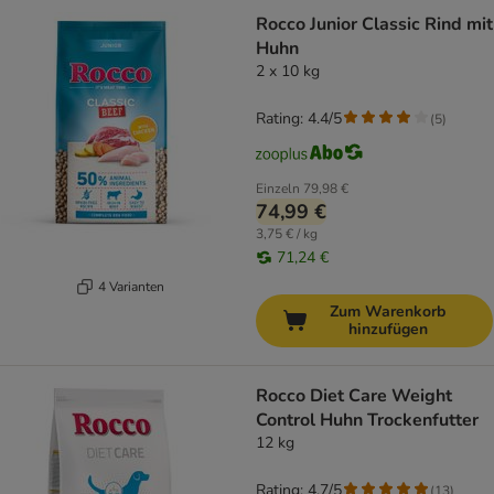
Rocco Junior Classic Rind mit
Huhn
2 x 10 kg
Rating: 4.4/5
(
5
)
Einzeln
79,98 €
74,99 €
3,75 € / kg
71,24 €
4 Varianten
Zum Warenkorb
hinzufügen
Rocco Diet Care Weight
Control Huhn Trockenfutter
12 kg
Rating: 4.7/5
(
13
)