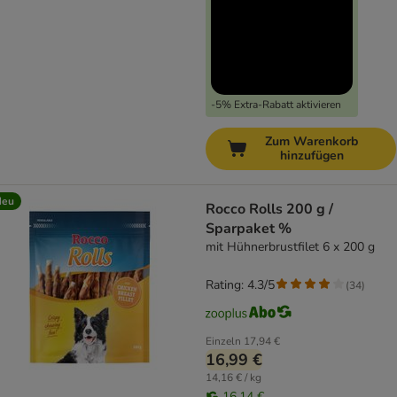
-5% Extra-Rabatt aktivieren
Zum Warenkorb
hinzufügen
Neu
Rocco Rolls 200 g /
Sparpaket %
mit Hühnerbrustfilet 6 x 200 g
Rating: 4.3/5
(
34
)
Einzeln
17,94 €
16,99 €
14,16 € / kg
16,14 €