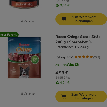
3,75 € / kg
8,54 €
Zum Warenkorb
hinzufügen
4 Varianten
nser Favorit
Rocco Chings Steak Style
200 g / Sparpaket %
Entenfleisch 1 x 200 g
Rating: 4.9/5
(
279
)
4,99 €
24,95 € / kg
4,74 €
8 Varianten
Zum Warenkorb
hinzufügen