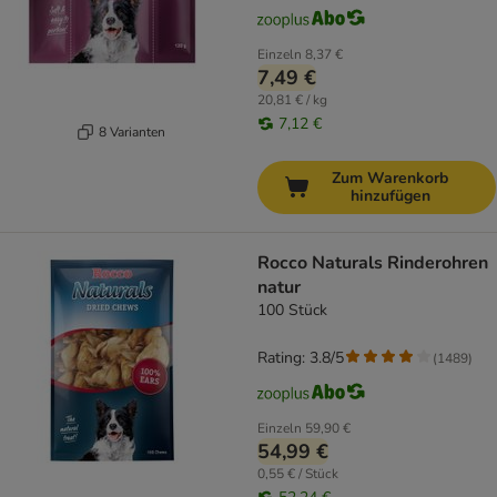
Einzeln
8,37 €
7,49 €
20,81 € / kg
7,12 €
8 Varianten
Zum Warenkorb
hinzufügen
Rocco Naturals Rinderohren
natur
100 Stück
Rating: 3.8/5
(
1489
)
Einzeln
59,90 €
54,99 €
0,55 € / Stück