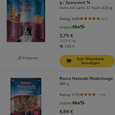
g / Sparpaket %
Huhn mit Lachs 12 Stück (120 g)
Rating: 4.8/5
(
257
)
2,79 €
23,25 € / kg
2,65 €
8 Varianten
Zum Warenkorb
hinzufügen
Rocco Naturals Rinderlunge
500 g
Rating: 3.7/5
(
79
)
6,99 €