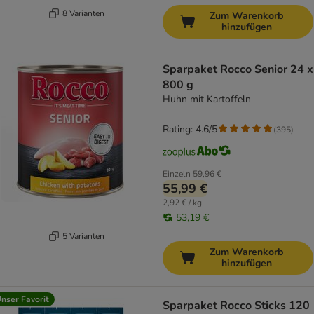
8 Varianten
Zum Warenkorb
hinzufügen
Sparpaket Rocco Senior 24 x
800 g
Huhn mit Kartoffeln
Rating: 4.6/5
(
395
)
Einzeln
59,96 €
55,99 €
2,92 € / kg
53,19 €
5 Varianten
Zum Warenkorb
hinzufügen
nser Favorit
Sparpaket Rocco Sticks 120