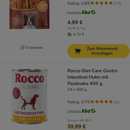
Rating: 4.9/5
(
279
)
4,99 €
24,95 € / kg
4,74 €
8 Varianten
Zum Warenkorb
hinzufügen
Rocco Diet Care Gastro
Intestinal Huhn mit
Pastinake 400 g
24 x 400 g
Rating: 4.7/5
(
14
)
Einzeln
45,96 €
39,99 €