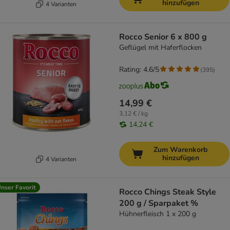
hinzufügen
4 Varianten
Rocco Senior 6 x 800 g
Geflügel mit Haferflocken
Rating: 4.6/5
(
395
)
14,99 €
3,12 € / kg
14,24 €
Zum Warenkorb
hinzufügen
4 Varianten
nser Favorit
Rocco Chings Steak Style
200 g / Sparpaket %
Hühnerfleisch 1 x 200 g