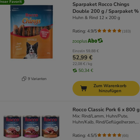
nser Favorit
Sparpaket Rocco Chings
Double 200 g / Sparpaket %
Huhn & Rind 12 x 200 g
Rating: 4.9/5
(
183
)
Einzeln
59,88 €
52,99 €
22,08 € / kg
50,34 €
9 Varianten
Zum Warenkorb
hinzufügen
Rocco Classic Pork 6 x 800 g
Mix: Rind/Lamm, Huhn/Pute,
Huhn/Kalb, Rind/Geflügelherzen,
Huhn/Lachs, Rind/Huhn
Rating: 4.5/5
(
66
)