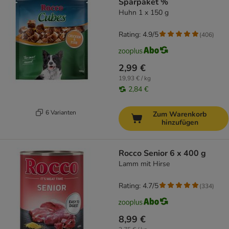
Sparpaket %
Huhn 1 x 150 g
Rating: 4.9/5
(
406
)
2,99 €
19,93 € / kg
2,84 €
6 Varianten
Zum Warenkorb
hinzufügen
Rocco Senior 6 x 400 g
Lamm mit Hirse
Rating: 4.7/5
(
334
)
8,99 €