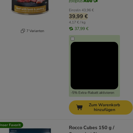
Einzeln
43,96 €
39,99 €
4,17 € / kg
37,99 €
7 Varianten
-5% Extra-Rabatt aktivieren
Zum Warenkorb
hinzufügen
nser Favorit
Rocco Cubes 150 g /