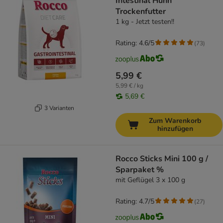
Intestinal Huhn
Trockenfutter
1 kg - Jetzt testen!!
Rating: 4.6/5
(
73
)
5,99 €
5,99 € / kg
5,69 €
3 Varianten
Zum Warenkorb
hinzufügen
Rocco Sticks Mini 100 g /
Sparpaket %
mit Geflügel 3 x 100 g
Rating: 4.7/5
(
27
)