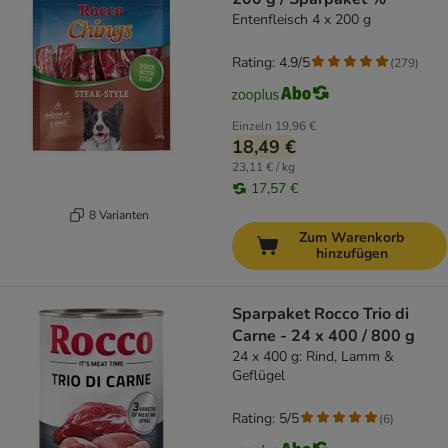
Entenfleisch 4 x 200 g
Rating: 4.9/5
(
279
)
Einzeln
19,96 €
18,49 €
23,11 € / kg
17,57 €
8 Varianten
Zum Warenkorb
hinzufügen
Sparpaket Rocco Trio di
Carne - 24 x 400 / 800 g
24 x 400 g: Rind, Lamm &
Geflügel
Rating: 5/5
(
6
)