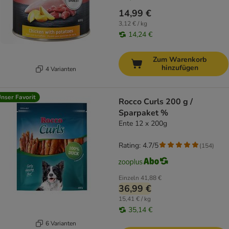
14,99 €
3,12 € / kg
14,24 €
Zum Warenkorb
hinzufügen
4 Varianten
nser Favorit
Rocco Curls 200 g /
Sparpaket %
Ente 12 x 200g
Rating: 4.7/5
(
154
)
Einzeln
41,88 €
36,99 €
15,41 € / kg
35,14 €
6 Varianten