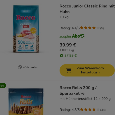
Rocco Junior Classic Rind mit
Huhn
10 kg
Rating: 4.4/5
(
5
)
39,99 €
4,00 € / kg
37,99 €
4 Varianten
Zum Warenkorb
hinzufügen
Neu
Rocco Rolls 200 g /
Sparpaket %
mit Hühnerbrustfilet 12 x 200 g
Rating: 4.3/5
(
34
)