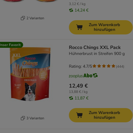
3,12 € / kg
14,24 €
2 Varianten
Zum Warenkorb
hinzufügen
nser Favorit
Rocco Chings XXL Pack
Hühnerbrust in Streifen 900 g
Rating: 4.7/5
(
444
)
12,49 €
13,88 € / kg
11,87 €
Zum Warenkorb
hinzufügen
3 Varianten