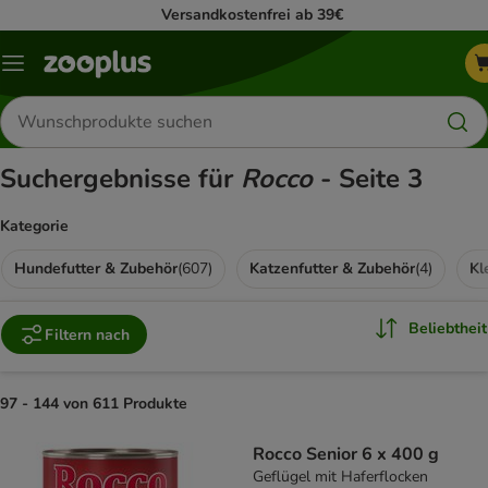
Versandkostenfrei ab 39€
Menü
Produkte
suchen
Suchergebnisse für
Rocco
- Seite 3
Kategorie
Hundefutter & Zubehör
(
607
)
Katzenfutter & Zubehör
(
4
)
Kl
Beliebtheit
Filtern nach
97 - 144 von 611 Produkte
product items have been changed
Rocco Senior 6 x 400 g
Geflügel mit Haferflocken