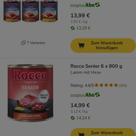
13,99 €
2,91 € / kg
13,29 €
Zum Warenkorb
7 Varianten
hinzufügen
Rocco Senior 6 x 800 g
Lamm mit Hirse
Rating: 4.6/5
(
395
)
14,99 €
3,12 € / kg
14,24 €
Zum Warenkorb