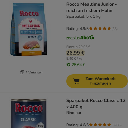
Rocco Mealtime Junior -
reich an frishem Huhn
Sparpaket: 5 x 1 kg
Rating: 4.9/5
(
35
)
Einzeln
29,95 €
26,99 €
5,40 € / kg
25,64 €
4 Varianten
Zum Warenkorb
hinzufügen
Sparpaket Rocco Classic 12
x 400 g
Rind pur
Rating: 4.6/5
(
3903
)