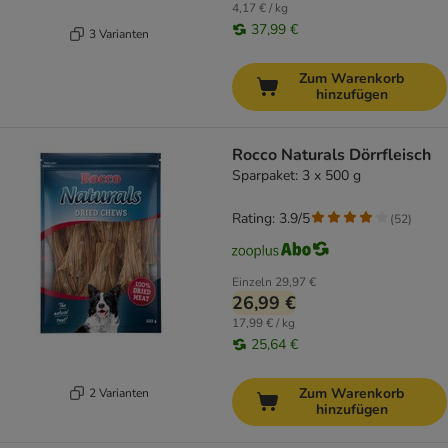
4,17 € / kg
37,99 €
3 Varianten
Zum Warenkorb
hinzufügen
Rocco Naturals Dörrfleisch
Sparpaket: 3 x 500 g
Rating: 3.9/5
(
52
)
Einzeln
29,97 €
26,99 €
17,99 € / kg
25,64 €
Zum Warenkorb
2 Varianten
hinzufügen