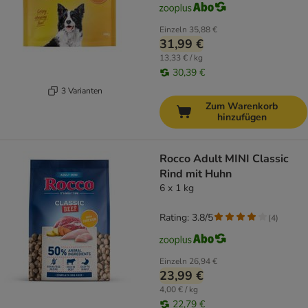
Einzeln
35,88 €
31,99 €
13,33 € / kg
30,39 €
3 Varianten
Zum Warenkorb
hinzufügen
Rocco Adult MINI Classic
Rind mit Huhn
6 x 1 kg
Rating: 3.8/5
(
4
)
Einzeln
26,94 €
23,99 €
4,00 € / kg
22,79 €