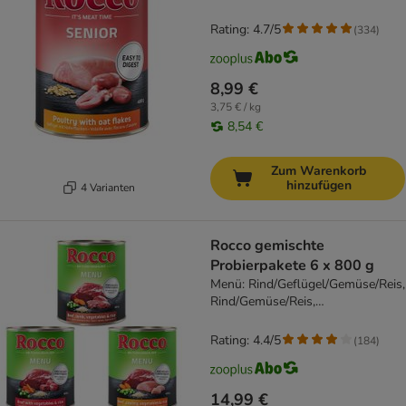
Rating: 4.7/5
(
334
)
8,99 €
3,75 € / kg
8,54 €
Zum Warenkorb
hinzufügen
4 Varianten
Rocco gemischte
Probierpakete 6 x 800 g
Menü: Rind/Geflügel/Gemüse/Reis,
Rind/Gemüse/Reis,
Rind/Lamm/Gemüse/Reis
Rating: 4.4/5
(
184
)
14,99 €