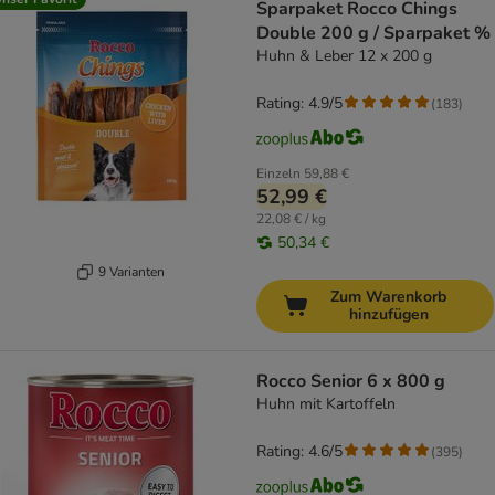
Sparpaket Rocco Chings
Double 200 g / Sparpaket %
Huhn & Leber 12 x 200 g
Rating: 4.9/5
(
183
)
Einzeln
59,88 €
52,99 €
22,08 € / kg
50,34 €
9 Varianten
Zum Warenkorb
hinzufügen
Rocco Senior 6 x 800 g
Huhn mit Kartoffeln
Rating: 4.6/5
(
395
)