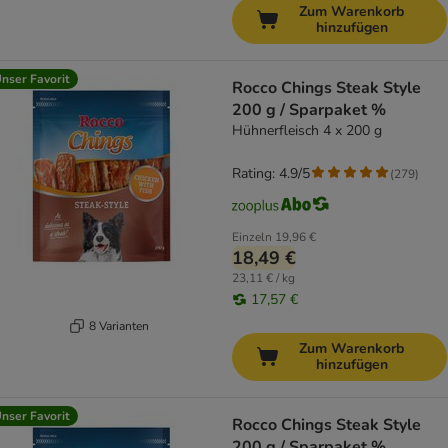
Zum Warenkorb
hinzufügen
nser Favorit
Rocco Chings Steak Style
200 g / Sparpaket %
Hühnerfleisch 4 x 200 g
Rating: 4.9/5
(
279
)
Einzeln
19,96 €
18,49 €
23,11 € / kg
17,57 €
8 Varianten
Zum Warenkorb
hinzufügen
nser Favorit
Rocco Chings Steak Style
200 g / Sparpaket %