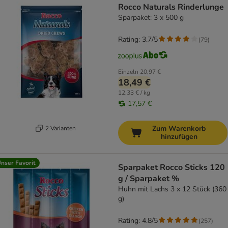
Rocco Naturals Rinderlunge
Sparpaket: 3 x 500 g
Rating: 3.7/5
(
79
)
Einzeln
20,97 €
18,49 €
12,33 € / kg
17,57 €
Zum Warenkorb
2 Varianten
hinzufügen
nser Favorit
Sparpaket Rocco Sticks 120
g / Sparpaket %
Huhn mit Lachs 3 x 12 Stück (360
g)
Rating: 4.8/5
(
257
)