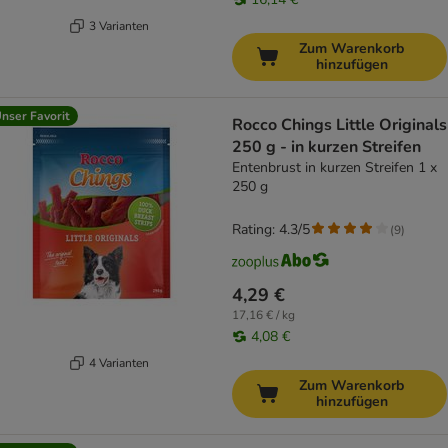
3 Varianten
Zum Warenkorb
hinzufügen
nser Favorit
Rocco Chings Little Originals
250 g - in kurzen Streifen
Entenbrust in kurzen Streifen 1 x
250 g
Rating: 4.3/5
(
9
)
4,29 €
17,16 € / kg
4,08 €
4 Varianten
Zum Warenkorb
hinzufügen