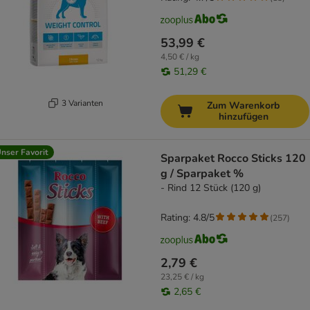
53,99 €
4,50 € / kg
51,29 €
3 Varianten
Zum Warenkorb
hinzufügen
nser Favorit
Sparpaket Rocco Sticks 120
g / Sparpaket %
- Rind 12 Stück (120 g)
Rating: 4.8/5
(
257
)
2,79 €
23,25 € / kg
2,65 €