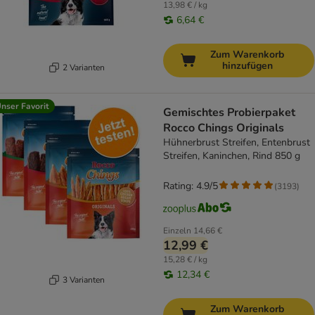
13,98 € / kg
6,64 €
Zum Warenkorb
hinzufügen
2 Varianten
nser Favorit
Gemischtes Probierpaket
Rocco Chings Originals
Hühnerbrust Streifen, Entenbrust
Streifen, Kaninchen, Rind 850 g
Rating: 4.9/5
(
3193
)
Einzeln
14,66 €
12,99 €
15,28 € / kg
12,34 €
3 Varianten
Zum Warenkorb