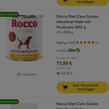
hinzufügen
nser Favorit
Rocco Diet Care Gastro
Intestinal Huhn mit
Pastinake 800 g
24 x 800 g
Rating: 4.6/5
(
5
)
Einzeln
77,96 €
71,99 €
3,75 € / kg
68,39 €
3 Varianten
Zum Warenkorb
hinzufügen
nser Favorit
Rocco Diet Care Gastro