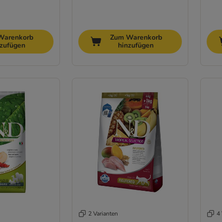
Warenkorb
Zum Warenkorb
nzufügen
hinzufügen
2 Varianten
4 