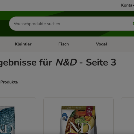
Kontak
Produkte
suchen
Kleintier
Fisch
Vogel
utter & Zubehör
Kategorie-Menü öffnen: Hundefutter & Zubehör
Kategorie-Menü öffnen: Kleintier
Kategorie-Menü öffnen
Ka
gebnisse für
N&D
- Seite 3
 Produkte
ve been changed