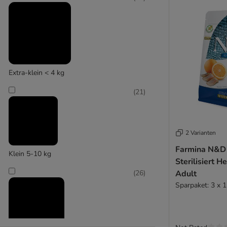
Extra-klein < 4 kg
(
21
)
2 Varianten
Farmina N&D
Klein 5-10 kg
Sterilisiert 
(
26
)
Adult
Sparpaket: 3 x 1