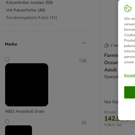
Katzenfutter trocken
(
59
)
Vet Katzenfutter
(
46
)
Sonderangebote Katze
(
31
)
Wir ve
verwen
Kitten & junge Katzen
(
4
)
können
Senior-Katzenfutter
(
3
)
Cookie
Produk
Marke
2 Varianten
jederz
Inform
Farmina N&D 
person
(
18
)
Ocean Hering
sowie
Adult Mediu
Einste
Sparpaket: 2 x 
Not Rated
N&D Ancestral Grain
Einzeln
146,98 €
142,99 €
(
5
)
5,96 € / kg