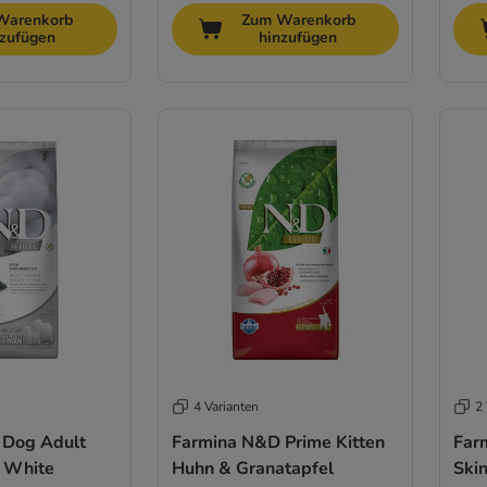
Warenkorb
Zum Warenkorb
nzufügen
hinzufügen
4 Varianten
2 
 Dog Adult
Farmina N&D Prime Kitten
Far
 White
Huhn & Granatapfel
Skin