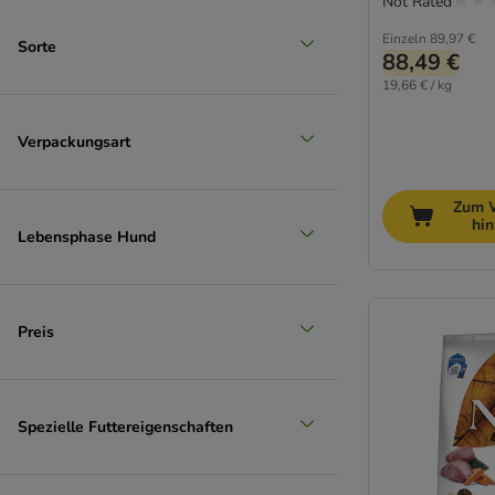
Not Rated
Mittel 11-25 kg
Einzeln
89,97 €
Sorte
88,49 €
(
26
)
19,66 € / kg
Verpackungsart
Zum 
Groß 26-45 kg
hi
Lebensphase Hund
(
4
)
Preis
Spezielle Futtereigenschaften
Extra-groß > 45 kg