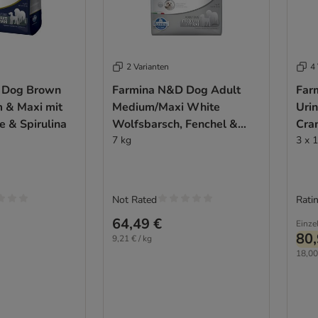
2 Varianten
4 
 Dog Brown
Farmina N&D Dog Adult
Far
 & Maxi mit
Medium/Maxi White
Urin
 & Spirulina
Wolfsbarsch, Fenchel &
Cra
Spirulina
7 kg
3 x 1
Not Rated
Ratin
64,49 €
Einze
80,
9,21 € / kg
18,00