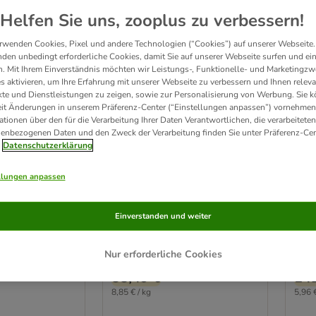
Helfen Sie uns, zooplus zu verbessern!
rwenden Cookies, Pixel und andere Technologien (“Cookies”) auf unserer Webseite.
den unbedingt erforderliche Cookies, damit Sie auf unserer Webseite surfen und ei
. Mit Ihrem Einverständnis möchten wir Leistungs-, Funktionelle- und Marketingzw
s aktivieren, um Ihre Erfahrung mit unserer Webseite zu verbessern und Ihnen relev
te und Dienstleistungen zu zeigen, sowie zur Personalisierung von Werbung. Sie 
2 Varianten
2 
eit Änderungen in unserem Präferenz-Center (“Einstellungen anpassen”) vornehmen
ationen über den für die Verarbeitung Ihrer Daten Verantwortlichen, die verarbeiteten
getreidefrei
N&D Cat Tropical Selection
Far
enbezogenen Daten und den Zweck der Verarbeitung finden Sie unter Präferenz-Cen
 & Orange
mit Huhn
Gra
Datenschutzerklärung
m & Maxi
Sparpaket: 2 x 5 kg (4 + 1 kg)
Max
llungen anpassen
12 kg
Gra
Spar
Einverstanden und weiter
Not Rated
Ratin
Nur erforderliche Cookies
Einzeln
89,98 €
Einze
88,49 €
142
8,85 € / kg
5,96 €