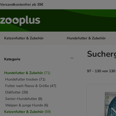
Versandkostenfrei ab 39€
Katzenfutter & Zubehör
Hundefutter & Zubehör
Kategorie-Menü öffnen: Katzenf
Sucher
Kategorie
97 - 130 von 130
Hundefutter & Zubehör
(
71
)
Hundefutter trocken
(
71
)
product items ha
Futter nach Rasse & Größe
(
47
)
Diätfutter
(
39
)
Senior-Hundefutter
(
8
)
Welpen & junge Hunde
(
6
)
Katzenfutter & Zubehör
(
59
)