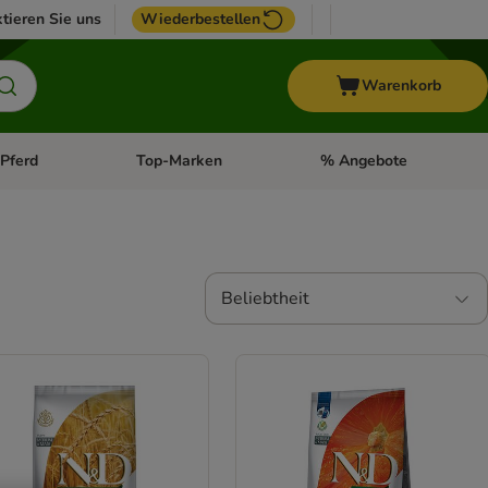
tieren Sie uns
Wiederbestellen
Warenkorb
Pferd
Top-Marken
% Angebote
: Fisch
tegorie-Menü öffnen: Vogel
Kategorie-Menü öffnen: Pferd
Kategorie-Menü öffnen: T
Beliebtheit