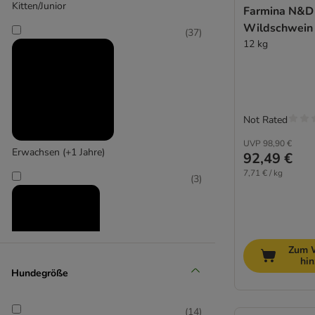
Kitten/Junior
Farmina N&D
Wildschwein 
(
37
)
12 kg
N&D Pumpkin
(
14
)
Not Rated
UVP
98,90 €
Erwachsen (+1 Jahre)
92,49 €
N&D Quinoa
7,71 € / kg
(
3
)
Zum 
hi
Hundegröße
Senior (+10 Jahre)
(
14
)