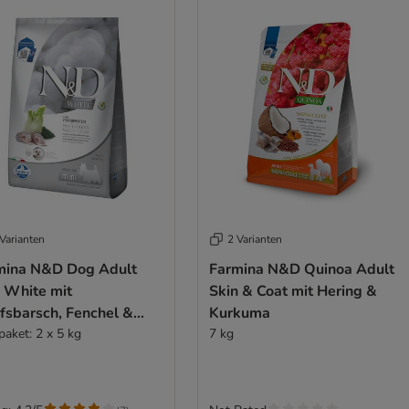
Varianten
2 Varianten
mina N&D Dog Adult
Farmina N&D Quinoa Adult
i White mit
Skin & Coat mit Hering &
fsbarsch, Fenchel &
Kurkuma
ulina
paket: 2 x 5 kg
7 kg