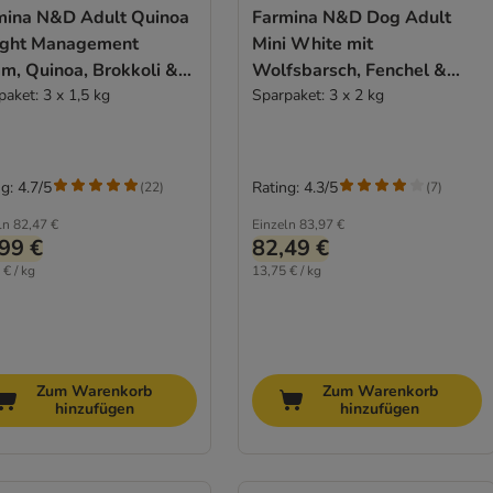
mina N&D Adult Quinoa
Farmina N&D Dog Adult
ght Management
Mini White mit
m, Quinoa, Brokkoli &
Wolfsbarsch, Fenchel &
rgel
paket: 3 x 1,5 kg
Spirulina
Sparpaket: 3 x 2 kg
g: 4.7/5
Rating: 4.3/5
(
22
)
(
7
)
ln
82,47 €
Einzeln
83,97 €
99 €
82,49 €
 € / kg
13,75 € / kg
Zum Warenkorb
Zum Warenkorb
hinzufügen
hinzufügen