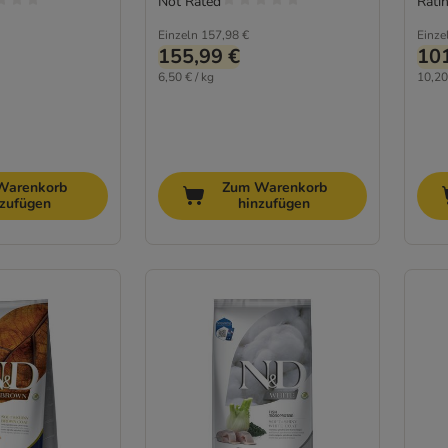
Not Rated
Ratin
Einzeln
157,98 €
Einze
155,99 €
101
6,50 € / kg
10,20
Warenkorb
Zum Warenkorb
nzufügen
hinzufügen