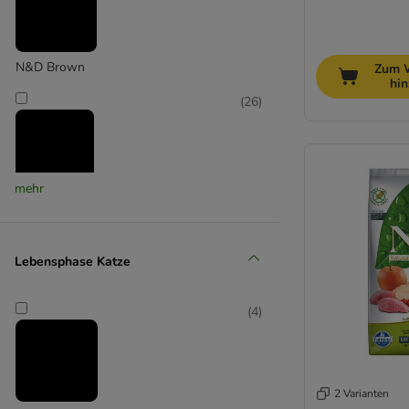
N&D Brown
Zum 
hi
(
26
)
mehr
N&D Ocean
(
28
)
Lebensphase Katze
(
4
)
N&D Prime
(
19
)
2 Varianten