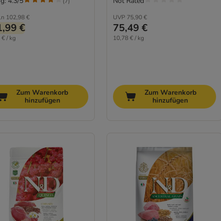
g: 4.3/5
Not Rated
(
7
)
ln
102,98 €
UVP
75,90 €
,99 €
75,49 €
 € / kg
10,78 € / kg
Zum Warenkorb
Zum Warenkorb
hinzufügen
hinzufügen