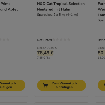
 Prime
N&D Cat Tropical Selection
Far
und Apfel
Neutered mit Huhn
Wei
Sparpaket: 2 x 5 kg (4+1 kg)
Lam
Spa
Spar
Not Rated
Ratin
Einzeln
79,98 €
Einze
78,49 €
80,
7,85 € / kg
18,00
Warenkorb
Zum Warenkorb
nzufügen
hinzufügen