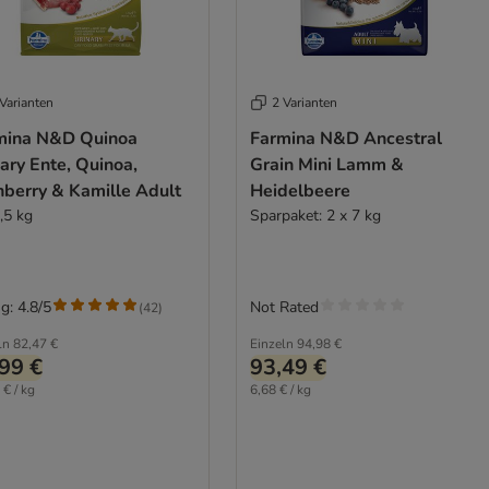
Varianten
2 Varianten
mina N&D Quinoa
Farmina N&D Ancestral
ary Ente, Quinoa,
Grain Mini Lamm &
nberry & Kamille Adult
Heidelbeere
,5 kg
Sparpaket: 2 x 7 kg
g: 4.8/5
Not Rated
(
42
)
ln
82,47 €
Einzeln
94,98 €
99 €
93,49 €
 € / kg
6,68 € / kg