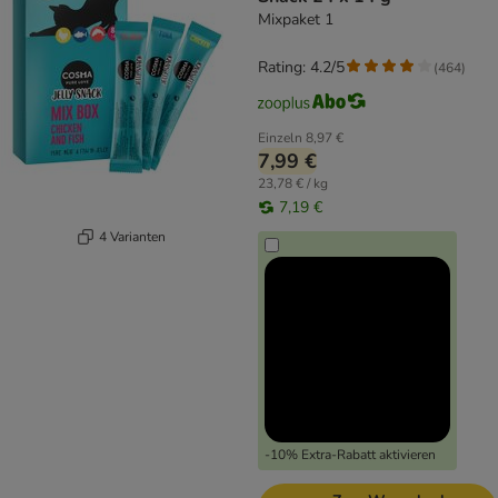
Mixpaket 1
Rating: 4.2/5
(
464
)
Einzeln
8,97 €
7,99 €
23,78 € / kg
7,19 €
4 Varianten
-10% Extra-Rabatt aktivieren