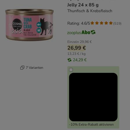
Jelly 24 x 85 g
Thunfisch & Krebsfleisch
Rating: 4.6/5
(
519
)
Einzeln
29,96 €
26,99 €
13,23 € / kg
24,29 €
7 Varianten
-10% Extra-Rabatt aktivieren