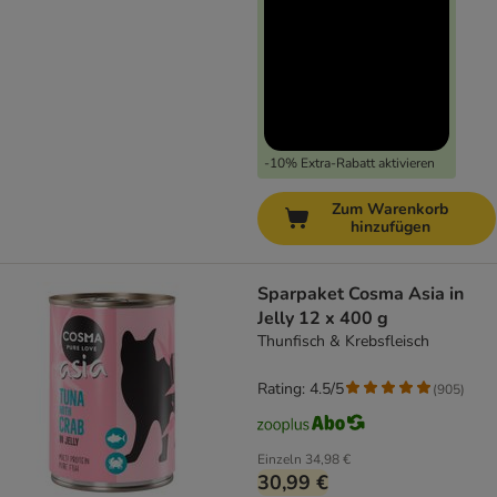
-10% Extra-Rabatt aktivieren
Zum Warenkorb
hinzufügen
Sparpaket Cosma Asia in
Jelly 12 x 400 g
Thunfisch & Krebsfleisch
Rating: 4.5/5
(
905
)
Einzeln
34,98 €
30,99 €