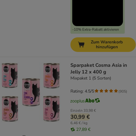
-10% Extra-Rabatt aktivieren
Zum Warenkorb
hinzufügen
Sparpaket Cosma Asia in
Jelly 12 x 400 g
Mixpaket 1 (5 Sorten)
Rating: 4.5/5
(
905
)
Einzeln
33,98 €
30,99 €
6,46 € / kg
27,89 €