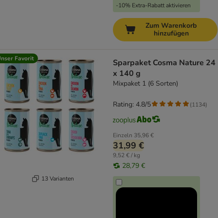
-10% Extra-Rabatt aktivieren
Zum Warenkorb
hinzufügen
nser Favorit
Sparpaket Cosma Nature 24
x 140 g
Mixpaket 1 (6 Sorten)
Rating: 4.8/5
(
1134
)
Einzeln
35,96 €
31,99 €
9,52 € / kg
28,79 €
13 Varianten