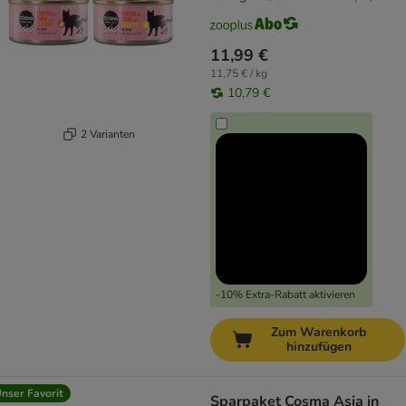
11,99 €
11,75 € / kg
10,79 €
2 Varianten
-10% Extra-Rabatt aktivieren
Zum Warenkorb
hinzufügen
nser Favorit
Sparpaket Cosma Asia in