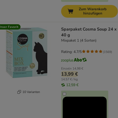
Zum Warenkorb
hinzufügen
nser Favorit
Sparpaket Cosma Soup 24 x
40 g
Mixpaket 1 (4 Sorten)
Rating: 4.7/5
(
1569
)
Einzeln
14,98 €
13,99 €
14,57 € / kg
12,59 €
10 Varianten