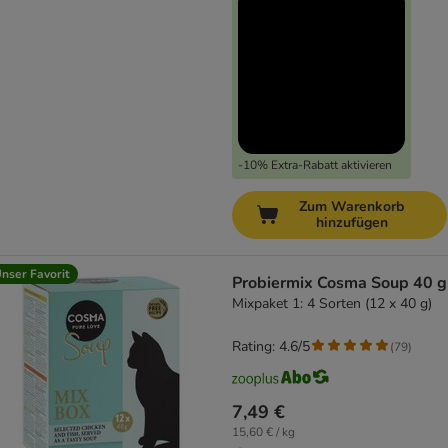
-10% Extra-Rabatt aktivieren
Zum Warenkorb
hinzufügen
nser Favorit
Probiermix Cosma Soup 40 g
Mixpaket 1: 4 Sorten (12 x 40 g)
Rating: 4.6/5
(
79
)
7,49 €
15,60 € / kg