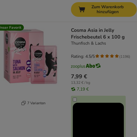
Zum Warenkorb
hinzufügen
nser Favorit
Cosma Asia in Jelly
Frischebeutel 6 x 100 g
Thunfisch & Lachs
Rating: 4.5/5
(
1196
)
7,99 €
13,32 € / kg
7,19 €
7 Varianten