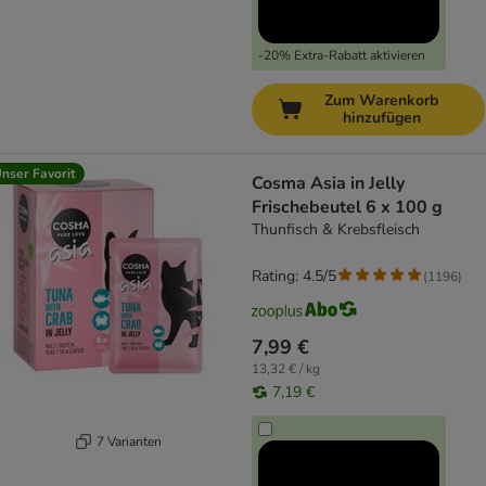
-20% Extra-Rabatt aktivieren
Zum Warenkorb
hinzufügen
nser Favorit
Cosma Asia in Jelly
Frischebeutel 6 x 100 g
Thunfisch & Krebsfleisch
Rating: 4.5/5
(
1196
)
7,99 €
13,32 € / kg
7,19 €
7 Varianten