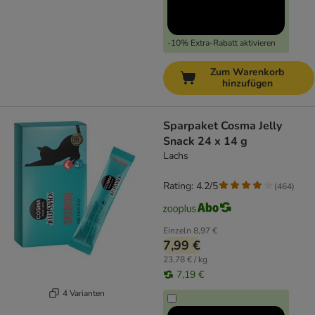
-10% Extra-Rabatt aktivieren
Zum Warenkorb
hinzufügen
Sparpaket Cosma Jelly
Snack 24 x 14 g
Lachs
Rating: 4.2/5
(
464
)
Einzeln
8,97 €
7,99 €
23,78 € / kg
7,19 €
4 Varianten