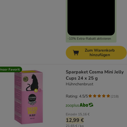
-10% Extra-Rabatt aktivieren
Zum Warenkorb
hinzufügen
nser Favorit
Sparpaket Cosma Mini Jelly
Cups 24 x 25 g
Hühnchenbrust
Rating: 4.5/5
(
218
)
Einzeln
15,16 €
12,99 €
21,65 € / kg