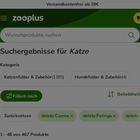
Versandkostenfrei ab 39€
Menü
Produkte
suchen
Suchergebnisse für
Katze
Kategorie
Katzenfutter & Zubehör
(
1385
)
Hundefutter & Zubehör
(
4
)
Beliebtheit
Filtern nach
Zurücksetzen
delete
:
Cosma
delete
:
Feringa
delete
:
1 - 48 von 467 Produkte