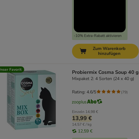
-10% Extra-Rabatt aktivieren
Zum Warenkorb
hinzufügen
nser Favorit
Probiermix Cosma Soup 40 g
Mixpaket 2: 4 Sorten (24 x 40 g)
Rating: 4.6/5
(
79
)
Einzeln
14,98 €
13,99 €
14,57 € / kg
12,59 €