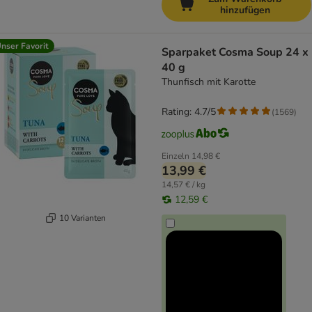
hinzufügen
nser Favorit
Sparpaket Cosma Soup 24 x
40 g
Thunfisch mit Karotte
Rating: 4.7/5
(
1569
)
Einzeln
14,98 €
13,99 €
14,57 € / kg
12,59 €
10 Varianten