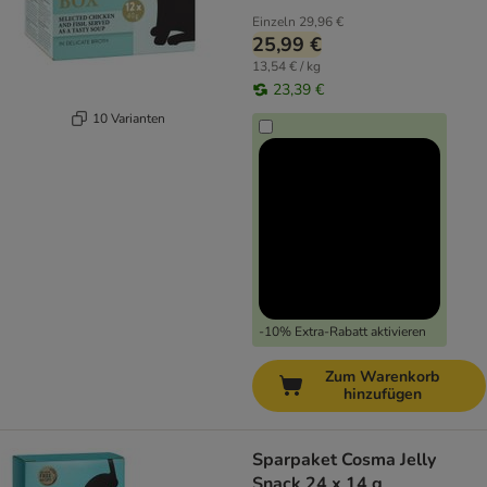
Einzeln
29,96 €
25,99 €
13,54 € / kg
23,39 €
10 Varianten
-10% Extra-Rabatt aktivieren
Zum Warenkorb
hinzufügen
Sparpaket Cosma Jelly
Snack 24 x 14 g