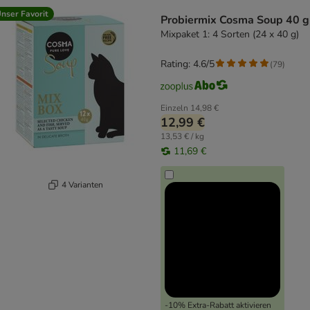
product items have been changed
nser Favorit
Probiermix Cosma Soup 40 g
Mixpaket 1: 4 Sorten (24 x 40 g)
Rating: 4.6/5
(
79
)
Einzeln
14,98 €
12,99 €
13,53 € / kg
11,69 €
4 Varianten
-10% Extra-Rabatt aktivieren