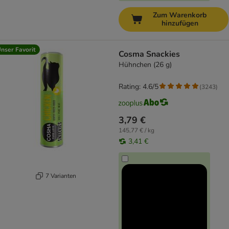
Zum Warenkorb
hinzufügen
nser Favorit
Cosma Snackies
Hühnchen (26 g)
Rating: 4.6/5
(
3243
)
3,79 €
145,77 € / kg
3,41 €
7 Varianten