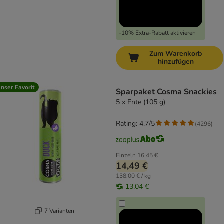
-10% Extra-Rabatt aktivieren
Zum Warenkorb
hinzufügen
nser Favorit
Sparpaket Cosma Snackies
5 x Ente (105 g)
Rating: 4.7/5
(
4296
)
Einzeln
16,45 €
14,49 €
138,00 € / kg
13,04 €
7 Varianten