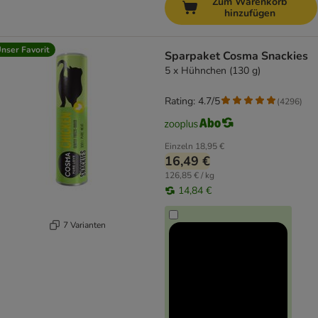
Zum Warenkorb
hinzufügen
nser Favorit
Sparpaket Cosma Snackies
5 x Hühnchen (130 g)
Rating: 4.7/5
(
4296
)
Einzeln
18,95 €
16,49 €
126,85 € / kg
14,84 €
7 Varianten