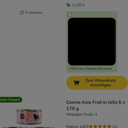
11,69 €
5 Varianten
-10% Extra-Rabatt aktivieren
Zum Warenkorb
hinzufügen
nser Favorit
Cosma Asia Fruit in Jelly 6 x
170 g
Mixpaket Fruits 1
Rating: 4.8/5
(
26
)