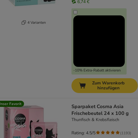
6,74 €
4 Varianten
-10% Extra-Rabatt aktivieren
Zum Warenkorb
hinzufügen
nser Favorit
Sparpaket Cosma Asia
Frischebeutel 24 x 100 g
Thunfisch & Krebsfleisch
Rating: 4.5/5
(
1193
)