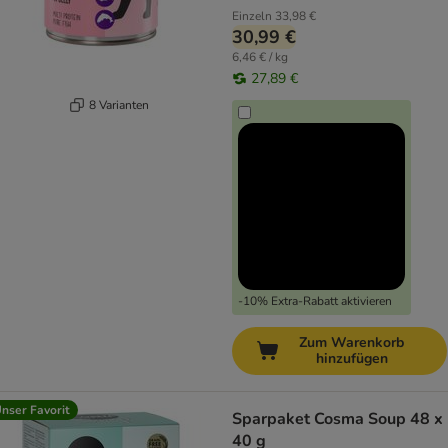
Einzeln
33,98 €
30,99 €
6,46 € / kg
27,89 €
8 Varianten
-10% Extra-Rabatt aktivieren
Zum Warenkorb
hinzufügen
nser Favorit
Sparpaket Cosma Soup 48 x
40 g