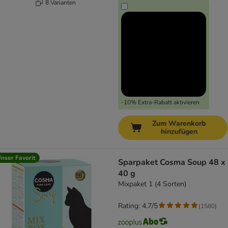
8 Varianten
-10% Extra-Rabatt aktivieren
Zum Warenkorb
hinzufügen
nser Favorit
Sparpaket Cosma Soup 48 x
40 g
Mixpaket 1 (4 Sorten)
Rating: 4.7/5
(
1580
)