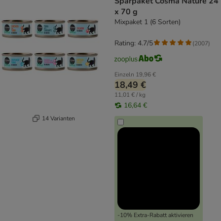
Sparpaket Cosma Nature 24
x 70 g
Mixpaket 1 (6 Sorten)
Rating: 4.7/5
(
2007
)
Einzeln
19,96 €
18,49 €
11,01 € / kg
16,64 €
14 Varianten
-10% Extra-Rabatt aktivieren