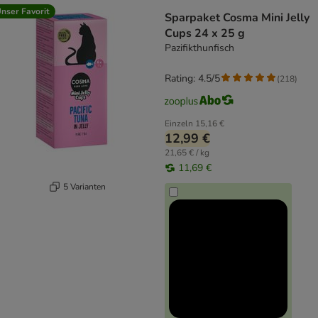
nser Favorit
Sparpaket Cosma Mini Jelly
Cups 24 x 25 g
Pazifikthunfisch
Rating: 4.5/5
(
218
)
Einzeln
15,16 €
12,99 €
21,65 € / kg
11,69 €
5 Varianten