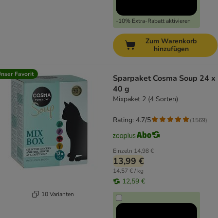
-10% Extra-Rabatt aktivieren
Zum Warenkorb
hinzufügen
nser Favorit
Sparpaket Cosma Soup 24 x
40 g
Mixpaket 2 (4 Sorten)
Rating: 4.7/5
(
1569
)
Einzeln
14,98 €
13,99 €
14,57 € / kg
12,59 €
10 Varianten