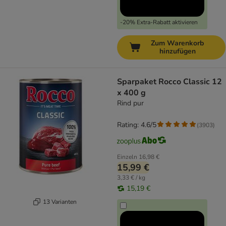
-20% Extra-Rabatt aktivieren
Zum Warenkorb
hinzufügen
Sparpaket Rocco Classic 12
x 400 g
Rind pur
Rating: 4.6/5
(
3903
)
Einzeln
16,98 €
15,99 €
3,33 € / kg
15,19 €
13 Varianten