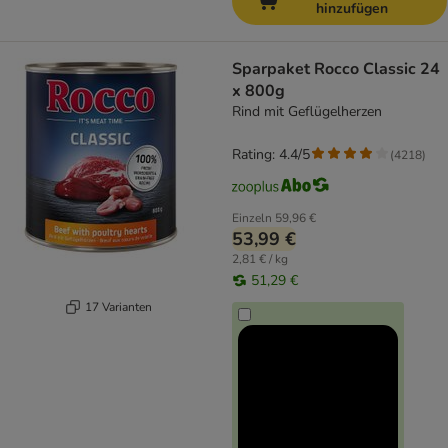
hinzufügen
Sparpaket Rocco Classic 24
x 800g
Rind mit Geflügelherzen
Rating: 4.4/5
(
4218
)
Einzeln
59,96 €
53,99 €
2,81 € / kg
51,29 €
17 Varianten