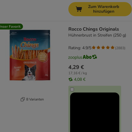
Zum Warenkorb
hinzufügen
nser Favorit
Rocco Chings Originals
Hühnerbrust in Streifen (250 g)
Rating: 4.9/5
(
2883
)
4,29 €
17,16 € / kg
4,08 €
8 Varianten