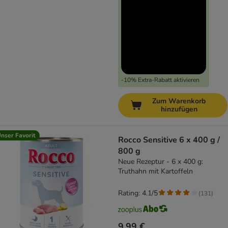
-10% Extra-Rabatt aktivieren
Zum Warenkorb
hinzufügen
nser Favorit
Rocco Sensitive 6 x 400 g /
800 g
Neue Rezeptur - 6 x 400 g:
Truthahn mit Kartoffeln
Rating: 4.1/5
(
131
)
9,99 €