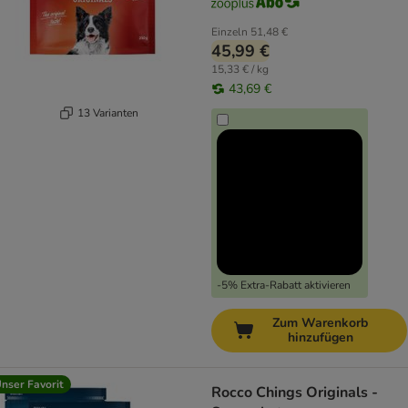
Einzeln
51,48 €
45,99 €
15,33 € / kg
43,69 €
13 Varianten
-5% Extra-Rabatt aktivieren
Zum Warenkorb
hinzufügen
nser Favorit
Rocco Chings Originals -