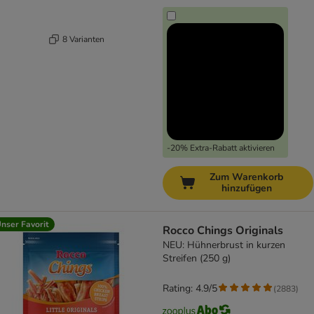
8 Varianten
-20% Extra-Rabatt aktivieren
Zum Warenkorb
hinzufügen
nser Favorit
Rocco Chings Originals
NEU: Hühnerbrust in kurzen
Streifen (250 g)
Rating: 4.9/5
(
2883
)