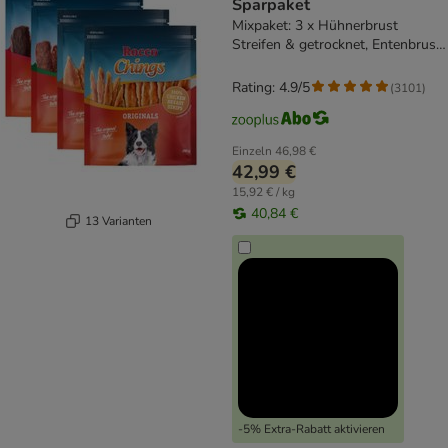
Sparpaket
Mixpaket: 3 x Hühnerbrust
Streifen & getrocknet, Entenbrust,
Rind
Rating: 4.9/5
(
3101
)
Einzeln
46,98 €
42,99 €
15,92 € / kg
40,84 €
13 Varianten
-5% Extra-Rabatt aktivieren