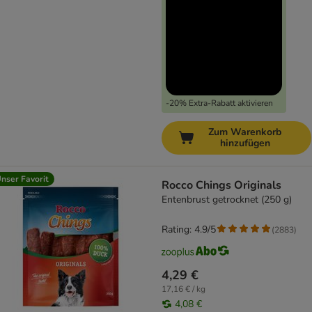
-20% Extra-Rabatt aktivieren
Zum Warenkorb
hinzufügen
nser Favorit
Rocco Chings Originals
Entenbrust getrocknet (250 g)
Rating: 4.9/5
(
2883
)
4,29 €
17,16 € / kg
4,08 €