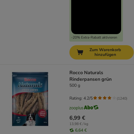
-20% Extra-Rabatt aktivieren
Zum Warenkorb
hinzufügen
Rocco Naturals
Rinderpansen grün
500 g
Rating: 4.2/5
(
1240
)
6,99 €
13,98 € / kg
6,64 €