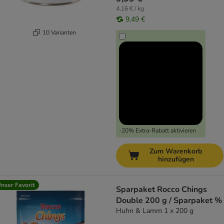
4,16 € / kg
9,49 €
10 Varianten
-20% Extra-Rabatt aktivieren
Zum Warenkorb
hinzufügen
nser Favorit
Sparpaket Rocco Chings
Double 200 g / Sparpaket %
Huhn & Lamm 1 x 200 g