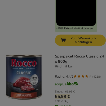
-15% Extra-Rabatt aktivieren
Zum Warenkorb
hinzufügen
Sparpaket Rocco Classic 24
x 800g
Rind mit Lamm
Rating: 4.4/5
(
4218
)
Einzeln
61,96 €
55,99 €
2,92 € / kg