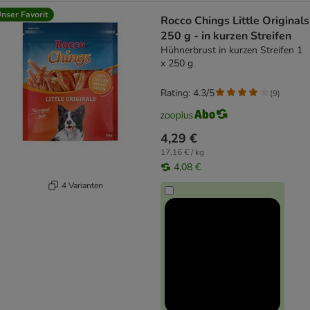
nser Favorit
Rocco Chings Little Originals
250 g - in kurzen Streifen
Hühnerbrust in kurzen Streifen 1
x 250 g
Rating: 4.3/5
(
9
)
4,29 €
17,16 € / kg
4,08 €
4 Varianten