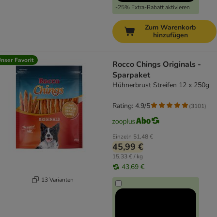
-25% Extra-Rabatt aktivieren
Zum Warenkorb
hinzufügen
nser Favorit
Rocco Chings Originals -
Sparpaket
Hühnerbrust Streifen 12 x 250g
Rating: 4.9/5
(
3101
)
Einzeln
51,48 €
45,99 €
15,33 € / kg
43,69 €
13 Varianten