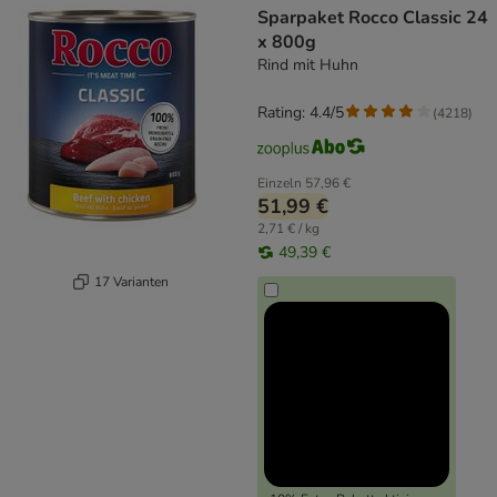
Sparpaket Rocco Classic 24
x 800g
Rind mit Huhn
Rating: 4.4/5
(
4218
)
Einzeln
57,96 €
51,99 €
2,71 € / kg
49,39 €
17 Varianten