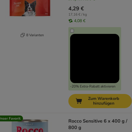
4,29 €
17,16 € / kg
4,08 €
8 Varianten
-20% Extra-Rabatt aktivieren
Zum Warenkorb
hinzufügen
nser Favorit
Rocco Sensitive 6 x 400 g /
800 g