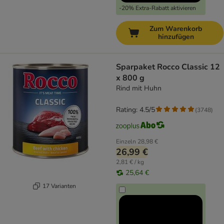
-20% Extra-Rabatt aktivieren
Zum Warenkorb
hinzufügen
Sparpaket Rocco Classic 12
x 800 g
Rind mit Huhn
Rating: 4.5/5
(
3748
)
Einzeln
28,98 €
26,99 €
2,81 € / kg
25,64 €
17 Varianten