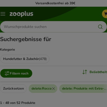
Versandkostenfrei ab 39€
Menü
Produkte
suchen
Suchergebnisse für
Kategorie
Hundefutter & Zubehör
(
478
)
Beliebtheit
Filtern nach
Zurücksetzen
delete
:
Rocco
delete
:
Produkte mit Extra-R
1 - 48 von 52 Produkte