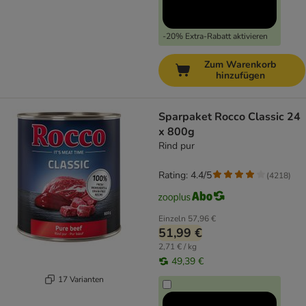
-20% Extra-Rabatt aktivieren
Zum Warenkorb
hinzufügen
Sparpaket Rocco Classic 24
x 800g
Rind pur
Rating: 4.4/5
(
4218
)
Einzeln
57,96 €
51,99 €
2,71 € / kg
49,39 €
17 Varianten