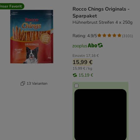
product items have been changed
nser Favorit
Rocco Chings Originals -
Sparpaket
Hühnerbrust Streifen 4 x 250g
Rating: 4.9/5
(
3101
)
Einzeln
17,16 €
15,99 €
15,99 € / kg
15,19 €
13 Varianten