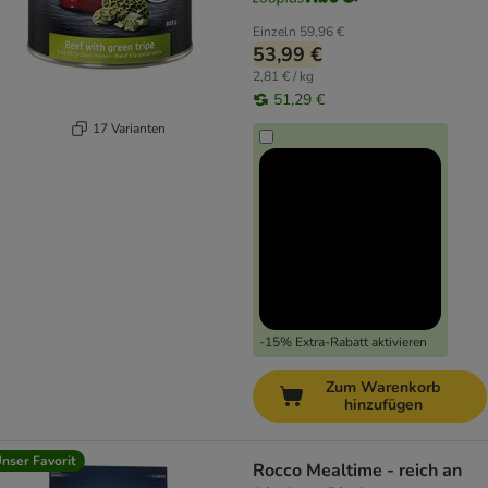
Einzeln
59,96 €
53,99 €
2,81 € / kg
51,29 €
17 Varianten
-15% Extra-Rabatt aktivieren
Zum Warenkorb
hinzufügen
nser Favorit
Rocco Mealtime - reich an