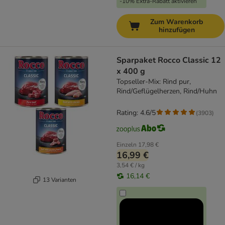
-10% Extra-Rabatt aktivieren
Zum Warenkorb
hinzufügen
Sparpaket Rocco Classic 12
x 400 g
Topseller-Mix: Rind pur,
Rind/Geflügelherzen, Rind/Huhn
Rating: 4.6/5
(
3903
)
Einzeln
17,98 €
16,99 €
3,54 € / kg
16,14 €
13 Varianten