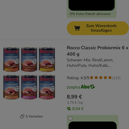
-5% Extra-Rabatt aktivieren
Zum Warenkorb
hinzufügen
Rocco Classic Probiermix 6 x
400 g
Schwein-Mix: Rind/Lamm,
Huhn/Pute, Huhn/Kalb,
Rind/Geflügelherzen, Huhn/Lachs,
Rind/Huhn
Rating: 4.5/5
(
137
)
8,99 €
3,75 € / kg
8,54 €
5 Varianten