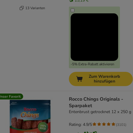
15,19 €
13 Varianten
-5% Extra-Rabatt aktivieren
Zum Warenkorb
hinzufügen
nser Favorit
Rocco Chings Originals -
Sparpaket
Entenbrust getrocknet 12 x 250 g
Rating: 4.9/5
(
3101
)