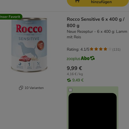
hinzufügen
nser Favorit
Rocco Sensitive 6 x 400 g /
800 g
Neue Rezeptur - 6 x 400 g: Lamm
mit Reis
Rating: 4.1/5
(
131
)
9,99 €
4,16 € / kg
9,49 €
10 Varianten