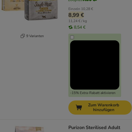
Einzeln
10,28 €
8,99 €
11,24 € / kg
8,54 €
9 Varianten
-15% Extra-Rabatt aktivieren
Zum Warenkorb
hinzufügen
Purizon Sterilised Adult