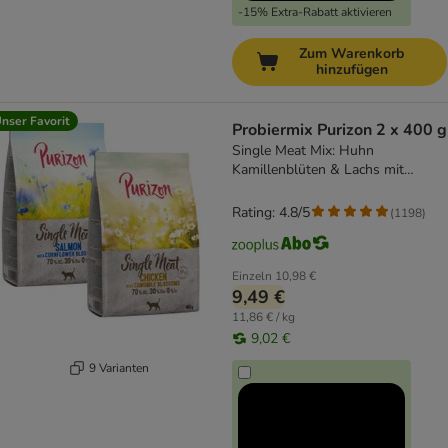
-15% Extra-Rabatt aktivieren
Zum Warenkorb
hinzufügen
nser Favorit
Probiermix Purizon 2 x 400 g
Single Meat Mix: Huhn
Kamillenblüten & Lachs mit
Kornblumenblüten
Rating: 4.8/5
(
1198
)
Einzeln
10,98 €
9,49 €
11,86 € / kg
9,02 €
9 Varianten