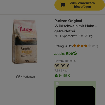
Zum Warenkorb
hinzufügen
Purizon Original
Wildschwein mit Huhn -
getreidefrei
NEU Sparpaket: 2 x 6,5 kg
Rating: 4.3/5
(
810
)
Einzeln
105,98 €
99,99 €
7,69 € / kg
94,99 €
4 Varianten