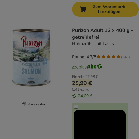
Zum Warenkorb
hinzufügen
Purizon Adult 12 x 400 g -
getreidefrei
Hühnerfilet mit Lachs
Rating: 4.7/5
(
241
)
Einzeln
27,98 €
25,99 €
5,41 € / kg
24,69 €
8 Varianten