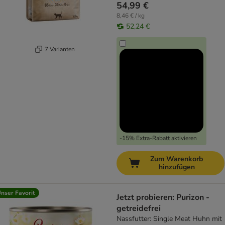
54,99 €
8,46 € / kg
52,24 €
7 Varianten
-15% Extra-Rabatt aktivieren
Zum Warenkorb
hinzufügen
nser Favorit
Jetzt probieren: Purizon -
getreidefrei
Nassfutter: Single Meat Huhn mit