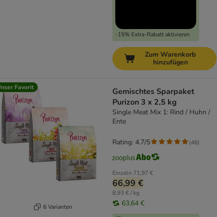
-15% Extra-Rabatt aktivieren
Zum Warenkorb
hinzufügen
nser Favorit
Gemischtes Sparpaket
Purizon 3 x 2,5 kg
Single Meat Mix 1: Rind / Huhn /
Ente
Rating: 4.7/5
(
46
)
Einzeln
71,97 €
66,99 €
8,93 € / kg
63,64 €
6 Varianten