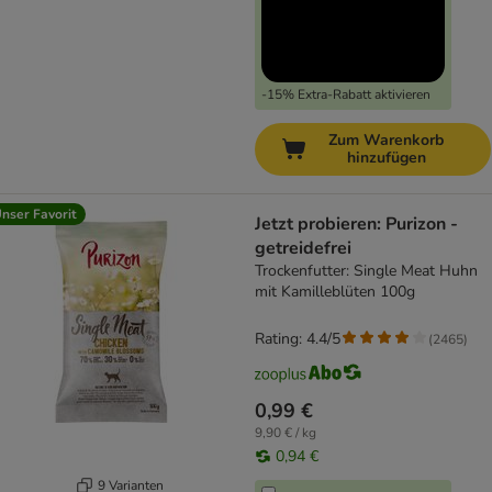
-15% Extra-Rabatt aktivieren
Zum Warenkorb
hinzufügen
nser Favorit
Jetzt probieren: Purizon -
getreidefrei
Trockenfutter: Single Meat Huhn
mit Kamilleblüten 100g
Rating: 4.4/5
(
2465
)
0,99 €
9,90 € / kg
0,94 €
9 Varianten