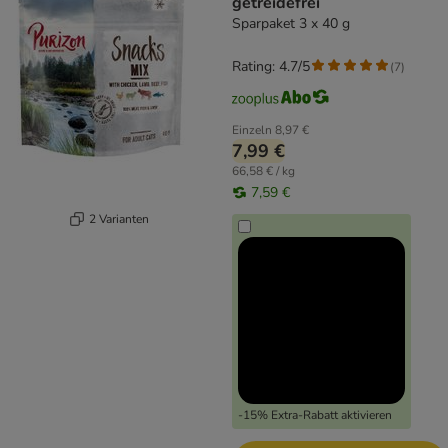
getreidefrei
Sparpaket 3 x 40 g
Rating: 4.7/5
(
7
)
Einzeln
8,97 €
7,99 €
66,58 € / kg
7,59 €
2 Varianten
-15% Extra-Rabatt aktivieren