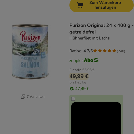
Zum Warenkorb
hinzufügen
Purizon Original 24 x 400 g -
getreidefrei
Hühnerfilet mit Lachs
Rating: 4.7/5
(
240
)
Einzeln
55,96 €
49,99 €
5,21 € / kg
47,49 €
7 Varianten