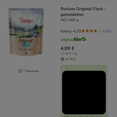
Purizon Original Fisch -
getreidefrei
NEU 400 g
Rating: 4.2/5
(
1418
)
4,99 €
12,48 € / kg
4,74 €
7 Varianten