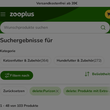
Versandkostenfrei ab 39€
Menü
Produkte
suchen
Suchergebnisse für
Kategorie
Katzenfutter & Zubehör
(
364
)
Hundefutter & Zubehör
(
272
)
Beliebtheit
Filtern nach
Zurücksetzen
delete
:
Purizon
delete
:
Produkte mit Extra-
1 - 48 von 103 Produkte