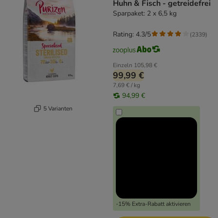
Huhn & Fisch - getreidefrei
Sparpaket: 2 x 6,5 kg
Rating: 4.3/5
(
2339
)
Einzeln
105,98 €
99,99 €
7,69 € / kg
94,99 €
5 Varianten
-15% Extra-Rabatt aktivieren