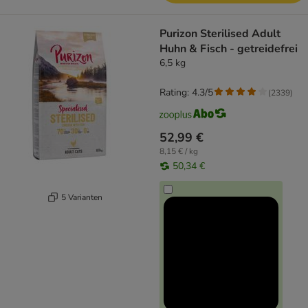
Purizon Sterilised Adult
Huhn & Fisch - getreidefrei
6,5 kg
Rating: 4.3/5
(
2339
)
52,99 €
8,15 € / kg
50,34 €
5 Varianten