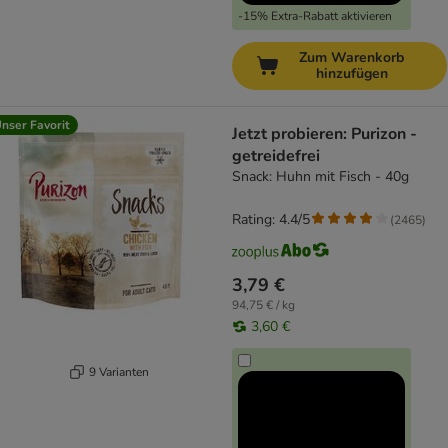
-15% Extra-Rabatt aktivieren
Zum Warenkorb
hinzufügen
nser Favorit
Jetzt probieren: Purizon -
getreidefrei
Snack: Huhn mit Fisch - 40g
Rating: 4.4/5
(
2465
)
3,79 €
94,75 € / kg
3,60 €
9 Varianten