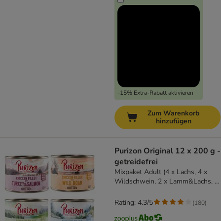
-15% Extra-Rabatt aktivieren
Zum Warenkorb
hinzufügen
Purizon Original 12 x 200 g -
getreidefrei
Mixpaket Adult (4 x Lachs, 4 x
Wildschwein, 2 x Lamm&Lachs, 2
x Pute & Lachs)
Rating: 4.3/5
(
180
)