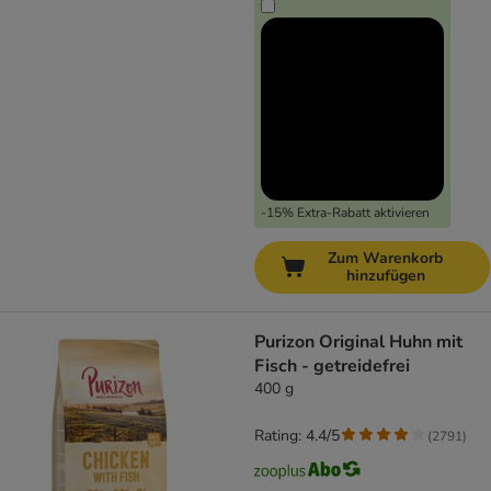
-15% Extra-Rabatt aktivieren
Zum Warenkorb
hinzufügen
Purizon Original Huhn mit
Fisch - getreidefrei
400 g
Rating: 4.4/5
(
2791
)