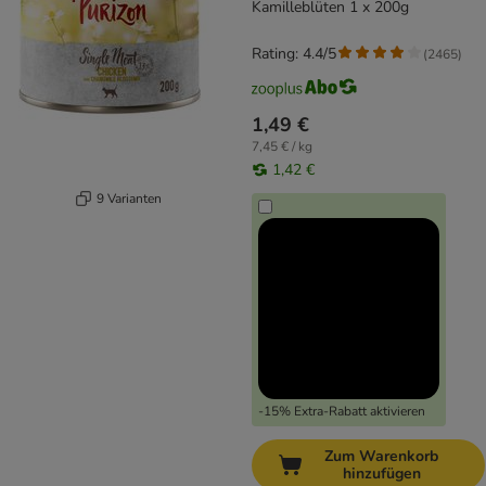
Kamilleblüten 1 x 200g
Rating: 4.4/5
(
2465
)
1,49 €
7,45 € / kg
1,42 €
9 Varianten
-15% Extra-Rabatt aktivieren
Zum Warenkorb
hinzufügen