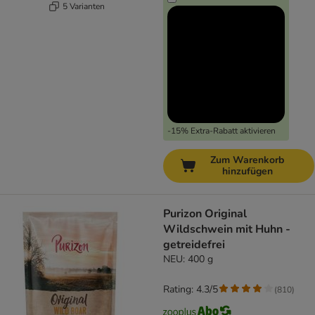
5 Varianten
-15% Extra-Rabatt aktivieren
Zum Warenkorb
hinzufügen
Purizon Original
Wildschwein mit Huhn -
getreidefrei
NEU: 400 g
Rating: 4.3/5
(
810
)