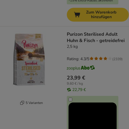
-15% Extra-Rabatt aktivieren
Zum Warenkorb
hinzufügen
Purizon Sterilised Adult
Huhn & Fisch - getreidefrei
2,5 kg
Rating: 4.3/5
(
2339
)
23,99 €
9,60 € / kg
22,79 €
5 Varianten