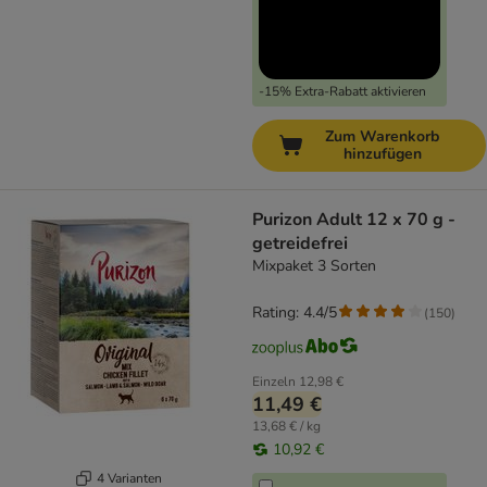
-15% Extra-Rabatt aktivieren
Zum Warenkorb
hinzufügen
Purizon Adult 12 x 70 g -
getreidefrei
Mixpaket 3 Sorten
Rating: 4.4/5
(
150
)
Einzeln
12,98 €
11,49 €
13,68 € / kg
10,92 €
4 Varianten