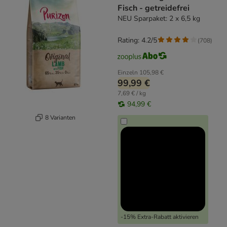
Fisch - getreidefrei
NEU Sparpaket: 2 x 6,5 kg
Rating: 4.2/5
(
708
)
Einzeln
105,98 €
99,99 €
7,69 € / kg
94,99 €
8 Varianten
-15% Extra-Rabatt aktivieren