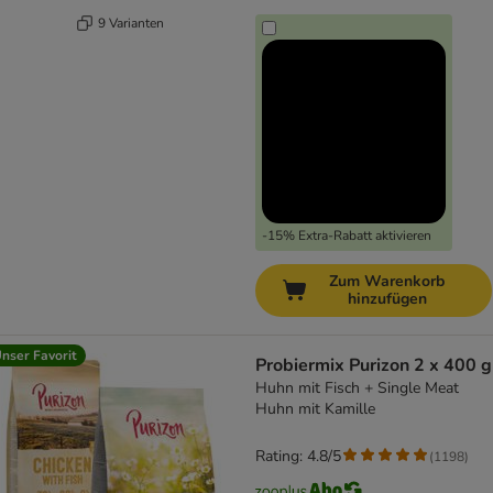
9 Varianten
-15% Extra-Rabatt aktivieren
Zum Warenkorb
hinzufügen
nser Favorit
Probiermix Purizon 2 x 400 g
Huhn mit Fisch + Single Meat
Huhn mit Kamille
Rating: 4.8/5
(
1198
)