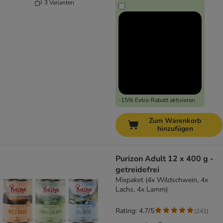
3 Varianten
-15% Extra-Rabatt aktivieren
Zum Warenkorb
hinzufügen
Purizon Adult 12 x 400 g -
getreidefrei
Mixpaket (4x Wildschwein, 4x
Lachs, 4x Lamm)
Rating: 4.7/5
(
241
)