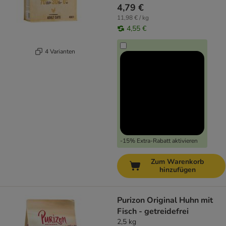
4,79 €
11,98 € / kg
4,55 €
4 Varianten
-15% Extra-Rabatt aktivieren
Zum Warenkorb
hinzufügen
Purizon Original Huhn mit
Fisch - getreidefrei
2,5 kg