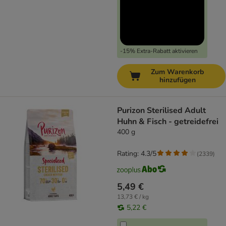
-15% Extra-Rabatt aktivieren
Zum Warenkorb
hinzufügen
Purizon Sterilised Adult
Huhn & Fisch - getreidefrei
400 g
Rating: 4.3/5
(
2339
)
5,49 €
13,73 € / kg
5,22 €