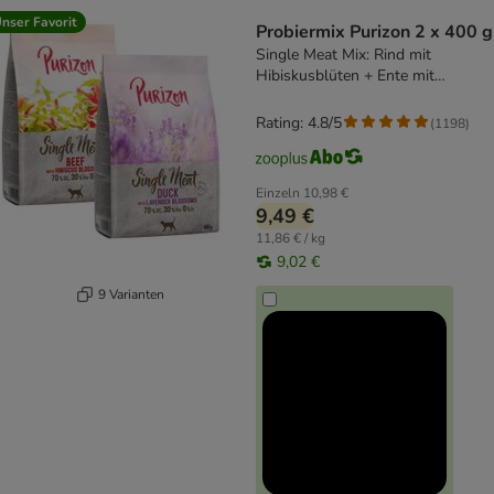
product items have been changed
nser Favorit
Probiermix Purizon 2 x 400 g
Single Meat Mix: Rind mit
Hibiskusblüten + Ente mit
Lavenderblüten
Rating: 4.8/5
(
1198
)
Einzeln
10,98 €
9,49 €
11,86 € / kg
9,02 €
9 Varianten