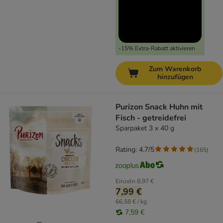
-15% Extra-Rabatt aktivieren
Zum Warenkorb
hinzufügen
Purizon Snack Huhn mit
Fisch - getreidefrei
Sparpaket 3 x 40 g
Rating: 4.7/5
(
165
)
Einzeln
8,97 €
7,99 €
66,58 € / kg
7,59 €