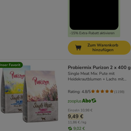
-15% Extra-Rabatt aktivieren
Zum Warenkorb
hinzufügen
nser Favorit
Probiermix Purizon 2 x 400 g
Single Meat Mix: Pute mit
Heidekrautblumen + Lachs mit
Kornblumenblüten
Rating: 4.8/5
(
1198
)
Einzeln
10,98 €
9,49 €
11,86 € / kg
9,02 €