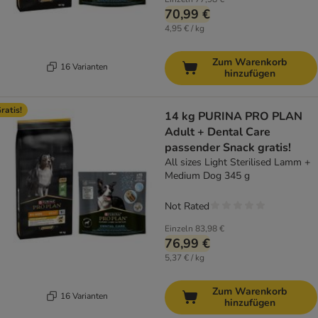
70,99 €
4,95 € / kg
Zum Warenkorb
16 Varianten
hinzufügen
ratis!
14 kg PURINA PRO PLAN
Adult + Dental Care
passender Snack gratis!
All sizes Light Sterilised Lamm +
Medium Dog 345 g
Not Rated
Einzeln
83,98 €
76,99 €
5,37 € / kg
Zum Warenkorb
16 Varianten
hinzufügen