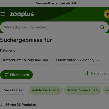
Versandkostenfrei ab 39€
Menü
Produkte
suchen
Suchergebnisse für
Kategorie
Katzenfutter & Zubehör
(
240
)
Hundefutter & Zubehör
(
158
)
Beliebtheit
Filtern nach
Zurücksetzen
delete
:
Pro Plan
delete
:
Purina One
d
1 - 36 von 36 Produkte