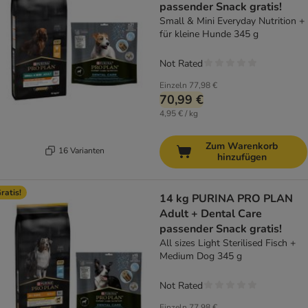
passender Snack gratis!
Small & Mini Everyday Nutrition +
für kleine Hunde 345 g
Not Rated
Einzeln
77,98 €
70,99 €
4,95 € / kg
Zum Warenkorb
16 Varianten
hinzufügen
ratis!
14 kg PURINA PRO PLAN
Adult + Dental Care
passender Snack gratis!
All sizes Light Sterilised Fisch +
Medium Dog 345 g
Not Rated
Einzeln
77,98 €