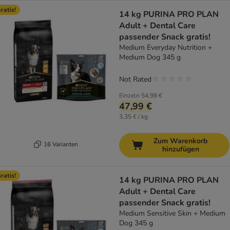
ratis!
14 kg PURINA PRO PLAN
Adult + Dental Care
passender Snack gratis!
Medium Everyday Nutrition +
Medium Dog 345 g
Not Rated
Einzeln
54,98 €
47,99 €
3,35 € / kg
Zum Warenkorb
16 Varianten
hinzufügen
ratis!
14 kg PURINA PRO PLAN
Adult + Dental Care
passender Snack gratis!
Medium Sensitive Skin + Medium
Dog 345 g