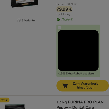
Einzeln
81,98 €
79,99 €
5,71 € / kg
75,99 €
3 Varianten
-15% Extra-Rabatt aktivieren
Zum Warenkorb
hinzufügen
ratis!
12 kg PURINA PRO PLAN
Puppy + Dental Care