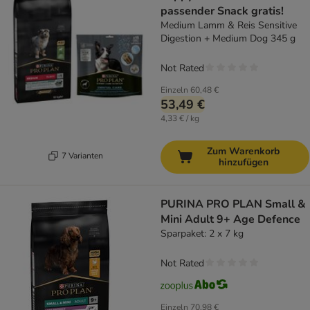
passender Snack gratis!
Medium Lamm & Reis Sensitive
Digestion + Medium Dog 345 g
Not Rated
Einzeln
60,48 €
53,49 €
4,33 € / kg
Zum Warenkorb
7 Varianten
hinzufügen
PURINA PRO PLAN Small &
Mini Adult 9+ Age Defence
Sparpaket: 2 x 7 kg
Not Rated
Einzeln
70,98 €