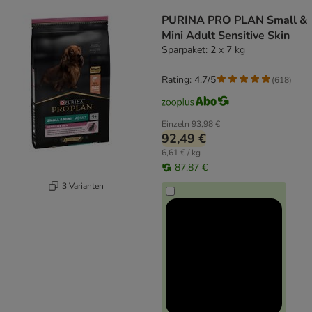
product items have been changed
PURINA PRO PLAN Small &
Mini Adult Sensitive Skin
Sparpaket: 2 x 7 kg
Rating: 4.7/5
(
618
)
Einzeln
93,98 €
92,49 €
6,61 € / kg
87,87 €
3 Varianten