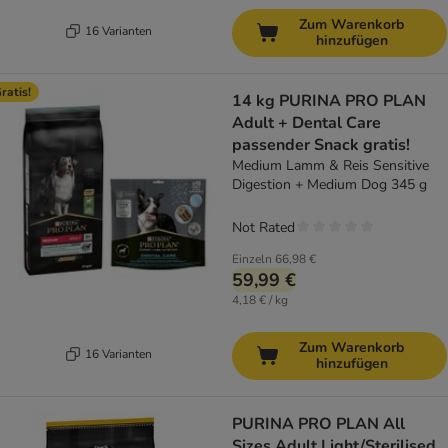
Zum Warenkorb
16 Varianten
hinzufügen
ratis!
14 kg PURINA PRO PLAN
Adult + Dental Care
passender Snack gratis!
Medium Lamm & Reis Sensitive
Digestion + Medium Dog 345 g
Not Rated
Einzeln
66,98 €
59,99 €
4,18 € / kg
Zum Warenkorb
16 Varianten
hinzufügen
PURINA PRO PLAN All
Sizes Adult Light/Sterilised