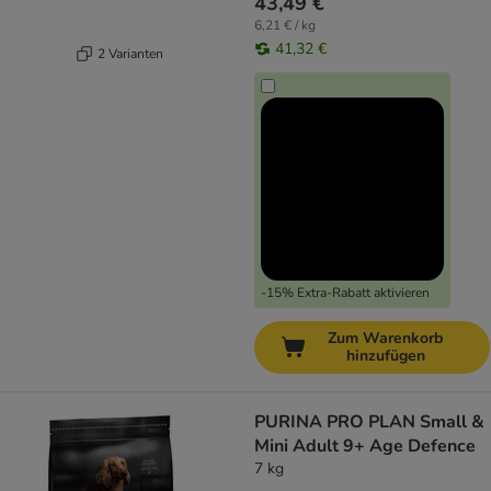
43,49 €
6,21 € / kg
41,32 €
2 Varianten
-15% Extra-Rabatt aktivieren
Zum Warenkorb
hinzufügen
PURINA PRO PLAN Small &
Mini Adult 9+ Age Defence
7 kg