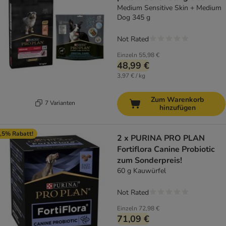
Medium Sensitive Skin + Medium
Dog 345 g
Not Rated
Einzeln
55,98 €
48,99 €
3,97 € / kg
Zum Warenkorb
7 Varianten
hinzufügen
,5% Rabatt!
2 x PURINA PRO PLAN
Fortiflora Canine Probiotic
zum Sonderpreis!
60 g Kauwürfel
Not Rated
Einzeln
72,98 €
71,09 €