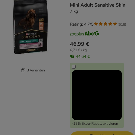
Mini Adult Sensitive Skin
7 kg
Rating: 4.7/5
(
618
)
46,99 €
6,71 € / kg
44,64 €
3 Varianten
-15% Extra-Rabatt aktivieren