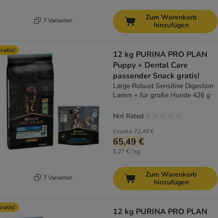
Zum Warenkorb
7 Varianten
hinzufügen
ratis!
12 kg PURINA PRO PLAN
Puppy + Dental Care
passender Snack gratis!
Large Robust Sensitive Digestion
Lamm + für große Hunde 426 g
Not Rated
Einzeln
72,48 €
65,49 €
5,27 € / kg
Zum Warenkorb
7 Varianten
hinzufügen
ratis!
12 kg PURINA PRO PLAN