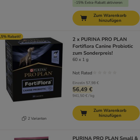
-15% Extra-Rabatt aktivieren
Zum Warenkorb
hinzufügen
,5% Rabatt!
2 x PURINA PRO PLAN
Fortiflora Canine Probiotic
zum Sonderpreis!
60 x 1 g
Not Rated
Einzeln
57,98 €
56,49 €
941,50 € / kg
Zum Warenkorb
hinzufügen
2 Varianten
PURINA PRO PLAN Small &