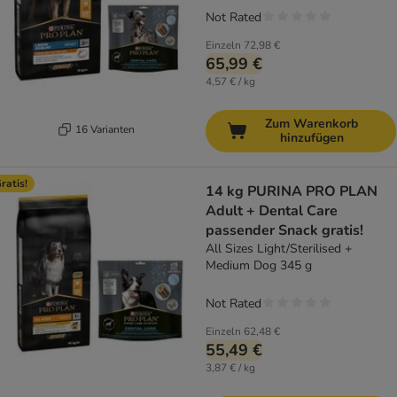
Not Rated
Einzeln
72,98 €
65,99 €
4,57 € / kg
Zum Warenkorb
16 Varianten
hinzufügen
ratis!
14 kg PURINA PRO PLAN
Adult + Dental Care
passender Snack gratis!
All Sizes Light/Sterilised +
Medium Dog 345 g
Not Rated
Einzeln
62,48 €
55,49 €
3,87 € / kg