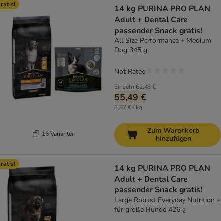
ratis!
14 kg PURINA PRO PLAN
Adult + Dental Care
passender Snack gratis!
All Size Performance + Medium
Dog 345 g
Not Rated
Einzeln
62,48 €
55,49 €
3,87 € / kg
Zum Warenkorb
16 Varianten
hinzufügen
ratis!
14 kg PURINA PRO PLAN
Adult + Dental Care
passender Snack gratis!
Large Robust Everyday Nutrition +
für große Hunde 426 g