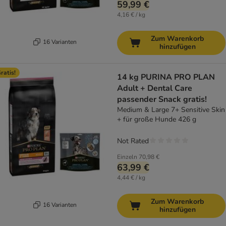
59,99 €
4,16 € / kg
Zum Warenkorb
16 Varianten
hinzufügen
ratis!
14 kg PURINA PRO PLAN
Adult + Dental Care
passender Snack gratis!
Medium & Large 7+ Sensitive Skin
+ für große Hunde 426 g
Not Rated
Einzeln
70,98 €
63,99 €
4,44 € / kg
Zum Warenkorb
16 Varianten
hinzufügen