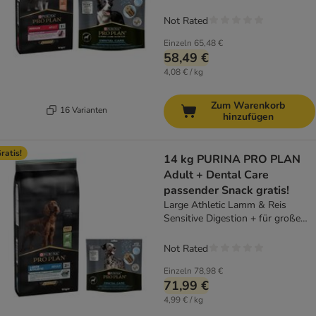
Not Rated
Einzeln
65,48 €
58,49 €
4,08 € / kg
Zum Warenkorb
16 Varianten
hinzufügen
ratis!
14 kg PURINA PRO PLAN
Adult + Dental Care
passender Snack gratis!
Large Athletic Lamm & Reis
Sensitive Digestion + für große
Hunde 426 g
Not Rated
Einzeln
78,98 €
71,99 €
4,99 € / kg