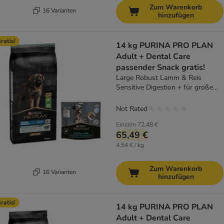
Zum Warenkorb
16 Varianten
hinzufügen
ratis!
14 kg PURINA PRO PLAN
Adult + Dental Care
passender Snack gratis!
Large Robust Lamm & Reis
Sensitive Digestion + für große
Hunde 426 g
Not Rated
Einzeln
72,48 €
65,49 €
4,54 € / kg
Zum Warenkorb
16 Varianten
hinzufügen
ratis!
14 kg PURINA PRO PLAN
Adult + Dental Care