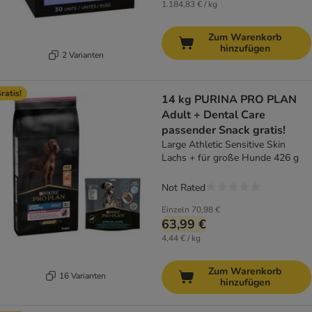
1.184,83 € / kg
Zum Warenkorb
hinzufügen
2 Varianten
ratis!
14 kg PURINA PRO PLAN
Adult + Dental Care
passender Snack gratis!
Large Athletic Sensitive Skin
Lachs + für große Hunde 426 g
Not Rated
Einzeln
70,98 €
63,99 €
4,44 € / kg
Zum Warenkorb
16 Varianten
hinzufügen