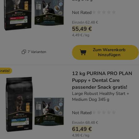
Not Rated
Einzeln
62,48 €
55,49 €
4,49 € / kg
Zum Warenkorb
7 Varianten
hinzufügen
ratis!
12 kg PURINA PRO PLAN
Puppy + Dental Care
passender Snack gratis!
Large Robust Healthy Start +
Medium Dog 345 g
Not Rated
Einzeln
68,48 €
61,49 €
4,98 € / kg