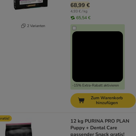
68,99 €
4,93 € / kg
65,54 €
2 Varianten
-15% Extra-Rabatt aktivieren
Zum Warenkorb
hinzufügen
ratis!
12 kg PURINA PRO PLAN
Puppy + Dental Care
passender Snack gratis!