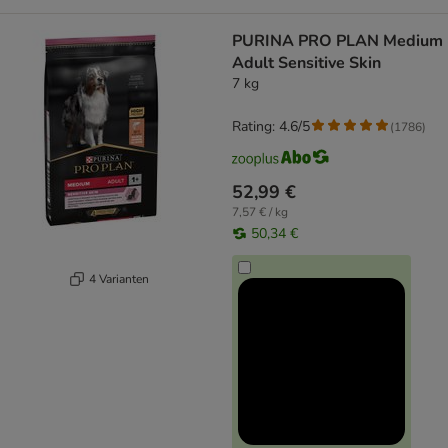
PURINA PRO PLAN Medium
Adult Sensitive Skin
7 kg
Rating: 4.6/5
(
1786
)
52,99 €
7,57 € / kg
50,34 €
4 Varianten