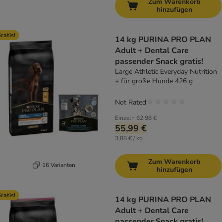
Zum Warenkorb
hinzufügen
ratis!
14 kg PURINA PRO PLAN
Adult + Dental Care
passender Snack gratis!
Large Athletic Everyday Nutrition
+ für große Hunde 426 g
Not Rated
Einzeln
62,98 €
55,99 €
3,88 € / kg
Zum Warenkorb
16 Varianten
hinzufügen
ratis!
14 kg PURINA PRO PLAN
Adult + Dental Care
passender Snack gratis!