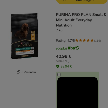
hinzufügen
PURINA PRO PLAN Small &
Mini Adult Everyday
Nutrition
7 kg
Rating: 4.7/5
(
116
)
40,99 €
5,86 € / kg
38,94 €
3 Varianten