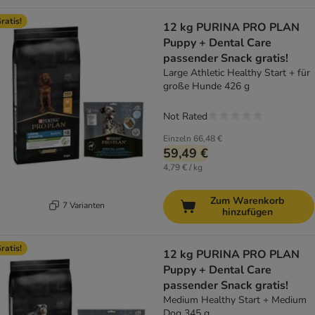
ratis!
12 kg PURINA PRO PLAN
Puppy + Dental Care
passender Snack gratis!
Large Athletic Healthy Start + für
große Hunde 426 g
Not Rated
Einzeln
66,48 €
59,49 €
4,79 € / kg
Zum Warenkorb
7 Varianten
hinzufügen
ratis!
12 kg PURINA PRO PLAN
Puppy + Dental Care
passender Snack gratis!
Medium Healthy Start + Medium
Dog 345 g