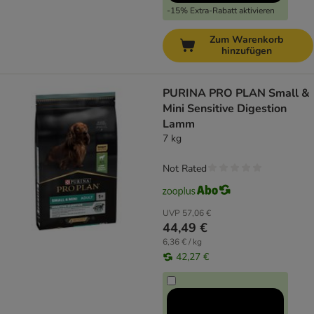
-15% Extra-Rabatt aktivieren
Zum Warenkorb
hinzufügen
PURINA PRO PLAN Small &
Mini Sensitive Digestion
Lamm
7 kg
Not Rated
UVP
57,06 €
44,49 €
6,36 € / kg
42,27 €