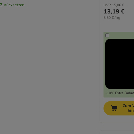
Welpen & junge Hunde
(
4
)
Zurücksetzen
UVP
15,06 €
13,19 €
Welpen Trockenfutter
(
3
)
5,50 € / kg
Welpen Nassfutter
(
1
)
-10% Extra-Rabatt
Zum 
hi