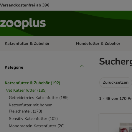
Versandkostenfrei ab 39€
Katzenfutter & Zubehör
Hundefutter & Zubehör
Kategorie-Menü öffnen: Katzenf
Sucherg
Kategorie
Zurücksetzen
Katzenfutter & Zubehör
(
192
)
Vet Katzenfutter
(
189
)
Getreidefreies Katzenfutter
(
189
)
1 - 48 von 170 P
Katzenfutter mit hohem
Fleischanteil
(
173
)
product items ha
Sensitiv Katzenfutter
(
102
)
Monoprotein Katzenfutter
(
20
)