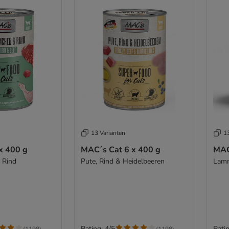
13 Varianten
1
x 400 g
MAC´s Cat 6 x 400 g
MAC
, Rind
Pute, Rind & Heidelbeeren
Lam
Rating: 4/5
Ratin
(
1198
)
(
1198
)