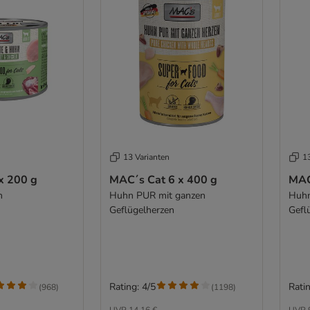
13 Varianten
1
x 200 g
MAC´s Cat 6 x 400 g
MAC
n
Huhn PUR mit ganzen
Huhn
Geflügelherzen
Gefl
Rating: 4/5
Ratin
(
968
)
(
1198
)