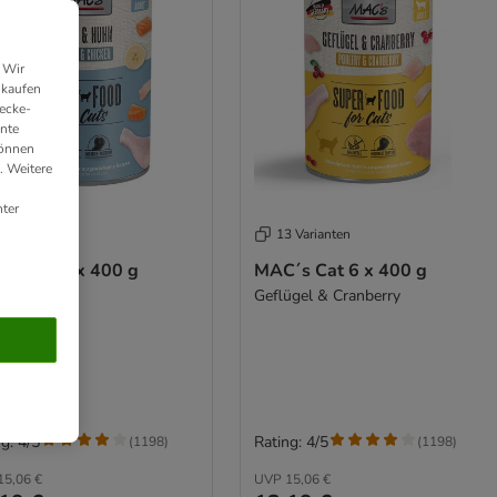
 Wir
nkaufen
ecke-
ante
können
. Weitere
ter
3 Varianten
13 Varianten
´s Cat 6 x 400 g
MAC´s Cat 6 x 400 g
s & Huhn
Geflügel & Cranberry
g: 4/5
Rating: 4/5
(
1198
)
(
1198
)
15,06 €
UVP
15,06 €