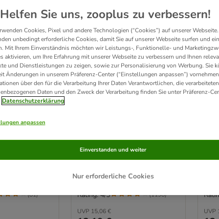
Helfen Sie uns, zooplus zu verbessern!
rwenden Cookies, Pixel und andere Technologien (“Cookies”) auf unserer Webseite.
den unbedingt erforderliche Cookies, damit Sie auf unserer Webseite surfen und ei
. Mit Ihrem Einverständnis möchten wir Leistungs-, Funktionelle- und Marketingzw
s aktivieren, um Ihre Erfahrung mit unserer Webseite zu verbessern und Ihnen relev
te und Dienstleistungen zu zeigen, sowie zur Personalisierung von Werbung. Sie 
eit Änderungen in unserem Präferenz-Center (“Einstellungen anpassen”) vornehmen
ationen über den für die Verarbeitung Ihrer Daten Verantwortlichen, die verarbeiteten
enbezogenen Daten und den Zweck der Verarbeitung finden Sie unter Präferenz-Cen
Datenschutzerklärung
13 Varianten
1
ood for Cats
MAC´s Cat 6 x 400 g
MAC
llungen anpassen
Pute & Huhn
Ente, Pute, Huhn
Lach
Einverstanden und weiter
Nur erforderliche Cookies
Rating: 4/5
Ratin
(
81
)
(
1198
)
UVP
15,06 €
UVP