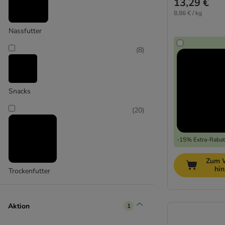
13,29 €
MAC´s
(
33
)
8,86 € / kg
Glutenfreies Katzentrockenfutter
(
29
)
Nassfutter
Katzentrockenfutter hoher
Fleischanteil
(
27
)
(
8
)
Adult
(
26
)
Katzentrockenfutter ohne Zucker
(
26
)
Katzentrockenfutter ohne Geflügel
(
19
)
Snacks
Monoprotein Katzentrockenfutter
(
8
)
(
20
)
Kitten
(
4
)
Diät Trockenfutter für Katzen
(
3
)
Senior Katzenfutter
(
3
)
-15% Extra-Rabatt
Kitten & junge Katzen
(
28
)
Zum 
Kitten Nassfutter
(
25
)
hi
Trockenfutter
Kitten Trockenfutter
(
4
)
Katzensnacks
(
9
)
Aktion
1
MAC's
(
9
)
mit Taurin
(
9
)