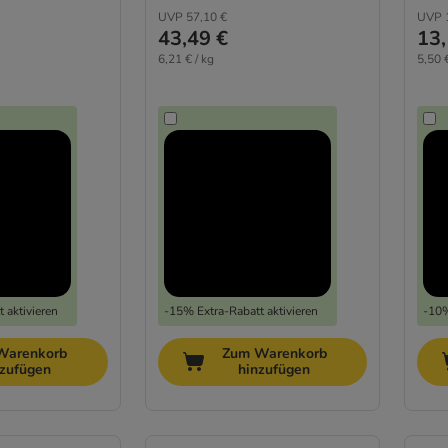
UVP
57,10 €
UVP
43,49 €
13,
6,21 € / kg
5,50 €
 aktivieren
-15% Extra-Rabatt aktivieren
-10%
Warenkorb
Zum Warenkorb
nzufügen
hinzufügen