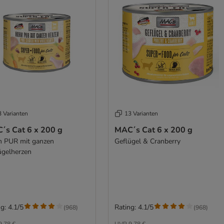
3 Varianten
13 Varianten
´s Cat 6 x 200 g
MAC´s Cat 6 x 200 g
 PUR mit ganzen
Geflügel & Cranberry
ügelherzen
g: 4.1/5
Rating: 4.1/5
(
968
)
(
968
)