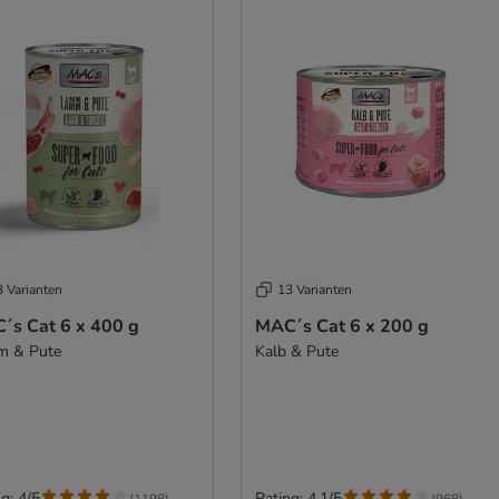
3 Varianten
13 Varianten
´s Cat 6 x 400 g
MAC´s Cat 6 x 200 g
m & Pute
Kalb & Pute
g: 4/5
Rating: 4.1/5
(
1198
)
(
968
)