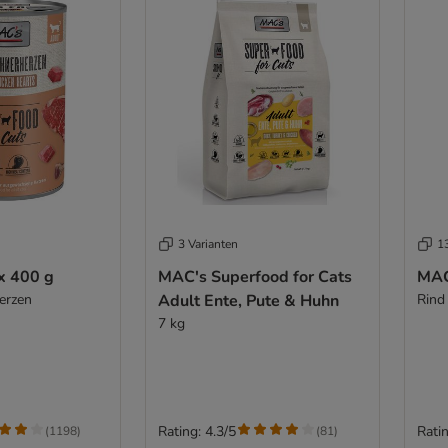
3 Varianten
1
x 400 g
MAC's Superfood for Cats
MAC
erzen
Adult Ente, Pute & Huhn
Rind
7 kg
Rating: 4.3/5
Ratin
(
1198
)
(
81
)