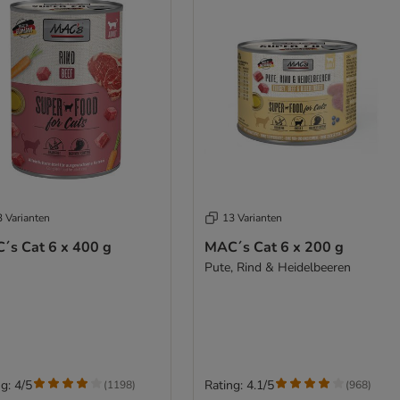
3 Varianten
13 Varianten
´s Cat 6 x 400 g
MAC´s Cat 6 x 200 g
Pute, Rind & Heidelbeeren
g: 4/5
Rating: 4.1/5
(
1198
)
(
968
)