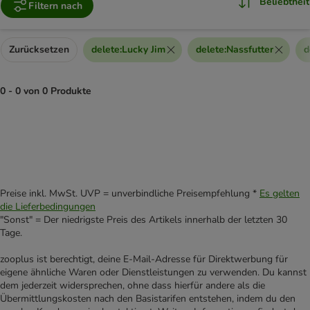
Beliebtheit
Filtern nach
Zurücksetzen
delete
:
Lucky Jim
delete
:
Nassfutter
d
0 - 0 von 0 Produkte
product items have been changed
Preise inkl. MwSt. UVP = unverbindliche Preisempfehlung *
Es gelten
die Lieferbedingungen
"Sonst" = Der niedrigste Preis des Artikels innerhalb der letzten 30
Tage.
zooplus ist berechtigt, deine E-Mail-Adresse für Direktwerbung für
eigene ähnliche Waren oder Dienstleistungen zu verwenden. Du kannst
dem jederzeit widersprechen, ohne dass hierfür andere als die
Übermittlungskosten nach den Basistarifen entstehen, indem du den