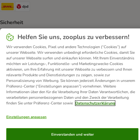
DHL Shipping Method
DPD Shipping Method
Sicherheit
Security
Security
Security
Helfen Sie uns, zooplus zu verbessern!
Wir verwenden Cookies, Pixel und andere Technologien (“Cookies”) auf
unserer Webseite. Wir verwenden unbedingt erforderliche Cookies, damit Sie
auf unserer Webseite surfen und einkaufen können. Mit Ihrem Einverständnis
möchten wir Leistungs-, Funktionelle- und Marketingzwecke-Cookies
aktivieren, um Ihre Erfahrung mit unserer Webseite zu verbessern und Ihnen
relevante Produkte und Dienstleistungen zu zeigen, sowie zur
Kontakt
Versandkosten und Lieferzeit
Impressum
Personalisierung von Werbung. Sie können jederzeit Änderungen in unserem
Präferenz-Center (“Einstellungen anpassen”) vornehmen. Weitere
Allgemeine Geschäftsbedingungen
Digital Services Act
Informationen über den für die Verarbeitung Ihrer Daten Verantwortlichen, die
Vertrag widerrufen
Entsorgungs- und Umweltbestimmungen
verarbeiteten personenbezogenen Daten und den Zweck der Verarbeitung
finden Sie unter Präferenz-Center sowie
Datenschutzerklärung
Zahlungsarten
Über uns
Partnerprogramme
Karriere
Corporate Website
Datenschutz
Erklärung zur Barrierefreiheit
Einstellungen anpassen
© zooplus SE
2026
Einverstanden und weiter