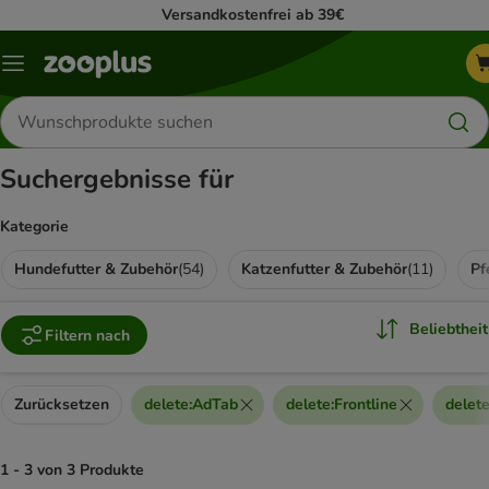
Versandkostenfrei ab 39€
Menü
Produkte
suchen
Suchergebnisse für
Kategorie
Hundefutter & Zubehör
(
54
)
Katzenfutter & Zubehör
(
11
)
Pf
Beliebtheit
Filtern nach
Zurücksetzen
delete
:
AdTab
delete
:
Frontline
delet
1 - 3 von 3 Produkte