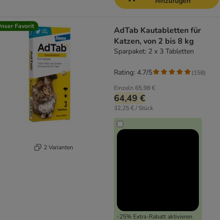
hinzufügen
nser Favorit
AdTab Kautabletten für
Katzen, von 2 bis 8 kg
Sparpaket: 2 x 3 Tabletten
Rating: 4.7/5
(
158
)
Einzeln
65,98 €
64,49 €
32,25 € / Stück
2 Varianten
-25% Extra-Rabatt aktivieren