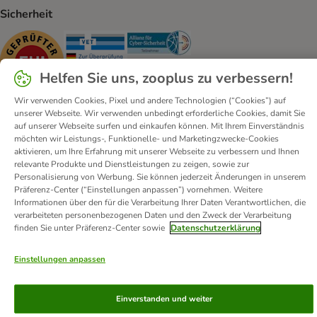
Sicherheit
Security
Security
Security
Helfen Sie uns, zooplus zu verbessern!
Wir verwenden Cookies, Pixel und andere Technologien (“Cookies”) auf
unserer Webseite. Wir verwenden unbedingt erforderliche Cookies, damit Sie
auf unserer Webseite surfen und einkaufen können. Mit Ihrem Einverständnis
möchten wir Leistungs-, Funktionelle- und Marketingzwecke-Cookies
Kontakt
Versandkosten und Lieferzeit
Impressum
aktivieren, um Ihre Erfahrung mit unserer Webseite zu verbessern und Ihnen
Allgemeine Geschäftsbedingungen
Digital Services Act
relevante Produkte und Dienstleistungen zu zeigen, sowie zur
Personalisierung von Werbung. Sie können jederzeit Änderungen in unserem
Vertrag widerrufen
Entsorgungs- und Umweltbestimmungen
Präferenz-Center (“Einstellungen anpassen”) vornehmen. Weitere
Zahlungsarten
Über uns
Partnerprogramme
Karriere
Informationen über den für die Verarbeitung Ihrer Daten Verantwortlichen, die
verarbeiteten personenbezogenen Daten und den Zweck der Verarbeitung
Corporate Website
Datenschutz
Erklärung zur Barrierefreiheit
finden Sie unter Präferenz-Center sowie
Datenschutzerklärung
© zooplus SE
2026
Einstellungen anpassen
Einverstanden und weiter