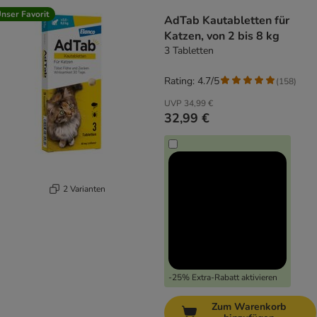
product items have been changed
nser Favorit
AdTab Kautabletten für
Katzen, von 2 bis 8 kg
3 Tabletten
Rating: 4.7/5
(
158
)
UVP
34,99 €
32,99 €
2 Varianten
-25% Extra-Rabatt aktivieren
Zum Warenkorb