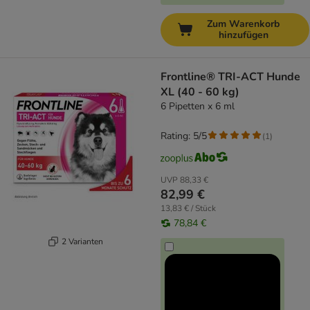
Zum Warenkorb
hinzufügen
Frontline® TRI-ACT Hunde
XL (40 - 60 kg)
6 Pipetten x 6 ml
Rating: 5/5
(
1
)
UVP
88,33 €
82,99 €
13,83 € / Stück
78,84 €
2 Varianten