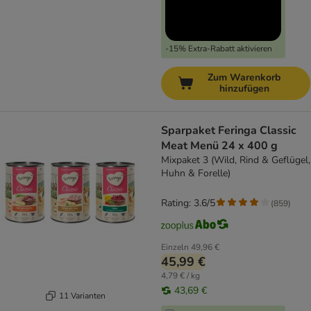
-15% Extra-Rabatt aktivieren
Zum Warenkorb
hinzufügen
Sparpaket Feringa Classic
Meat Menü 24 x 400 g
Mixpaket 3 (Wild, Rind & Geflügel,
Huhn & Forelle)
Rating: 3.6/5
(
859
)
Einzeln
49,96 €
45,99 €
4,79 € / kg
43,69 €
11 Varianten