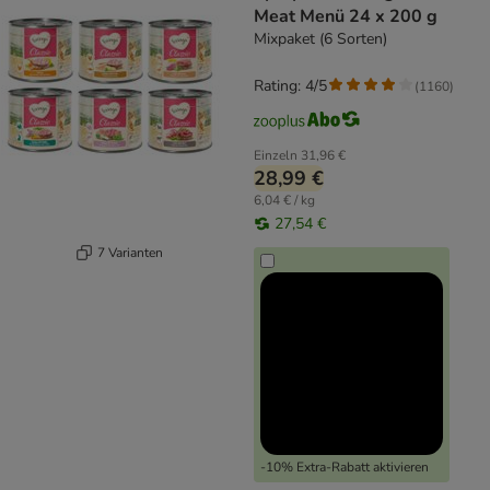
Meat Menü 24 x 200 g
Mixpaket (6 Sorten)
Rating: 4/5
(
1160
)
Einzeln
31,96 €
28,99 €
6,04 € / kg
27,54 €
7 Varianten
-10% Extra-Rabatt aktivieren