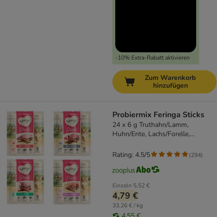
-10% Extra-Rabatt aktivieren
Zum Warenkorb
hinzufügen
Probiermix Feringa Sticks
24 x 6 g Truthahn/Lamm,
Huhn/Ente, Lachs/Forelle,
Kaninchen
Rating: 4.5/5
(
294
)
Einzeln
5,52 €
4,79 €
33,26 € / kg
4,55 €