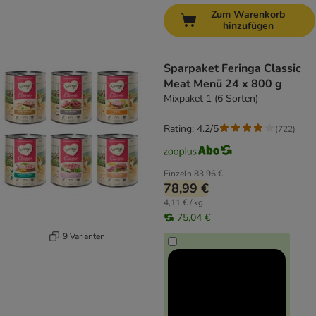
Zum Warenkorb
hinzufügen
Sparpaket Feringa Classic
Meat Menü 24 x 800 g
Mixpaket 1 (6 Sorten)
Rating: 4.2/5
(
722
)
Einzeln
83,96 €
78,99 €
4,11 € / kg
75,04 €
9 Varianten