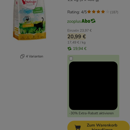
Rating: 4/5
(
187
)
Einzeln
23,97 €
20,99 €
17,49 € / kg
19,94 €
4 Varianten
-30% Extra-Rabatt aktivieren
Zum Warenkorb
hinzufügen