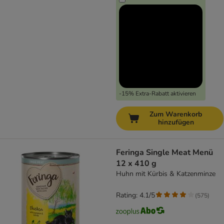
-15% Extra-Rabatt aktivieren
Zum Warenkorb
hinzufügen
Feringa Single Meat Menü
12 x 410 g
Huhn mit Kürbis & Katzenminze
Rating: 4.1/5
(
575
)