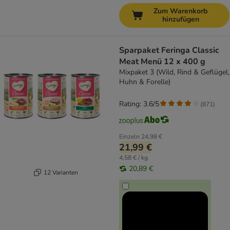
Zum Warenkorb
hinzufügen
Sparpaket Feringa Classic
Meat Menü 12 x 400 g
Mixpaket 3 (Wild, Rind & Geflügel,
Huhn & Forelle)
Rating: 3.6/5
(
871
)
Einzeln
24,98 €
21,99 €
4,58 € / kg
20,89 €
12 Varianten