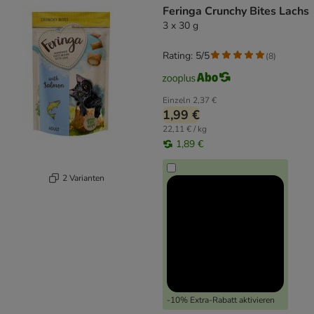
Feringa Crunchy Bites Lachs
3 x 30 g
Rating: 5/5
(
8
)
Einzeln
2,37 €
1,99 €
22,11 € / kg
1,89 €
2 Varianten
-10% Extra-Rabatt aktivieren