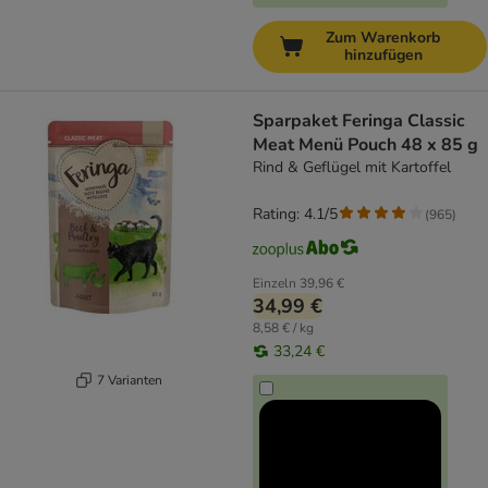
Zum Warenkorb
hinzufügen
Sparpaket Feringa Classic
Meat Menü Pouch 48 x 85 g
Rind & Geflügel mit Kartoffel
Rating: 4.1/5
(
965
)
Einzeln
39,96 €
34,99 €
8,58 € / kg
33,24 €
7 Varianten