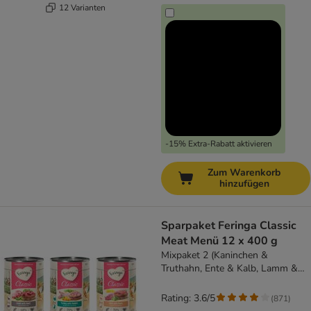
12 Varianten
-15% Extra-Rabatt aktivieren
Zum Warenkorb
hinzufügen
Sparpaket Feringa Classic
Meat Menü 12 x 400 g
Mixpaket 2 (Kaninchen &
Truthahn, Ente & Kalb, Lamm &
Rind)
Rating: 3.6/5
(
871
)