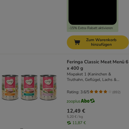
-15% Extra-Rabatt aktivieren
Zum Warenkorb
hinzufügen
Feringa Classic Meat Menü 6
x 400 g
Mixpaket 1 (Kaninchen &
Truthahn, Geflügel, Lachs &
Truthahn)
Rating: 3.6/5
(
892
)
12,49 €
5,20 € / kg
11,87 €