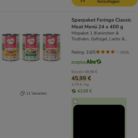
hinzufügen
Sparpaket Feringa Classic
Meat Menü 24 x 400 g
Mixpaket 1 (Kaninchen &
Truthahn, Geflügel, Lachs &
Truthahn)
Rating: 3.6/5
(
859
)
Einzeln
49,96 €
45,99 €
4,79 € / kg
43,69 €
11 Varianten