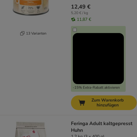
12,49 €
5,20 € / kg
11,87 €
13 Varianten
-15% Extra-Rabatt aktivieren
Zum Warenkorb
hinzufügen
Feringa Adult kaltgepresst
Huhn
1,2 kg (3 x 400 g)