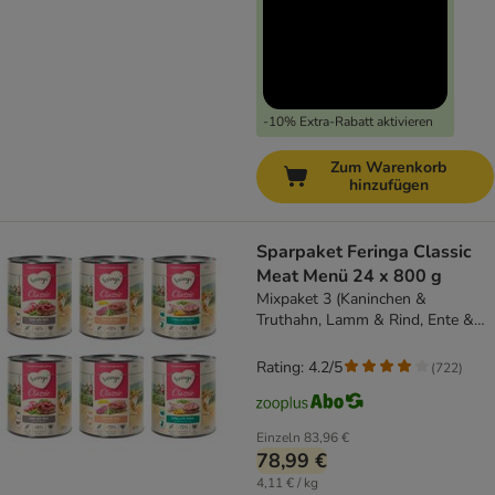
-10% Extra-Rabatt aktivieren
Zum Warenkorb
hinzufügen
Sparpaket Feringa Classic
Meat Menü 24 x 800 g
Mixpaket 3 (Kaninchen &
Truthahn, Lamm & Rind, Ente &
Kalb)
Rating: 4.2/5
(
722
)
Einzeln
83,96 €
78,99 €
4,11 € / kg