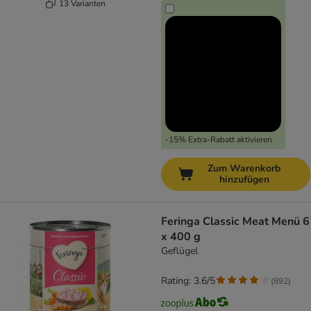
13 Varianten
-15% Extra-Rabatt aktivieren
Zum Warenkorb
hinzufügen
Feringa Classic Meat Menü 6
x 400 g
Geflügel
Rating: 3.6/5
(
892
)