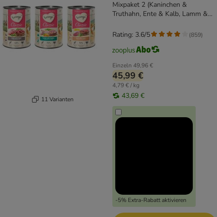
Mixpaket 2 (Kaninchen &
Truthahn, Ente & Kalb, Lamm &
Rind)
Rating: 3.6/5
(
859
)
Einzeln
49,96 €
45,99 €
4,79 € / kg
43,69 €
11 Varianten
-5% Extra-Rabatt aktivieren