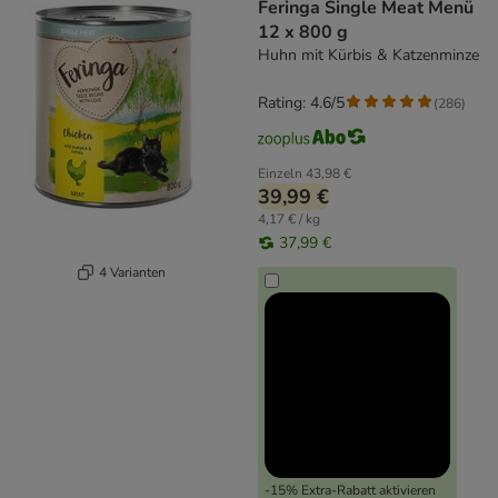
Feringa Single Meat Menü
12 x 800 g
Huhn mit Kürbis & Katzenminze
Rating: 4.6/5
(
286
)
Einzeln
43,98 €
39,99 €
4,17 € / kg
37,99 €
4 Varianten
-15% Extra-Rabatt aktivieren