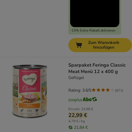
-15% Extra-Rabatt aktivieren
Zum Warenkorb
hinzufügen
Sparpaket Feringa Classic
Meat Menü 12 x 400 g
Geflügel
Rating: 3.6/5
(
871
)
Einzeln
24,98 €
22,99 €
4,79 € / kg
21,84 €