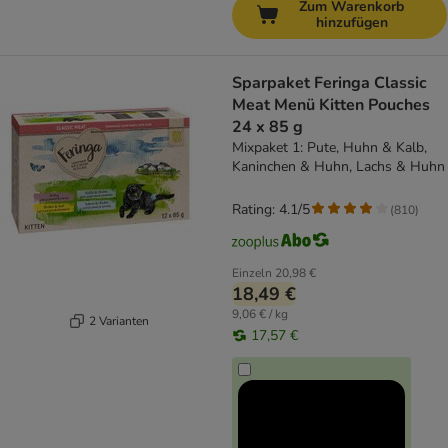
Zum Warenkorb
hinzufügen
Sparpaket Feringa Classic
Meat Menü Kitten Pouches
24 x 85 g
Mixpaket 1: Pute, Huhn & Kalb,
Kaninchen & Huhn, Lachs & Huhn
Rating: 4.1/5
(
810
)
Einzeln
20,98 €
18,49 €
9,06 € / kg
2 Varianten
17,57 €