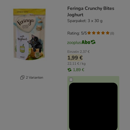
product items have been changed
Feringa Crunchy Bites
Joghurt
Sparpaket: 3 x 30 g
Rating: 5/5
(
8
)
Einzeln
2,37 €
1,99 €
22,11 € / kg
1,89 €
2 Varianten