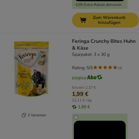
-10% Extra-Rabatt aktivieren
Zum Warenkorb
hinzufügen
Feringa Crunchy Bites Huhn
& Käse
Sparpaket: 3 x 30 g
Rating: 5/5
(
4
)
Einzeln
2,37 €
1,99 €
22,11 € / kg
1,89 €
2 Varianten