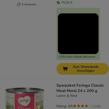
75,04 €
9 Varianten
-10% Extra-Rabatt aktivieren
Zum Warenkorb
hinzufügen
Sparpaket Feringa Classic
Meat Menü 24 x 200 g
Lamm & Rind
Rating: 4/5
(
1160
)