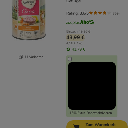
Geflügel
Rating: 3.6/5
(
859
)
Einzeln
49,96 €
43,99 €
4,58 € / kg
41,79 €
11 Varianten
-15% Extra-Rabatt aktivieren
Zum Warenkorb