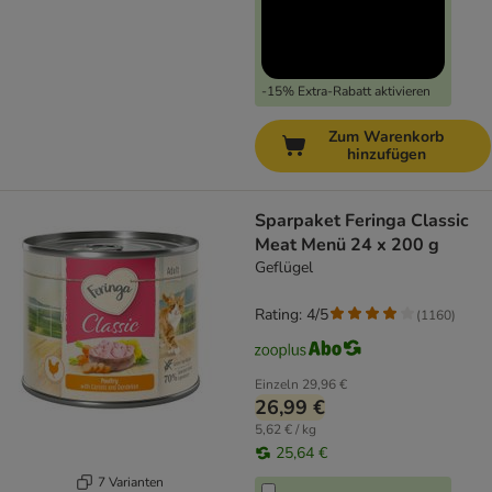
-15% Extra-Rabatt aktivieren
Zum Warenkorb
hinzufügen
Sparpaket Feringa Classic
Meat Menü 24 x 200 g
Geflügel
Rating: 4/5
(
1160
)
Einzeln
29,96 €
26,99 €
5,62 € / kg
25,64 €
7 Varianten