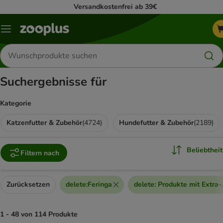
Versandkostenfrei ab 39€
Menü
Produkte
suchen
Suchergebnisse für
Kategorie
Katzenfutter & Zubehör
(
4724
)
Hundefutter & Zubehör
(
2189
)
Beliebtheit
Filtern nach
Zurücksetzen
delete
:
Feringa
delete
:
Produkte mit Extra-
1 - 48 von 114 Produkte