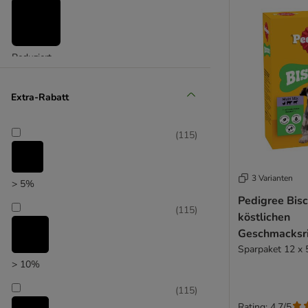
Snacks
(
6
)
Nassfutter
(
4
)
Neue Produkte Hund
(
2
)
Reduziert
Snacks
(
2
)
Extra-Rabatt
(
115
)
3 Varianten
> 5%
Pedigree Bisc
(
115
)
köstlichen
Geschmacksr
Sparpaket 12 x 
> 10%
(
115
)
Rating: 4.7/5