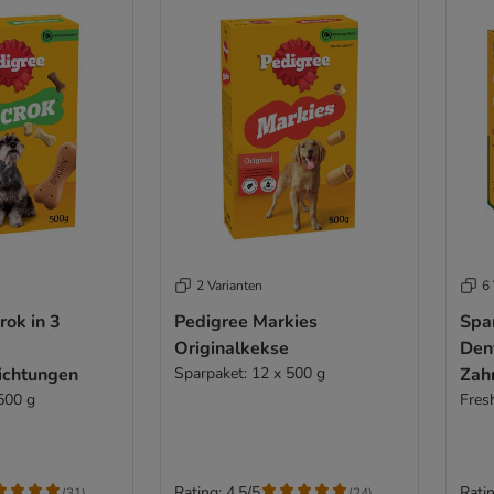
2 Varianten
6 
rok in 3
Pedigree Markies
Spa
Originalkekse
Den
ichtungen
Sparpaket: 12 x 500 g
Zah
500 g
Fres
Rating: 4.5/5
Ratin
(
31
)
(
24
)