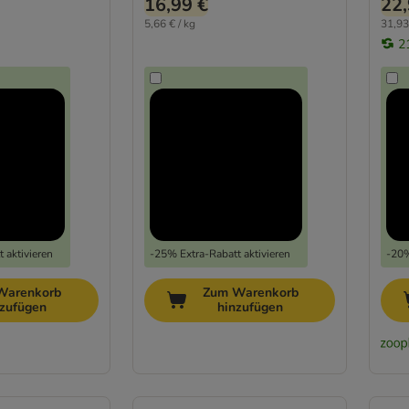
16,99 €
22,
5,66 € / kg
31,93
2
 aktivieren
-25% Extra-Rabatt aktivieren
-20%
Warenkorb
Zum Warenkorb
nzufügen
hinzufügen