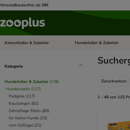
Versandkostenfrei ab 39€
Katzenfutter & Zubehör
Hundefutter & Zubehör
Kategorie-Menü öffnen: Katzenf
Sucherg
Kategorie
Zurücksetzen
Hundefutter & Zubehör
(
178
)
Hundesnacks
(
117
)
Pedigree
(
117
)
1 - 48 von 115 P
Kaustangen
(
82
)
Zahnpflege Sticks
(
60
)
product items ha
für kleine Hunde
(
23
)
vom Geflügel
(
21
)