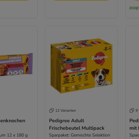
12 Varianten
9 
senknochen
Pedigree Adult
Ped
Frischebeutel Multipack
mit 
ium 12 x 180 g
Sparpaket: Gemischte Selektion
Sparp