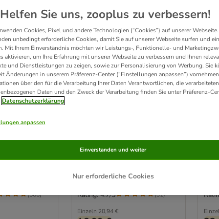
Helfen Sie uns, zooplus zu verbessern!
rwenden Cookies, Pixel und andere Technologien (“Cookies”) auf unserer Webseite.
den unbedingt erforderliche Cookies, damit Sie auf unserer Webseite surfen und ei
. Mit Ihrem Einverständnis möchten wir Leistungs-, Funktionelle- und Marketingzw
s aktivieren, um Ihre Erfahrung mit unserer Webseite zu verbessern und Ihnen relev
te und Dienstleistungen zu zeigen, sowie zur Personalisierung von Werbung. Sie 
eit Änderungen in unserem Präferenz-Center (“Einstellungen anpassen”) vornehmen
ationen über den für die Verarbeitung Ihrer Daten Verantwortlichen, die verarbeiteten
enbezogenen Daten und den Zweck der Verarbeitung finden Sie unter Präferenz-Cen
Datenschutzerklärung
3 Varianten
9 
ee Dentastix
Pedigree Biscrok in 3
112
llungen anpassen
pflege/ Fresh
köstlichen
Täg
che
Geschmacksrichtungen
Tägl
Einverstanden und weiter
ße Hunde (>25 kg)
Sparpaket 6 x 500 g
Fres
(10-
Nur erforderliche Cookies
Rating: 4.7/5
Ratin
(
566
)
(
31
)
Einzeln
20,94 €
Einze