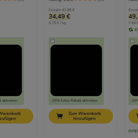
Einzeln
41,88 €
Einze
34,49 €
49,
5,75 € / kg
7,64 €
4
 aktivieren
-25% Extra-Rabatt aktivieren
-25%
Warenkorb
Zum Warenkorb
nzufügen
hinzufügen