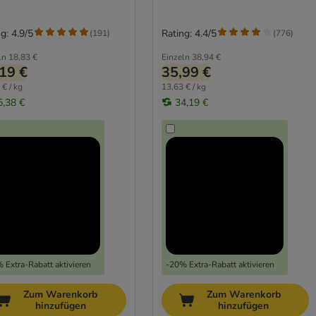
g: 4.9/5
Rating: 4.4/5
(
191
)
(
776
)
ln
18,83 €
Einzeln
38,94 €
19 €
35,99 €
 € / kg
13,63 € / kg
5,38 €
34,19 €
 Extra-Rabatt aktivieren
-20% Extra-Rabatt aktivieren
Zum Warenkorb
Zum Warenkorb
hinzufügen
hinzufügen