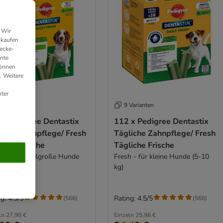
 Wir
nkaufen
ecke-
ante
können
. Weitere
ter
Varianten
9 Varianten
 x Pedigree Dentastix
112 x Pedigree Dentastix
liche Zahnpflege/ Fresh
Tägliche Zahnpflege/ Fresh
iche Frische
Tägliche Frische
h - für mittelgroße Hunde
Fresh - für kleine Hunde (5-10
25 kg)
kg)
g: 4.5/5
Rating: 4.5/5
(
566
)
(
566
)
ln
27,96 €
Einzeln
25,96 €