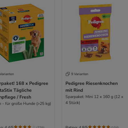
Varianten
9 Varianten
rpaket! 168 x Pedigree
Pedigree Riesenknochen
taStix Tägliche
mit Rind
npflege / Fresh
Sparpaket: Mini 12 x 160 g (12 x
4 Stück)
h - für große Hunde (>25 kg)
g: 4.4/5
Rating: 4.8/5
(
776
)
(
104
)