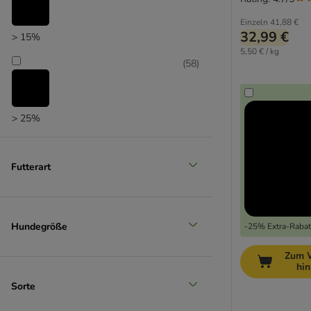
Einzeln
41,88 €
32,99 €
> 15%
5,50 € / kg
(
58
)
> 25%
Futterart
Hundegröße
-25% Extra-Rabatt
Zum 
hi
Sorte