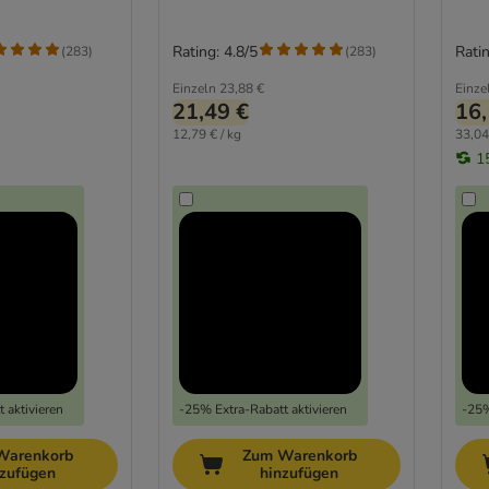
Rating: 4.8/5
Ratin
(
283
)
(
283
)
Einzeln
23,88 €
Einze
21,49 €
16,
12,79 € / kg
33,04
1
 aktivieren
-25% Extra-Rabatt aktivieren
-25%
Warenkorb
Zum Warenkorb
nzufügen
hinzufügen