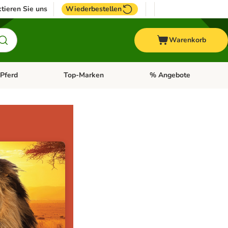
tieren Sie uns
Wiederbestellen
Warenkorb
Pferd
Top-Marken
% Angebote
: Fisch
tegorie-Menü öffnen: Vogel
Kategorie-Menü öffnen: Pferd
Kategorie-Menü öffnen: T