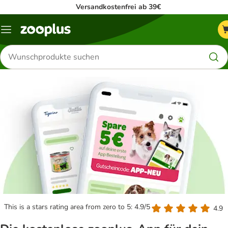
Versandkostenfrei ab 39€
Menü
Produkte
suchen
This is a stars rating area from zero to 5: 4.9/5
4.9