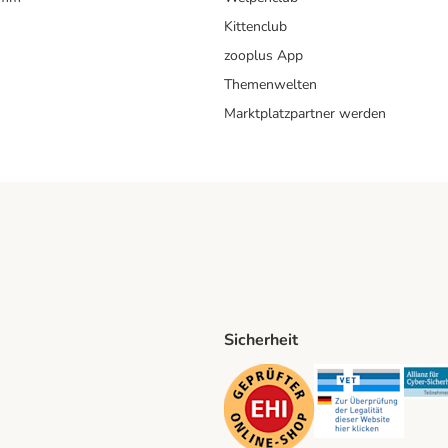
Kittenclub
zooplus App
Themenwelten
Marktplatzpartner werden
Sicherheit
ping Method
D Shipping Method
Security
Securit