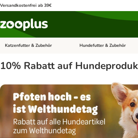
Versandkostenfrei ab 39€
Katzenfutter & Zubehör
Hundefutter & Zubehör
Kategorie-Menü öffnen: Katzenf
10% Rabatt auf Hundeprodukt