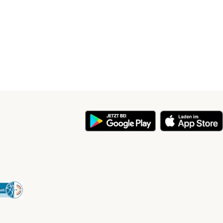
y
Security