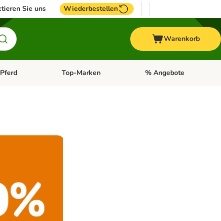
tieren Sie uns
Wiederbestellen
Warenkorb
Pferd
Top-Marken
% Angebote
: Fisch
tegorie-Menü öffnen: Vogel
Kategorie-Menü öffnen: Pferd
Kategorie-Menü öffnen: T