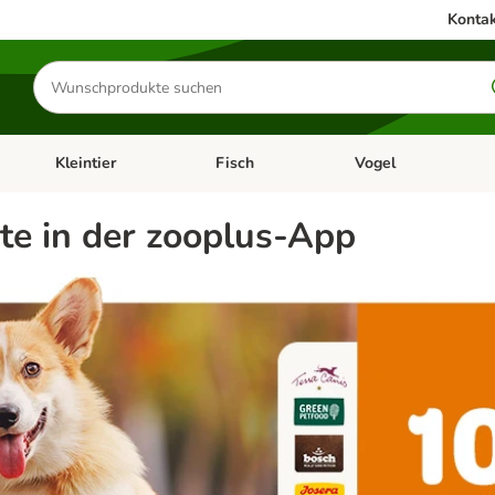
Kontak
Produkte
suchen
Kleintier
Fisch
Vogel
utter & Zubehör
Kategorie-Menü öffnen: Hundefutter & Zubehör
Kategorie-Menü öffnen: Kleintier
Kategorie-Menü öffnen
Ka
e in der zooplus-App