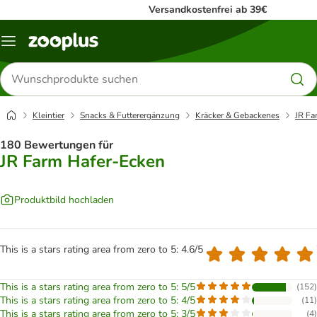
Versandkostenfrei ab 39€
Menü
Produkte
suchen
Kleintier
Snacks & Futterergänzung
Kräcker & Gebackenes
JR Fa
180 Bewertungen für
JR Farm Hafer-Ecken
Produktbild hochladen
This is a stars rating area from zero to 5: 4.6/5
This is a stars rating area from zero to 5: 5/5
(
152
)
This is a stars rating area from zero to 5: 4/5
(
11
)
This is a stars rating area from zero to 5: 3/5
(
4
)