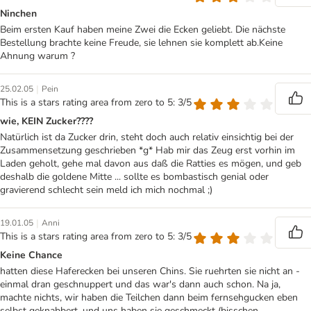
Ninchen
Beim ersten Kauf haben meine Zwei die Ecken geliebt. Die nächste
Bestellung brachte keine Freude, sie lehnen sie komplett ab.Keine
Ahnung warum ?
|
25.02.05
Pein
This is a stars rating area from zero to 5: 3/5
wie, KEIN Zucker????
Natürlich ist da Zucker drin, steht doch auch relativ einsichtig bei der
Zusammensetzung geschrieben *g* Hab mir das Zeug erst vorhin im
Laden geholt, gehe mal davon aus daß die Ratties es mögen, und geb
deshalb die goldene Mitte ... sollte es bombastisch genial oder
gravierend schlecht sein meld ich mich nochmal ;)
|
19.01.05
Anni
This is a stars rating area from zero to 5: 3/5
Keine Chance
hatten diese Haferecken bei unseren Chins. Sie ruehrten sie nicht an -
einmal dran geschnuppert und das war's dann auch schon. Na ja,
machte nichts, wir haben die Teilchen dann beim fernsehgucken eben
selbst geknabbert, und uns haben sie geschmeckt (bisschen