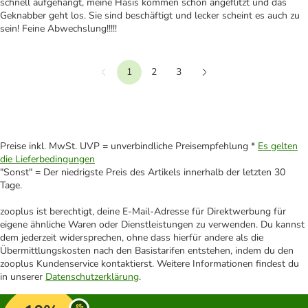
schnell aufgehängt, meine Hasis kommen schon angeflitzt und das
Geknabber geht los. Sie sind beschäftigt und lecker scheint es auch zu
sein! Feine Abwechslung!!!!!
1
2
3
Vorherige
Weiter
Preise inkl. MwSt. UVP = unverbindliche Preisempfehlung *
Es gelten
die Lieferbedingungen
"Sonst" = Der niedrigste Preis des Artikels innerhalb der letzten 30
Tage.
zooplus ist berechtigt, deine E-Mail-Adresse für Direktwerbung für
eigene ähnliche Waren oder Dienstleistungen zu verwenden. Du kannst
dem jederzeit widersprechen, ohne dass hierfür andere als die
Übermittlungskosten nach den Basistarifen entstehen, indem du den
zooplus Kundenservice kontaktierst. Weitere Informationen findest du
in unserer
Datenschutzerklärung
.