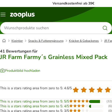
Versandkostenfrei ab 39€
Menü
Produkte
suchen
Kleintier
Snacks & Futterergänzung
Kräcker & Gebackenes
JR Fa
41 Bewertungen für
JR Farm Farmy´s Grainless Mixed Pack
Produktbild hochladen
This is a stars rating area from zero to 5: 4.6/5
This is a stars rating area from zero to 5: 5/5
(
32
)
This is a stars rating area from zero to 5: 4/5
(
6
)
This is a stars rating area from zero to 5: 3/5
(
0
)