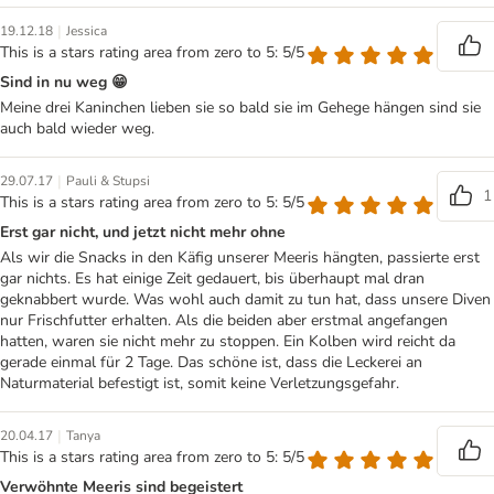
|
19.12.18
Jessica
This is a stars rating area from zero to 5: 5/5
Sind in nu weg 😁
Meine drei Kaninchen lieben sie so bald sie im Gehege hängen sind sie
auch bald wieder weg.
|
29.07.17
Pauli & Stupsi
1
This is a stars rating area from zero to 5: 5/5
Erst gar nicht, und jetzt nicht mehr ohne
Als wir die Snacks in den Käfig unserer Meeris hängten, passierte erst
gar nichts. Es hat einige Zeit gedauert, bis überhaupt mal dran
geknabbert wurde. Was wohl auch damit zu tun hat, dass unsere Diven
nur Frischfutter erhalten. Als die beiden aber erstmal angefangen
hatten, waren sie nicht mehr zu stoppen. Ein Kolben wird reicht da
gerade einmal für 2 Tage. Das schöne ist, dass die Leckerei an
Naturmaterial befestigt ist, somit keine Verletzungsgefahr.
|
20.04.17
Tanya
This is a stars rating area from zero to 5: 5/5
Verwöhnte Meeris sind begeistert