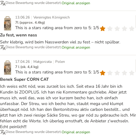
Diese Bewertung wurde übersetzt.
Original anzeigen
|
13.06.26
Vereinigtes Königreich
7l (approx. 4.4kg)
This is a stars rating area from zero to 5: 1/5
Zu fest, wenn nass
Sehr klebrig, wird beim Nasswerden viel zu fest – nicht spülbar.
Diese Bewertung wurde übersetzt.
Original anzeigen
|
|
17.04.26
Małgorzata
Polen
7 l (ok. 4,4 kg)
This is a stars rating area from zero to 5: 1/5
Benek Super CORN CAT
Ich weiss echt nöd, was zurzeit los isch. Seit etwa 16 Jahr bin ich
Kundin bi ZOOPLUS. Ich han nie Kommentare gschriebe. Aber jetzt
muss ich, weil das, was ich vor kurzem becho han, isch einfach
unfassbar. Der Streu, wo ich becho han, staubt mega und klumpt
überhaupt nöd. Ich han den Bentonitstreu aktiv carbon bestellt... und
jetzt han ich zwei riesige Säcke Streu, wo gar nöd zu gebrauche isch. Mir
fehlen echt die Worte. Ich überleg ernsthaft, de Anbieter z’wechseln.
Echt peinlich!!!
Diese Bewertung wurde übersetzt.
Original anzeigen