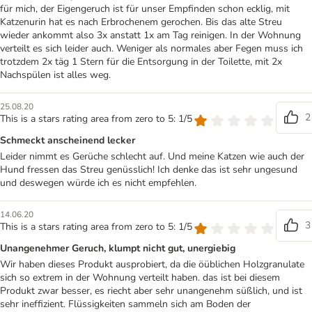
für mich, der Eigengeruch ist für unser Empfinden schon ecklig, mit
Katzenurin hat es nach Erbrochenem gerochen. Bis das alte Streu
wieder ankommt also 3x anstatt 1x am Tag reinigen. In der Wohnung
verteilt es sich leider auch. Weniger als normales aber Fegen muss ich
trotzdem 2x täg 1 Stern für die Entsorgung in der Toilette, mit 2x
Nachspülen ist alles weg.
25.08.20
2
This is a stars rating area from zero to 5: 1/5
Schmeckt anscheinend lecker
Leider nimmt es Gerüche schlecht auf. Und meine Katzen wie auch der
Hund fressen das Streu genüsslich! Ich denke das ist sehr ungesund
und deswegen würde ich es nicht empfehlen.
14.06.20
3
This is a stars rating area from zero to 5: 1/5
Unangenehmer Geruch, klumpt nicht gut, unergiebig
Wir haben dieses Produkt ausprobiert, da die öüblichen Holzgranulate
sich so extrem in der Wohnung verteilt haben. das ist bei diesem
Produkt zwar besser, es riecht aber sehr unangenehm süßlich, und ist
sehr ineffizient. Flüssigkeiten sammeln sich am Boden der