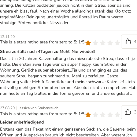
anhing. Die Katzen buddelten jedoch nicht in dem Streu, aber da sind
unsere eh bissl faul. Nach einer Woche allerdings stank das Klo trotz
regelmäßiger Reinigung unerträglich und überall im Raum waren
staubige Pfotenabdrücke. Niewieder...
12.11.20
4
This is a stars rating area from zero to 5: 1/5
Streu zerfällt nach 4Tagen zu Mehl! Nie wieder!!
Das ist in 20 Jahren Katzenhaltung das mieserabelste Streu, dass ich je
hatte. Die ersten zwei Tage war ich super happy, kaum Streu in der
Wohnung, Gerüche super absorbiert...Tja und dann ging es los: das
saubere Streu begann zunehmend zu Mehl zu zerfallen. Ganze
Wohnung voller Mehlfußabdrücke und meine schwarze Katze lief stets
mit völlig mehligen Strümpfen herum. Absolut nicht zu empfehlen. Hab
nun heute an Tag 5 alles in die Tonne geworfen und anderes gekauft.
|
27.08.20
Jessica von Stubenrauch
3
This is a stars rating area from zero to 5: 1/5
Leider unbefriedigend
Erstens kam das Paket mit einem gerissenen Sack an, die Sauerrei beim
Öffnen und Auspacken brauch ich nicht beschreiben. Aber wesentlich