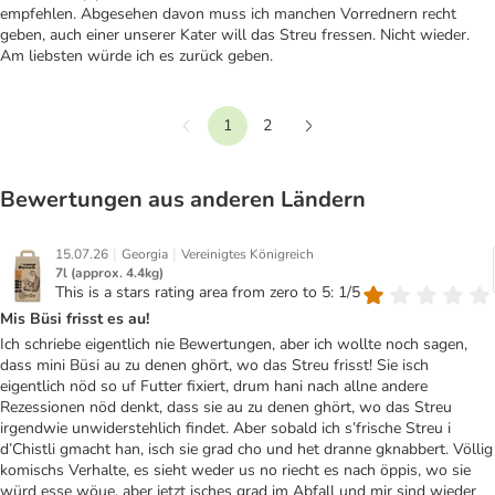
empfehlen. Abgesehen davon muss ich manchen Vorrednern recht
geben, auch einer unserer Kater will das Streu fressen. Nicht wieder.
Am liebsten würde ich es zurück geben.
1
2
Vorherige
Weiter
Bewertungen aus anderen Ländern
|
|
15.07.26
Georgia
Vereinigtes Königreich
7l (approx. 4.4kg)
This is a stars rating area from zero to 5: 1/5
Mis Büsi frisst es au!
Ich schriebe eigentlich nie Bewertungen, aber ich wollte noch sagen,
dass mini Büsi au zu denen ghört, wo das Streu frisst! Sie isch
eigentlich nöd so uf Futter fixiert, drum hani nach allne andere
Rezessionen nöd denkt, dass sie au zu denen ghört, wo das Streu
irgendwie unwiderstehlich findet. Aber sobald ich s’frische Streu i
d’Chistli gmacht han, isch sie grad cho und het dranne gknabbert. Völlig
komischs Verhalte, es sieht weder us no riecht es nach öppis, wo sie
würd esse wöue, aber jetzt isches grad im Abfall und mir sind wieder