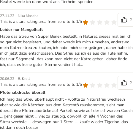
Beutel werde ich dann wohl ans Tierheim spenden.
|
27.11.22
Nika Moscha
2
This is a stars rating area from zero to 5: 1/5
Leider nur Mangelhaft
Habe das Streu von Super Benek bestellt, in Natural, dieses mal bin ich
so gar nicht begeistert, und daher werde ich mich umsehen, anderswo
mein Katzenstreu zu kaufen, ich habe mich sehr geärgert, daher habe ich
mich jetzt dazu entschlossen. Das Streu als ich es aus der Tüte nahm,
fast nur Sägemehl...das kann man nicht der Katze geben...daher finde
ich, dass es keine guten Sterne verdient hat...
|
20.06.22
B. Kroll
2
This is a stars rating area from zero to 5: 1/5
Pfotenabdrücke überall
Ich mag das Streu überhaupt nicht - wollte zu Naturstreu wechseln
aber sowie die Kätzchen aus dem Katzentö rauskommen, sieht man
überall ihre Pfotenabdrücke auf Parkett sowie auf der schwarzen Couch
... geht gaaar nicht ... viel zu staubig, obwohl ich alle 4 Wochen das
Streu wechsle .... deswegen nur 1 Stern .... kaufe wieder Tigerino, das
ist dann doch besser