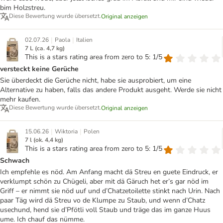
bim Holzstreu.
Diese Bewertung wurde übersetzt.
Original anzeigen
|
|
02.07.26
Paola
Italien
7 L (ca. 4,7 kg)
This is a stars rating area from zero to 5: 1/5
versteckt keine Gerüche
Sie überdeckt die Gerüche nicht, habe sie ausprobiert, um eine
Alternative zu haben, falls das andere Produkt ausgeht. Werde sie nicht
mehr kaufen.
Diese Bewertung wurde übersetzt.
Original anzeigen
|
|
15.06.26
Wiktoria
Polen
7 l (ok. 4,4 kg)
This is a stars rating area from zero to 5: 1/5
Schwach
Ich empfehle es nöd. Am Anfang macht dä Streu en guete Eindruck, er
verklumpt schön zu Chügeli, aber mit dä Gäruch het er’s gar nöd im
Griff – er nimmt sie nöd uuf und d’Chatzetoilette stinkt nach Urin. Nach
paar Täg wird dä Streu vo de Klumpe zu Staub, und wenn d’Chatz
usechund, hend sie d’Pfötli voll Staub und träge das im ganze Huus
ume. Ich chauf das nümme.