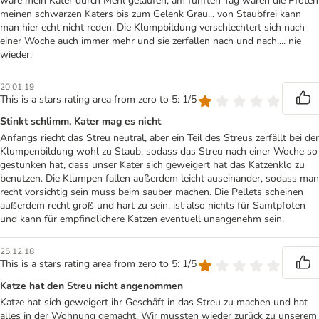
wäre mein Kater durch Mehl gelaufen, am fünften Tag waren die Pfoten
meinen schwarzen Katers bis zum Gelenk Grau... von Staubfrei kann
man hier echt nicht reden. Die Klumpbildung verschlechtert sich nach
einer Woche auch immer mehr und sie zerfallen nach und nach.... nie
wieder.
20.01.19
This is a stars rating area from zero to 5: 1/5
Stinkt schlimm, Kater mag es nicht
Anfangs riecht das Streu neutral, aber ein Teil des Streus zerfällt bei der
Klumpenbildung wohl zu Staub, sodass das Streu nach einer Woche so
gestunken hat, dass unser Kater sich geweigert hat das Katzenklo zu
benutzen. Die Klumpen fallen außerdem leicht auseinander, sodass man
recht vorsichtig sein muss beim sauber machen. Die Pellets scheinen
außerdem recht groß und hart zu sein, ist also nichts für Samtpfoten
und kann für empfindlichere Katzen eventuell unangenehm sein.
25.12.18
This is a stars rating area from zero to 5: 1/5
Katze hat den Streu nicht angenommen
Katze hat sich geweigert ihr Geschäft in das Streu zu machen und hat
alles in der Wohnung gemacht. Wir mussten wieder zurück zu unserem