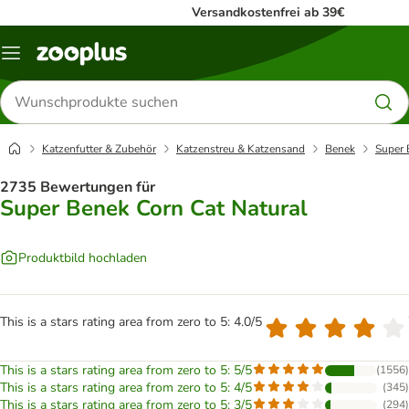
Versandkostenfrei ab 39€
Menü
Produkte
suchen
Katzenfutter & Zubehör
Katzenstreu & Katzensand
Benek
Super 
2735 Bewertungen für
Super Benek Corn Cat Natural
Produktbild hochladen
This is a stars rating area from zero to 5: 4.0/5
This is a stars rating area from zero to 5: 5/5
(
1556
)
This is a stars rating area from zero to 5: 4/5
(
345
)
This is a stars rating area from zero to 5: 3/5
(
294
)