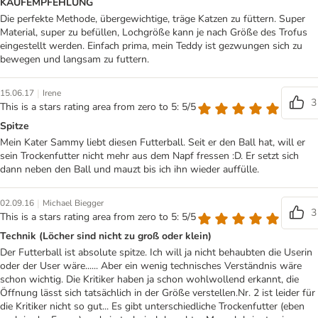
KAUFEMPFEHLUNG
Die perfekte Methode, übergewichtige, träge Katzen zu füttern. Super
Material, super zu befüllen, Lochgröße kann je nach Größe des Trofus
eingestellt werden. Einfach prima, mein Teddy ist gezwungen sich zu
bewegen und langsam zu futtern.
|
15.06.17
Irene
3
This is a stars rating area from zero to 5: 5/5
Spitze
Mein Kater Sammy liebt diesen Futterball. Seit er den Ball hat, will er
sein Trockenfutter nicht mehr aus dem Napf fressen :D. Er setzt sich
dann neben den Ball und mauzt bis ich ihn wieder auffülle.
|
02.09.16
Michael Biegger
3
This is a stars rating area from zero to 5: 5/5
Technik (Löcher sind nicht zu groß oder klein)
Der Futterball ist absolute spitze. Ich will ja nicht behaubten die Userin
oder der User wäre...... Aber ein wenig technisches Verständnis wäre
schon wichtig. Die Kritiker haben ja schon wohlwollend erkannt, die
Öffnung lässt sich tatsächlich in der Größe verstellen.Nr. 2 ist leider für
die Kritiker nicht so gut... Es gibt unterschiedliche Trockenfutter (eben