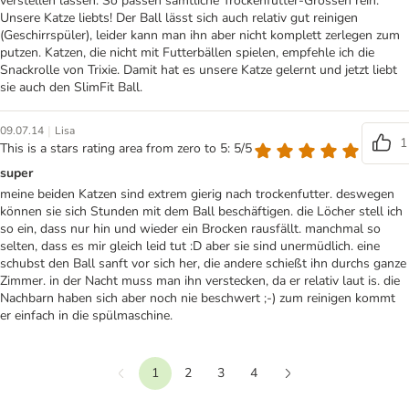
verstellen lassen. So passen sämtliche Trockenfutter-Grössen rein.
Unsere Katze liebts! Der Ball lässt sich auch relativ gut reinigen
(Geschirrspüler), leider kann man ihn aber nicht komplett zerlegen zum
putzen. Katzen, die nicht mit Futterbällen spielen, empfehle ich die
Snackrolle von Trixie. Damit hat es unsere Katze gelernt und jetzt liebt
sie auch den SlimFit Ball.
|
09.07.14
Lisa
1
This is a stars rating area from zero to 5: 5/5
super
meine beiden Katzen sind extrem gierig nach trockenfutter. deswegen
können sie sich Stunden mit dem Ball beschäftigen. die Löcher stell ich
so ein, dass nur hin und wieder ein Brocken rausfällt. manchmal so
selten, dass es mir gleich leid tut :D aber sie sind unermüdlich. eine
schubst den Ball sanft vor sich her, die andere schießt ihn durchs ganze
Zimmer. in der Nacht muss man ihn verstecken, da er relativ laut is. die
Nachbarn haben sich aber noch nie beschwert ;-) zum reinigen kommt
er einfach in die spülmaschine.
1
2
3
4
Vorherige
Weiter