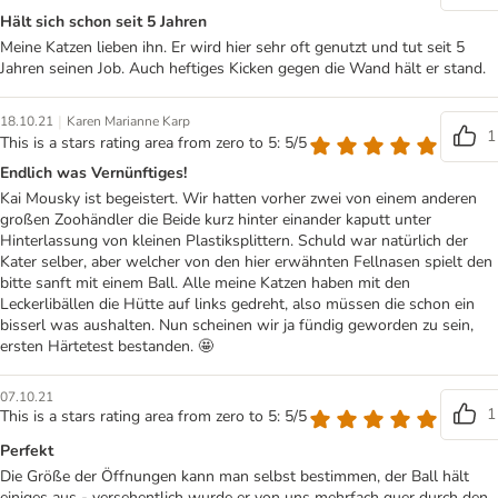
Hält sich schon seit 5 Jahren
Meine Katzen lieben ihn. Er wird hier sehr oft genutzt und tut seit 5
Jahren seinen Job. Auch heftiges Kicken gegen die Wand hält er stand.
|
18.10.21
Karen Marianne Karp
1
This is a stars rating area from zero to 5: 5/5
Endlich was Vernünftiges!
Kai Mousky ist begeistert. Wir hatten vorher zwei von einem anderen
großen Zoohändler die Beide kurz hinter einander kaputt unter
Hinterlassung von kleinen Plastiksplittern. Schuld war natürlich der
Kater selber, aber welcher von den hier erwähnten Fellnasen spielt den
bitte sanft mit einem Ball. Alle meine Katzen haben mit den
Leckerlibällen die Hütte auf links gedreht, also müssen die schon ein
bisserl was aushalten. Nun scheinen wir ja fündig geworden zu sein,
ersten Härtetest bestanden. 🤩
07.10.21
1
This is a stars rating area from zero to 5: 5/5
Perfekt
Die Größe der Öffnungen kann man selbst bestimmen, der Ball hält
einiges aus - versehentlich wurde er von uns mehrfach quer durch den