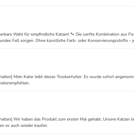
rbare Wahl für empfindliche Katzen! 🐾 Die sanfte Kombination aus Fisc
es Fell sorgen. Ohne künstliche Farb- oder Konservierungsstoffe – je
alten] Mein Kater liebt dieses Trockenfutter. Es wurde sofort angenomme
weiterempfehlen.
lten] Wir haben das Produkt zum ersten Mal gehabt. Unsere Katzen lieben
den es auch wieder kaufen.