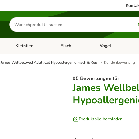
Kontak
Produkte
suchen
Kleintier
Fisch
Vogel
utter & Zubehör
Kategorie-Menü öffnen: Hundefutter & Zubehör
Kategorie-Menü öffnen: Kleintier
Kategorie-Menü öffnen
Ka
James Wellbeloved Adult Cat Hypoallergenic Fisch & Reis
Kundenbewertung
95 Bewertungen für
James Wellbel
Hypoallergeni
Produktbild hochladen