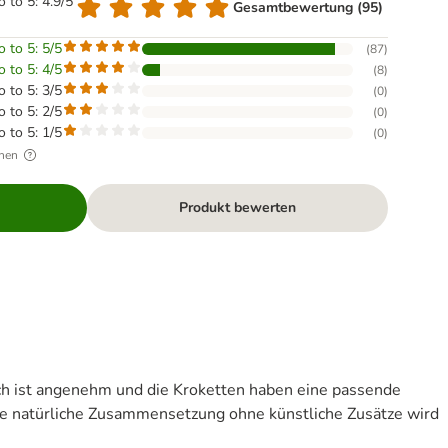
o to 5: 4.9/5
Gesamtbewertung (95)
o to 5: 5/5
(
87
)
o to 5: 4/5
(
8
)
o to 5: 3/5
(
0
)
o to 5: 2/5
(
0
)
o to 5: 1/5
(
0
)
hen
Produkt bewerten
ch ist angenehm und die Kroketten haben eine passende
Die natürliche Zusammensetzung ohne künstliche Zusätze wird