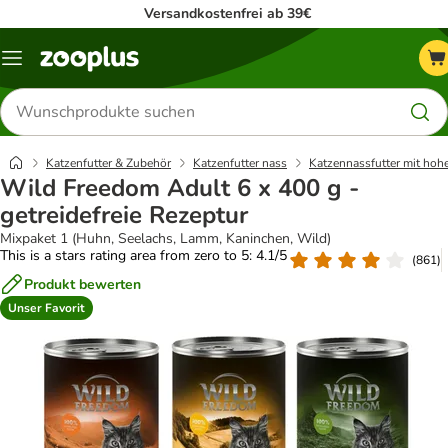
Versandkostenfrei ab 39€
Menü
Produkte
suchen
Katzenfutter & Zubehör
Katzenfutter nass
Katzennassfutter mit hoh
Wild Freedom Adult 6 x 400 g -
getreidefreie Rezeptur
Mixpaket 1 (Huhn, Seelachs, Lamm, Kaninchen, Wild)
This is a stars rating area from zero to 5: 4.1/5
(
861
)
Produkt bewerten
Unser Favorit