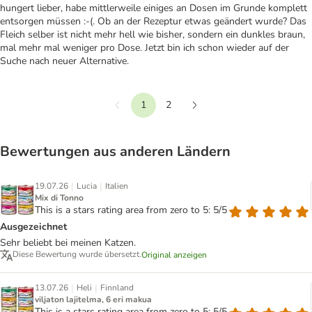
hungert lieber, habe mittlerweile einiges an Dosen im Grunde komplett
entsorgen müssen :-(. Ob an der Rezeptur etwas geändert wurde? Das
Fleich selber ist nicht mehr hell wie bisher, sondern ein dunkles braun,
mal mehr mal weniger pro Dose. Jetzt bin ich schon wieder auf der
Suche nach neuer Alternative.
1
2
Vorherige
Weiter
Bewertungen aus anderen Ländern
|
|
19.07.26
Lucia
Italien
Mix di Tonno
This is a stars rating area from zero to 5: 5/5
Ausgezeichnet
Sehr beliebt bei meinen Katzen.
Diese Bewertung wurde übersetzt.
Original anzeigen
|
|
13.07.26
Heli
Finnland
viljaton lajitelma, 6 eri makua
This is a stars rating area from zero to 5: 5/5