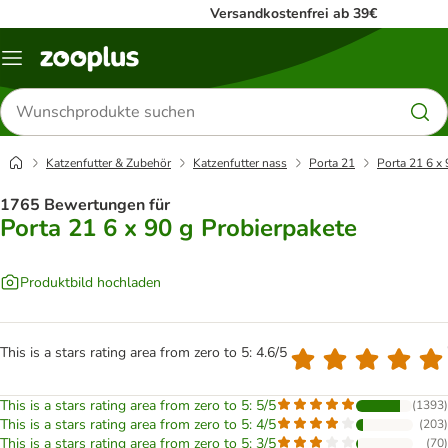
Versandkostenfrei ab 39€
Menü
Produkte
suchen
Katzenfutter & Zubehör
Katzenfutter nass
Porta 21
Porta 21 6 x 
1765 Bewertungen für
Porta 21 6 x 90 g Probierpakete
Produktbild hochladen
This is a stars rating area from zero to 5: 4.6/5
This is a stars rating area from zero to 5: 5/5
(
1393
)
This is a stars rating area from zero to 5: 4/5
(
203
)
This is a stars rating area from zero to 5: 3/5
(
70
)