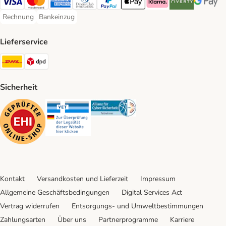
Visa Payment Method
Mastercard Payment Method
American Express Payment Method
Diners Club Payment Method
PayPal Payment Method
Apple Pay Payment Method
Klarna Payment Method
Riverty Payment 
Google P
Rechnung
Bankeinzug
Rechnung Payment Method
Bankeinzug Payment Method
Lieferservice
DHL Shipping Method
DPD Shipping Method
Sicherheit
Security
Security
Security
Kontakt
Versandkosten und Lieferzeit
Impressum
Allgemeine Geschäftsbedingungen
Digital Services Act
Vertrag widerrufen
Entsorgungs- und Umweltbestimmungen
Zahlungsarten
Über uns
Partnerprogramme
Karriere