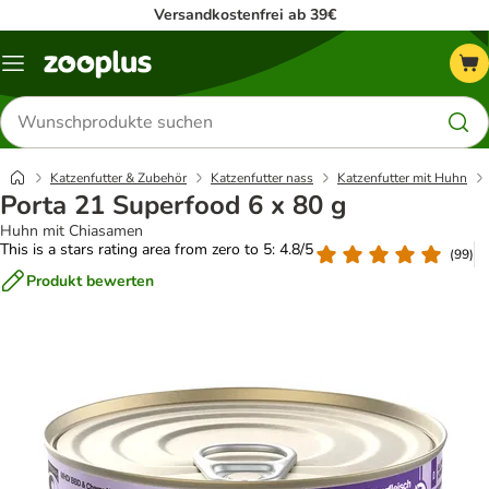
Versandkostenfrei ab 39€
Menü
Produkte
suchen
Katzenfutter & Zubehör
Katzenfutter nass
Katzenfutter mit Huhn
Porta 21 Superfood 6 x 80 g
Huhn mit Chiasamen
This is a stars rating area from zero to 5: 4.8/5
(
99
)
Produkt bewerten