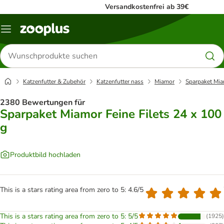
Versandkostenfrei ab 39€
Menü
Produkte
suchen
Katzenfutter & Zubehör
Katzenfutter nass
Miamor
Sparpaket Mia
2380 Bewertungen für
Sparpaket Miamor Feine Filets 24 x 100
g
Produktbild hochladen
This is a stars rating area from zero to 5: 4.6/5
This is a stars rating area from zero to 5: 5/5
(
1925
)