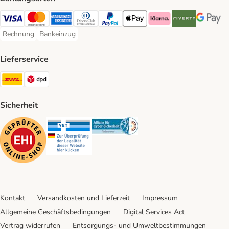
Visa Payment Method
Mastercard Payment Method
American Express Payment Method
Diners Club Payment Method
PayPal Payment Method
Apple Pay Payment Method
Klarna Payment Method
Riverty Payment 
Google P
Rechnung
Bankeinzug
Rechnung Payment Method
Bankeinzug Payment Method
Lieferservice
DHL Shipping Method
DPD Shipping Method
Sicherheit
Security
Security
Security
Kontakt
Versandkosten und Lieferzeit
Impressum
Allgemeine Geschäftsbedingungen
Digital Services Act
Vertrag widerrufen
Entsorgungs- und Umweltbestimmungen