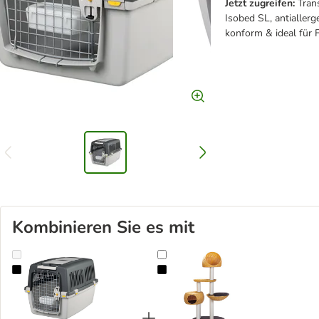
Jetzt zugreifen:
Tran
Isobed SL, antiallerg
konform & ideal für 
Kombinieren Sie es mit
Trixie Transportbox Gulliver + Vetbed® Isobed SL Hundedecke Pa
Karlie Outdoor Kratzbaum III