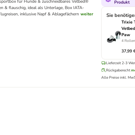
sportbox für Hunde & zuschneidbares Vetbed®
Produkt
en & flauschig, ideal als Unterlage, Box IATA-
Flugreisen, inklusive Napf & Ablagefächern
weiter
Sie benötig
Trixie 
Vetbed
Paw
4 Rollen
37,99 
Lieferzeit 2-3 Wer
Rückgaberecht
me
Alle Preise inkl. MwS
w