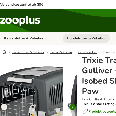
Versandkostenfrei ab 39€
Katzenfutter & Zubehör
Hundefutter & Zubehör
Kategorie-Menü öffnen: Katzenf
Katzenfutter & Zubehör
Betten & Kissen
Katzendecken
Trixie Tr
Trixie T
Gulliver
Isobed 
Paw
Box Größe 4: B 52 x 
This is a stars rating
Produkt bewert