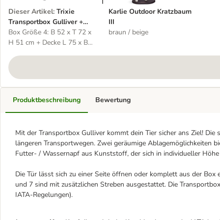
Dieser Artikel
:
Trixie
Karlie Outdoor Kratzbaum
Transportbox Gulliver +
III
Vetbed® Isobed SL
Box Größe 4: B 52 x T 72 x
braun / beige
Hundedecke Paw
H 51 cm + Decke L 75 x B
50 cm
Produktbeschreibung
Bewertung
Mit der Transportbox Gulliver kommt dein Tier sicher ans Ziel! Die
längeren Transportwegen. Zwei geräumige Ablagemöglichkeiten biet
Futter- / Wassernapf aus Kunststoff, der sich in individueller Höhe 
Die Tür lässt sich zu einer Seite öffnen oder komplett aus der Box
und 7 sind mit zusätzlichen Streben ausgestattet. Die Transportbox
IATA-Regelungen).