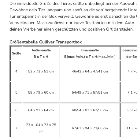
Die individuelle Größe des Tieres sollte unbedingt bei der Auswahl
Gewöhne dein Tier langsam und sanft an die vorübergehende Unterb
Tür entspannt in der Box verweilt. Gewöhne es erst danach an die
Verweildauer. Mach zunächst nur kurze Testfahrten mit dem Auto. Di
deinen Vierbeiner einen geschützten und positiven Ort darstellen.
Größentabelle Gulliver Transportbox
Außenmaße
Innenmaße
Leergewi
Größe
B x T x H
B(max./min.) x T x H(max./min.)
der Bo
4
52 x 72 x 51 cm
46/43 x 64 x 47/41 cm
4,7 k
5
58 x 79 x 60 cm
54/49 x 71 x 57/51 cm
7,1 k
6
64 x 92 x 64 cm
60/54 x 83 x 62/56 cm
8,9 k
73 x 104 x 73 x 75
7
67/61 x 94 x 73/66 cm
11,3 k
cm