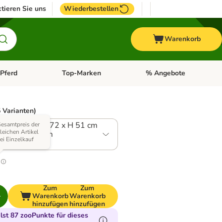
tieren Sie uns
Wiederbestellen
Warenkorb
Pferd
Top-Marken
% Angebote
: Fisch
tegorie-Menü öffnen: Vogel
Kategorie-Menü öffnen: Pferd
Kategorie-Menü öffnen: T
 Varianten)
e 4: B 52 x T 72 x H 51 cm
esamtpreis der
leichen Artikel
L 75 x B 50 cm
ei Einzelkauf
0
Zum
Zum
Warenkorb
Warenkorb
hinzufügen
hinzufügen
st 87 zooPunkte für dieses