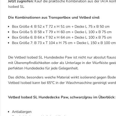
Jetzt zugreifen:
Kauf die praktische Kombination aus der IATA ko
Isobed SL
Die Kombinationen aus Transportbox und Vetbed sind:
Box Größe 4: B 52 x T 72 x H 51 cm + Decke L 75 x B 50 cm
Box Größe 5: B 58 x T 79 x H 60 cm + Decke L 100 x B 75 cm
Box Größe 6: B 64 x T 92 x H 64 cm + Decke L 100 x B 75 cm
Box Größe 7: B 73 x T 104 x H 75 cm + Decke L 150 x B 100 cm
Die Vetbed Isobed SL Hundedecke Paw ist nicht nur absolut flausch
mit Überempfindlichkeiten oder als Unterlage in der Wurfkiste ge
perfekten Hundedecke für jede Gelegenheit.
Das dichte, besonders weiche Material wirkt isolierend gegen Boden
Vetbed Isobed kann bei 65°C in der Waschmaschine gereinigt werde
Vetbed Isobed SL Hundedecke Paw, schwarz/grau im Überblick:
Antiallergen