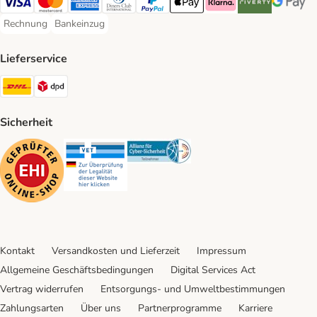
Visa Payment Method
Mastercard Payment Method
American Express Payment Method
Diners Club Payment Method
PayPal Payment Method
Apple Pay Payment Method
Klarna Payment Method
Riverty Payment 
Google P
Rechnung
Bankeinzug
Rechnung Payment Method
Bankeinzug Payment Method
Lieferservice
DHL Shipping Method
DPD Shipping Method
Sicherheit
Security
Security
Security
Kontakt
Versandkosten und Lieferzeit
Impressum
Allgemeine Geschäftsbedingungen
Digital Services Act
Vertrag widerrufen
Entsorgungs- und Umweltbestimmungen
Zahlungsarten
Über uns
Partnerprogramme
Karriere