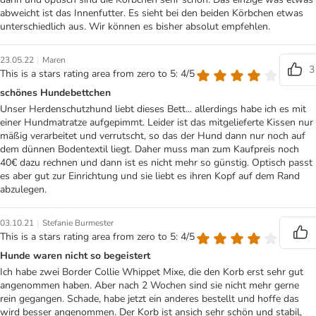
abweicht ist das Innenfutter. Es sieht bei den beiden Körbchen etwas
unterschiedlich aus. Wir können es bisher absolut empfehlen.
|
23.05.22
Maren
3
This is a stars rating area from zero to 5: 4/5
schönes Hundebettchen
Unser Herdenschutzhund liebt dieses Bett... allerdings habe ich es mit
einer Hundmatratze aufgepimmt. Leider ist das mitgelieferte Kissen nur
mäßig verarbeitet und verrutscht, so das der Hund dann nur noch auf
dem dünnen Bodentextil liegt. Daher muss man zum Kaufpreis noch
40€ dazu rechnen und dann ist es nicht mehr so günstig. Optisch passt
es aber gut zur Einrichtung und sie liebt es ihren Kopf auf dem Rand
abzulegen.
|
03.10.21
Stefanie Burmester
This is a stars rating area from zero to 5: 4/5
Hunde waren nicht so begeistert
Ich habe zwei Border Collie Whippet Mixe, die den Korb erst sehr gut
angenommen haben. Aber nach 2 Wochen sind sie nicht mehr gerne
rein gegangen. Schade, habe jetzt ein anderes bestellt und hoffe das
wird besser angenommen. Der Korb ist ansich sehr schön und stabil,