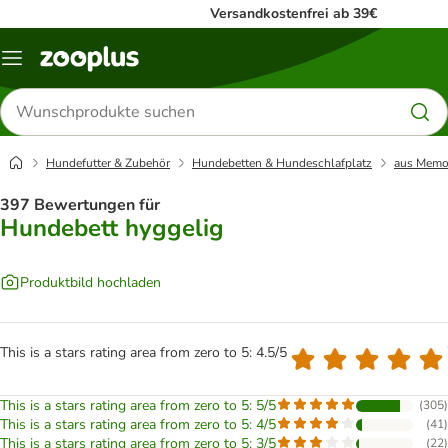
Versandkostenfrei ab 39€
Menü
Produkte
suchen
Hundefutter & Zubehör
Hundebetten & Hundeschlafplatz
aus Memo
397 Bewertungen für
Hundebett hyggelig
Produktbild hochladen
This is a stars rating area from zero to 5: 4.5/5
This is a stars rating area from zero to 5: 5/5
(
305
)
This is a stars rating area from zero to 5: 4/5
(
41
)
This is a stars rating area from zero to 5: 3/5
(
22
)