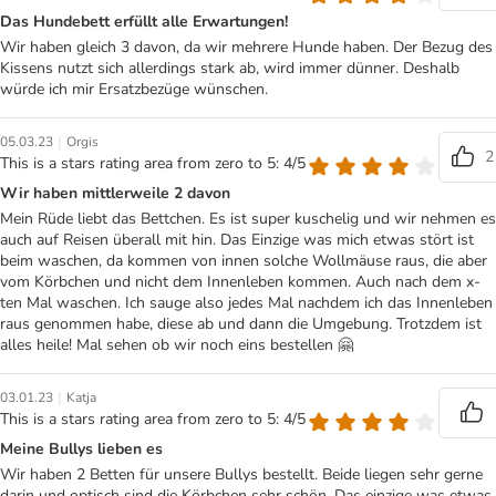
Das Hundebett erfüllt alle Erwartungen!
Wir haben gleich 3 davon, da wir mehrere Hunde haben. Der Bezug des
Kissens nutzt sich allerdings stark ab, wird immer dünner. Deshalb
würde ich mir Ersatzbezüge wünschen.
|
05.03.23
Orgis
2
This is a stars rating area from zero to 5: 4/5
Wir haben mittlerweile 2 davon
Mein Rüde liebt das Bettchen. Es ist super kuschelig und wir nehmen es
auch auf Reisen überall mit hin. Das Einzige was mich etwas stört ist
beim waschen, da kommen von innen solche Wollmäuse raus, die aber
vom Körbchen und nicht dem Innenleben kommen. Auch nach dem x-
ten Mal waschen. Ich sauge also jedes Mal nachdem ich das Innenleben
raus genommen habe, diese ab und dann die Umgebung. Trotzdem ist
alles heile! Mal sehen ob wir noch eins bestellen 🤗
|
03.01.23
Katja
This is a stars rating area from zero to 5: 4/5
Meine Bullys lieben es
Wir haben 2 Betten für unsere Bullys bestellt. Beide liegen sehr gerne
darin und optisch sind die Körbchen sehr schön. Das einzige was etwas