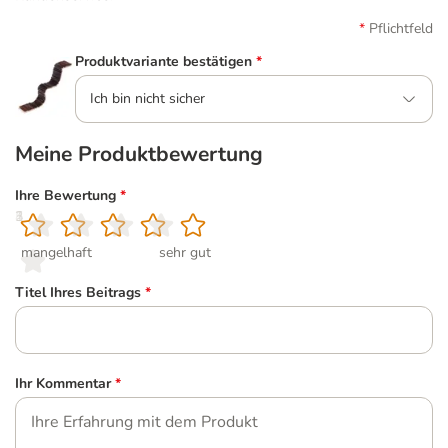
Pflichtfeld
Produktvariante bestätigen
*
Ich bin nicht sicher
Meine Produktbewertung
Ihre Bewertung
*
1
2
3
4
5
mangelhaft
sehr gut
Titel Ihres Beitrags
*
Ihr Kommentar
*