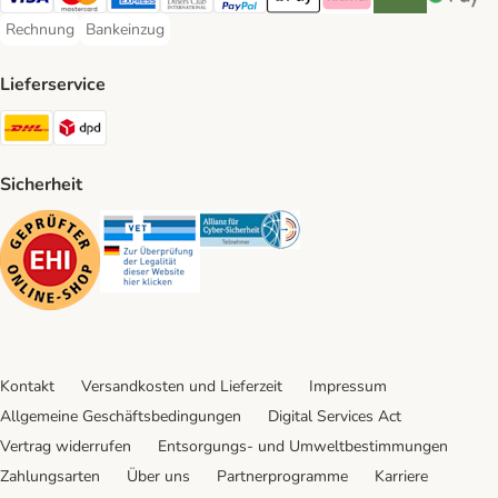
Visa Payment Method
Mastercard Payment Method
American Express Payment Method
Diners Club Payment Method
PayPal Payment Method
Apple Pay Payment Method
Klarna Payment Method
Riverty Payment 
Google P
Rechnung
Bankeinzug
Rechnung Payment Method
Bankeinzug Payment Method
Lieferservice
DHL Shipping Method
DPD Shipping Method
Sicherheit
Security
Security
Security
Kontakt
Versandkosten und Lieferzeit
Impressum
Allgemeine Geschäftsbedingungen
Digital Services Act
Vertrag widerrufen
Entsorgungs- und Umweltbestimmungen
Zahlungsarten
Über uns
Partnerprogramme
Karriere