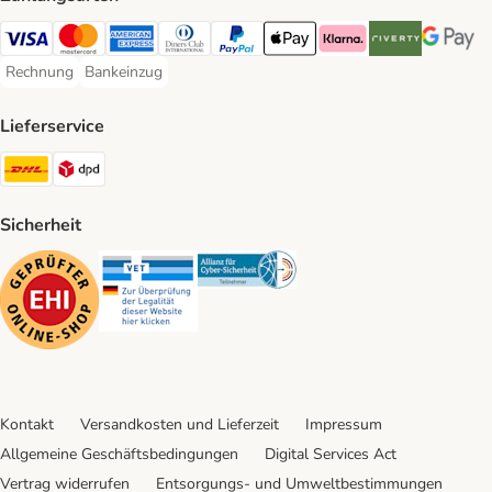
Visa Payment Method
Mastercard Payment Method
American Express Payment Method
Diners Club Payment Method
PayPal Payment Method
Apple Pay Payment Method
Klarna Payment Method
Riverty Payment 
Google P
Rechnung
Bankeinzug
Rechnung Payment Method
Bankeinzug Payment Method
Lieferservice
DHL Shipping Method
DPD Shipping Method
Sicherheit
Security
Security
Security
Kontakt
Versandkosten und Lieferzeit
Impressum
Allgemeine Geschäftsbedingungen
Digital Services Act
Vertrag widerrufen
Entsorgungs- und Umweltbestimmungen