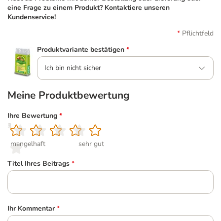
eine Frage zu einem Produkt? Kontaktiere unseren
Kundenservice!
Pflichtfeld
Produktvariante bestätigen
*
Ich bin nicht sicher
Meine Produktbewertung
Ihre Bewertung
*
1
2
3
4
5
mangelhaft
sehr gut
Titel Ihres Beitrags
*
Ihr Kommentar
*