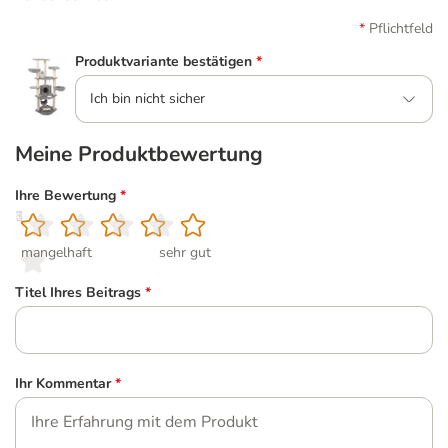
Pflichtfeld
Produktvariante bestätigen
*
Ich bin nicht sicher
Meine Produktbewertung
Ihre Bewertung
*
1
2
3
4
5
mangelhaft
sehr gut
Titel Ihres Beitrags
*
Ihr Kommentar
*