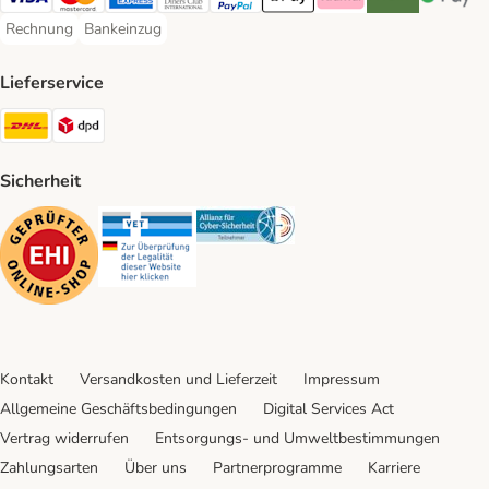
Visa Payment Method
Mastercard Payment Method
American Express Payment Method
Diners Club Payment Method
PayPal Payment Method
Apple Pay Payment Method
Klarna Payment Method
Riverty Payment 
Google P
Rechnung
Bankeinzug
Rechnung Payment Method
Bankeinzug Payment Method
Lieferservice
DHL Shipping Method
DPD Shipping Method
Sicherheit
Security
Security
Security
Kontakt
Versandkosten und Lieferzeit
Impressum
Allgemeine Geschäftsbedingungen
Digital Services Act
Vertrag widerrufen
Entsorgungs- und Umweltbestimmungen
Zahlungsarten
Über uns
Partnerprogramme
Karriere