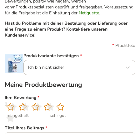
Bewertungen, positiv wie negativ, werden
von\nProduktspezialisten geprüft und freigegeben. Voraussetzung
für die Freigabe ist die Einhaltung der
Netiquette
.
Hast du Probleme mit deiner Bestellung oder Lieferung oder
eine Frage zu einem Produkt? Kontaktiere unseren
Kundenservice!
Pflichtfeld
Produktvariante bestätigen
*
Ich bin nicht sicher
Meine Produktbewertung
Ihre Bewertung
*
1
2
3
4
5
mangelhaft
sehr gut
Titel Ihres Beitrags
*