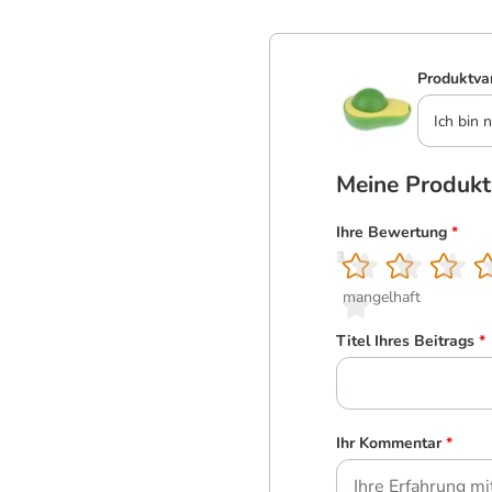
Produktva
Ich bin n
Meine Produk
Ihre Bewertung
*
1
2
3
4
5
mangelhaft
Titel Ihres Beitrags
*
Ihr Kommentar
*