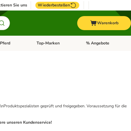
tieren Sie uns
Wiederbestellen
Warenkorb
Pferd
Top-Marken
% Angebote
: Fisch
tegorie-Menü öffnen: Vogel
Kategorie-Menü öffnen: Pferd
Kategorie-Menü öffnen: T
\nProduktspezialisten geprüft und freigegeben. Voraussetzung für die
iere unseren Kundenservice!