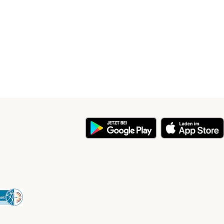
y
Security