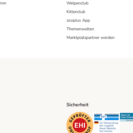
amm
Welpenclub
Kittenclub
zooplus App
Themenwelten
Marktplatzpartner werden
Sicherheit
ping Method
D Shipping Method
Security
Securit