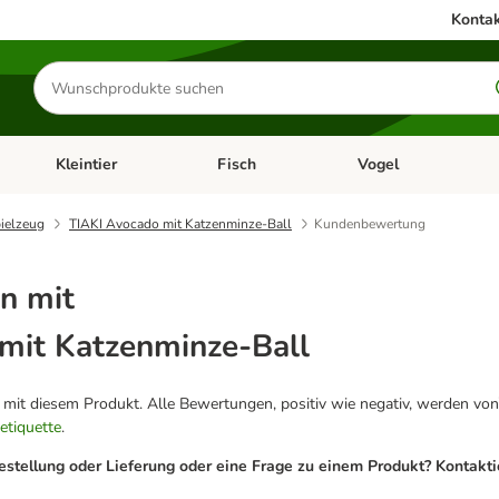
Kontak
Produkte
suchen
Kleintier
Fisch
Vogel
utter & Zubehör
Kategorie-Menü öffnen: Hundefutter & Zubehör
Kategorie-Menü öffnen: Kleintier
Kategorie-Menü öffnen
Ka
ielzeug
TIAKI Avocado mit Katzenminze-Ball
Kundenbewertung
n mit
mit Katzenminze-Ball
g mit diesem Produkt. Alle Bewertungen, positiv wie negativ, werden von
etiquette
.
estellung oder Lieferung oder eine Frage zu einem Produkt? Kontakt