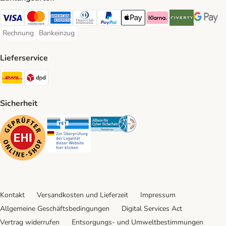
Visa Payment Method
Mastercard Payment Method
American Express Payment Method
Diners Club Payment Method
PayPal Payment Method
Apple Pay Payment Method
Klarna Payment Method
Riverty Payment 
Google P
Rechnung
Bankeinzug
Rechnung Payment Method
Bankeinzug Payment Method
Lieferservice
DHL Shipping Method
DPD Shipping Method
Sicherheit
Security
Security
Security
Kontakt
Versandkosten und Lieferzeit
Impressum
Allgemeine Geschäftsbedingungen
Digital Services Act
Vertrag widerrufen
Entsorgungs- und Umweltbestimmungen