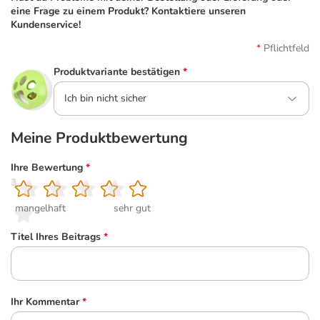
eine Frage zu einem Produkt? Kontaktiere unseren
Kundenservice!
Pflichtfeld
Produktvariante bestätigen
*
Ich bin nicht sicher
Meine Produktbewertung
Ihre Bewertung
*
1
2
3
4
5
mangelhaft
sehr gut
Titel Ihres Beitrags
*
Ihr Kommentar
*