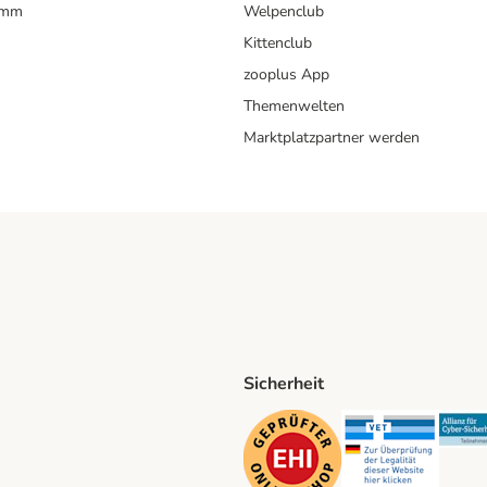
amm
Welpenclub
Kittenclub
zooplus App
Themenwelten
Marktplatzpartner werden
Sicherheit
ping Method
D Shipping Method
Security
Securit