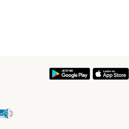
y
Security