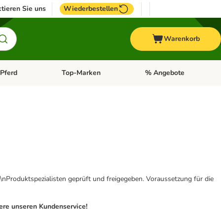
tieren Sie uns
Wiederbestellen
Warenkorb
Pferd
Top-Marken
% Angebote
: Fisch
tegorie-Menü öffnen: Vogel
Kategorie-Menü öffnen: Pferd
Kategorie-Menü öffnen: T
\nProduktspezialisten geprüft und freigegeben. Voraussetzung für die
iere unseren Kundenservice!