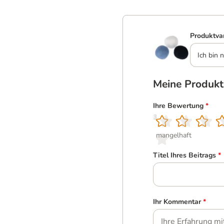
Produktva
Ich bin n
Meine Produk
Ihre Bewertung
*
1
2
3
4
5
mangelhaft
Titel Ihres Beitrags
*
Ihr Kommentar
*