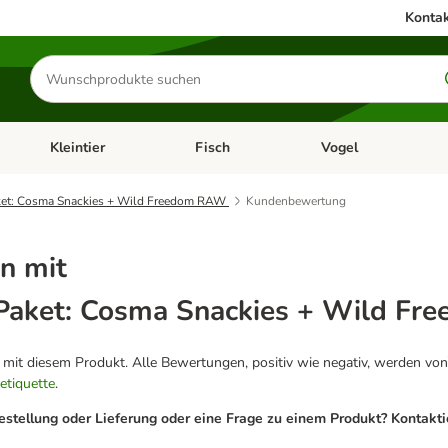
Kontak
Produkte
suchen
Kleintier
Fisch
Vogel
utter & Zubehör
Kategorie-Menü öffnen: Hundefutter & Zubehör
Kategorie-Menü öffnen: Kleintier
Kategorie-Menü öffnen
Ka
et: Cosma Snackies + Wild Freedom RAW
Kundenbewertung
n mit
Paket: Cosma Snackies + Wild F
g mit diesem Produkt. Alle Bewertungen, positiv wie negativ, werden von
etiquette
.
estellung oder Lieferung oder eine Frage zu einem Produkt? Kontakt