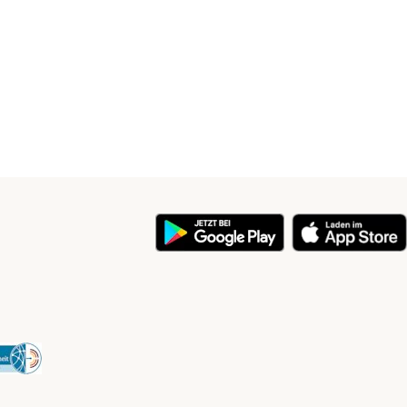
y
Security