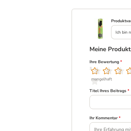
Produktva
Ich bin n
Meine Produk
Ihre Bewertung
*
1
2
3
4
5
mangelhaft
Titel Ihres Beitrags
*
Ihr Kommentar
*