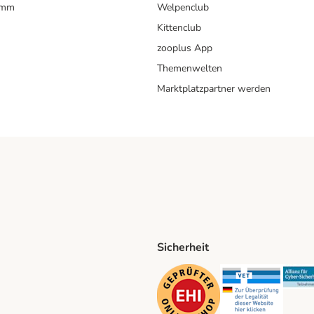
amm
Welpenclub
Kittenclub
zooplus App
Themenwelten
Marktplatzpartner werden
Sicherheit
ping Method
D Shipping Method
Security
Securit