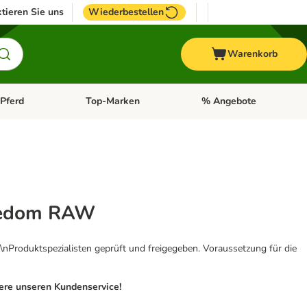
tieren Sie uns
Wiederbestellen
Warenkorb
Pferd
Top-Marken
% Angebote
: Fisch
tegorie-Menü öffnen: Vogel
Kategorie-Menü öffnen: Pferd
Kategorie-Menü öffnen: T
reedom RAW
\nProduktspezialisten geprüft und freigegeben. Voraussetzung für die
iere unseren Kundenservice!