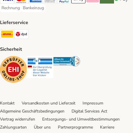
Visa Payment Method
Mastercard Payment Method
American Express Payment Method
Diners Club Payment Method
PayPal Payment Method
Apple Pay Payment Method
Klarna Payment Method
Riverty Payment 
Google P
Rechnung
Bankeinzug
Rechnung Payment Method
Bankeinzug Payment Method
Lieferservice
DHL Shipping Method
DPD Shipping Method
Sicherheit
Security
Security
Security
Kontakt
Versandkosten und Lieferzeit
Impressum
Allgemeine Geschäftsbedingungen
Digital Services Act
Vertrag widerrufen
Entsorgungs- und Umweltbestimmungen
Zahlungsarten
Über uns
Partnerprogramme
Karriere