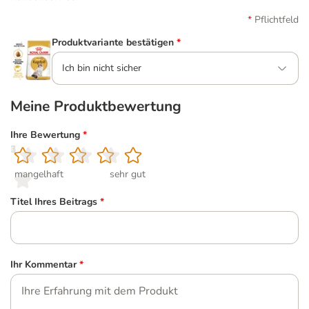
Pflichtfeld
Produktvariante bestätigen
*
Ich bin nicht sicher
Meine Produktbewertung
Ihre Bewertung
*
1
2
3
4
5
mangelhaft
sehr gut
Titel Ihres Beitrags
*
Ihr Kommentar
*